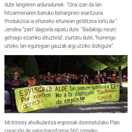
dute langileen arduradunek. “Ona izan da lan
hitzarmenaren barruko beharginen erantzuna.
Produkzioa ia ehuneko ehunean gelditzea lortu da ”.
Jendea “zain” dagoela aipatu dute. “Badakigu neurri
gehiago ezarriko dituztela”, ziurtatu dute, “hurrengo
urteko lan-egutegian gauzak argi utziko dizkigute”.
McKinsey aholkularitza enpresak diseinatutako Plan
creación de valor-transforma 360 izeneko