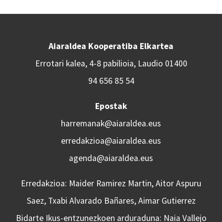
Aiaraldea Kooperatiba Elkartea
Errotari kalea, 4-8 pabilioia, Laudio 01400
94 656 85 54
Epostak
harremanak@aiaraldea.eus
erredakzioa@aiaraldea.eus
agenda@aiaraldea.eus
Erredakzioa: Maider Ramirez Martin, Aitor Aspuru
Saez, Txabi Alvarado Bañares, Aimar Gutierrez
Bidarte Ikus-entzunezkoen arduraduna: Naia Vallejo