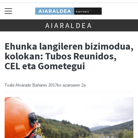
AIARALDEA
Ehunka langileren bizimodua,
kolokan: Tubos Reunidos,
CEL eta Gometegui
Txabi Alvarado Bañares
2017ko azaroaren 2a