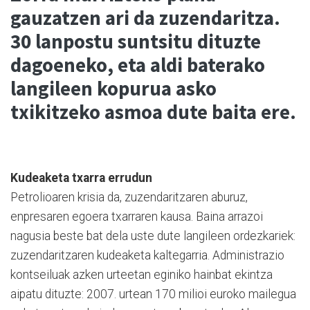
gauzatzen ari da zuzendaritza.
30 lanpostu suntsitu dituzte
dagoeneko, eta aldi baterako
langileen kopurua asko
txikitzeko asmoa dute baita ere.
Kudeaketa txarra errudun
Petrolioaren krisia da, zuzendaritzaren aburuz,
enpresaren egoera txarraren kausa. Baina arrazoi
nagusia beste bat dela uste dute langileen ordezkariek:
zuzendaritzaren kudeaketa kaltegarria. Administrazio
kontseiluak azken urteetan eginiko hainbat ekintza
aipatu dituzte: 2007. urtean 170 milioi euroko mailegua