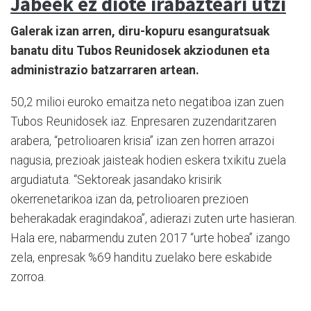
Jabeek ez diote irabazteari utzi
Galerak izan arren, diru-kopuru esanguratsuak
banatu ditu Tubos Reunidosek akziodunen eta
administrazio batzarraren artean.
50,2 milioi euroko emaitza neto negatiboa izan zuen
Tubos Reunidosek iaz. Enpresaren zuzendaritzaren
arabera, “petrolioaren krisia” izan zen horren arrazoi
nagusia, prezioak jaisteak hodien eskera txikitu zuela
argudiatuta. “Sektoreak jasandako krisirik
okerrenetarikoa izan da, petrolioaren prezioen
beherakadak eragindakoa”, adierazi zuten urte hasieran.
Hala ere, nabarmendu zuten 2017 “urte hobea” izango
zela, enpresak %69 handitu zuelako bere eskabide
zorroa.