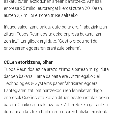
eskatu zuten akziodunen artean banatzeko. Almesa
enpresa 25 milioi eurorengatik erosi zuten 2010ean,
aurten 2,7 milioi euroren truke saltzeko.
Iñauxa saldu izana salatu dute baita ere, “irabaziak izan
zituen Tubos Reunidos taldeko enpresa bakarra izan
zen iaz”. Langileek argi dute: “Gestio eredu hori da
enpresaren egoeraren erantzule bakarra”.
CELen etorkizuna, bihar
Tubos Reunidos ez da arazo zirimola batean murgilduta
dagoen bakarra. Larria da baita ere Artziniegako Cel
Technologies & Systems paper fabrikaren egoera.
Lantegiaren zati bat hartzekodunen lehiaketan dago,
enpresak Gueñes eta Zallan dituen beste instalazioekin
batera. Gaurko egunak -azaroak 2- berebiziko garrantzia
du, gaur aurkeztuko baitira enpresaren balizko erosleak.