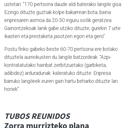
ustetan. “170 pertsona daude aldi baterako langile gisa.
Ezingo dituzte guztiak kolpe bakarrean bota, baina
enpresaren asmoa da 20-30 inguru soilik geratzea.
Gainontzekoak lanik gabe utziko dituzte, gurekin 7 urte
ikasten eta prestaketa jasotzen egon eta gero”.
Postu finko gabeko beste 60-70 pertsona ere botako
dituztela aurreikusten du langile batzordeak. “Azpi-
kontratatutako hainbat zerbitzuetako (garbiketa,
adibidez) arduradunak kaleratuko dituzte. Enpresa
barruko langileek euren gain hartu beharko dituzte lan
horiek”.
TUBOS REUNIDOS
Zorra murrizteko plana