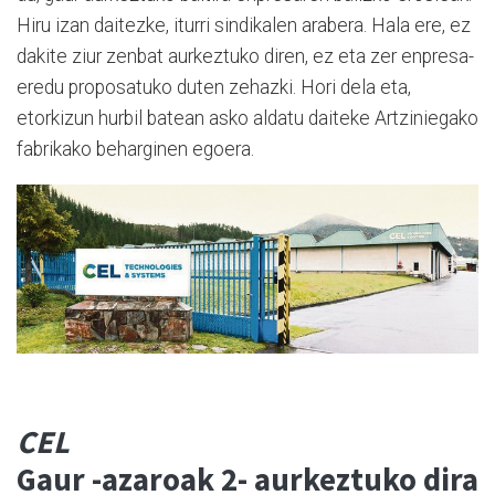
Hiru izan daitezke, iturri sindikalen arabera. Hala ere, ez
dakite ziur zenbat aurkeztuko diren, ez eta zer enpresa-
eredu proposatuko duten zehazki. Hori dela eta,
etorkizun hurbil batean asko aldatu daiteke Artziniegako
fabrikako beharginen egoera.
CEL
Gaur -azaroak 2- aurkeztuko dira