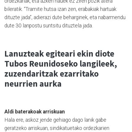
ordezkariak, eta azken hauek ez ziren pozik atera
bileratik. “Tramite hutsa izan zen, erabakiak hartuak
dituzte jada”, adierazi dute beharginek, eta nabarmendu
dute 30 lanpostu suntsitu dituztela jada.
Lanuzteak egiteari ekin diote
Tubos Reunidoseko langileek,
zuzendaritzak ezarritako
neurrien aurka
Aldi baterakoak arriskuan
Hala ere, askoz jende gehiago dago lanik gabe
geratzeko arriskuan, sindikatuetako ordezkarien