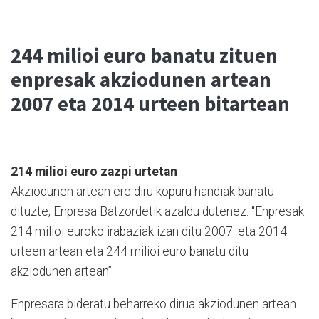
244 milioi euro banatu zituen
enpresak akziodunen artean
2007 eta 2014 urteen bitartean
214 milioi euro zazpi urtetan
Akziodunen artean ere diru kopuru handiak banatu
dituzte, Enpresa Batzordetik azaldu dutenez. “Enpresak
214 milioi euroko irabaziak izan ditu 2007. eta 2014.
urteen artean eta 244 milioi euro banatu ditu
akziodunen artean”.
Enpresara bideratu beharreko dirua akziodunen artean