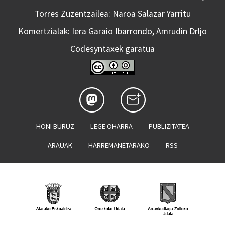
Torres Zuzentzailea: Naroa Salazar Yarritu
Komertzialak: Iera Garaio Ibarrondo, Amrudin Drljo
Codesyntaxek garatua
HONI BURUZ
LEGE OHARRA
PUBLIZITATEA
ARAUAK
HARREMANETARAKO
RSS