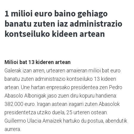
1 milioi euro baino gehiago
banatu zuten iaz administrazio
kontseiluko kideen artean
Milioi bat 13 kideren artean
Galerak izan arren, urtearen amaieran milioi bat euro
banatu zuten administrazio kontseiluko 13 kideen
artean. Une hartan enpresako presidentea zen Pedro
Abasolo Albonigak jaso zuen diru kopuru handiena:
382.000 euro. Iragan astean iragarri zuten Abasolok
presidentetza utziko duela, 25 urteren ostean.
Guillermo Ulacia Arnaizek hartuko du postua, abendutik
aurrera.