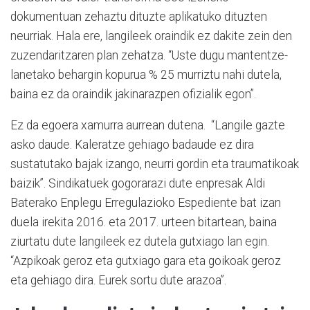
dokumentuan zehaztu dituzte aplikatuko dituzten
neurriak. Hala ere, langileek oraindik ez dakite zein den
zuzendaritzaren plan zehatza. “Uste dugu mantentze-
lanetako behargin kopurua % 25 murriztu nahi dutela,
baina ez da oraindik jakinarazpen ofizialik egon”.
Ez da egoera xamurra aurrean dutena. “Langile gazte
asko daude. Kaleratze gehiago badaude ez dira
sustatutako bajak izango, neurri gordin eta traumatikoak
baizik”. Sindikatuek gogorarazi dute enpresak Aldi
Baterako Enplegu Erregulazioko Espediente bat izan
duela irekita 2016. eta 2017. urteen bitartean, baina
ziurtatu dute langileek ez dutela gutxiago lan egin.
“Azpikoak geroz eta gutxiago gara eta goikoak geroz
eta gehiago dira. Eurek sortu dute arazoa”.