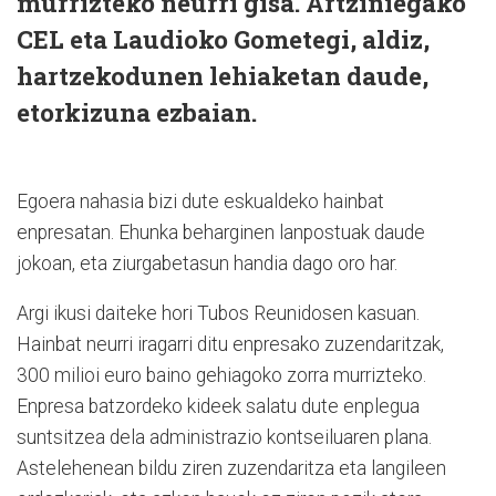
murrizteko neurri gisa. Artziniegako
CEL eta Laudioko Gometegi, aldiz,
hartzekodunen lehiaketan daude,
etorkizuna ezbaian.
Egoera nahasia bizi dute eskualdeko hainbat
enpresatan. Ehunka beharginen lanpostuak daude
jokoan, eta ziurgabetasun handia dago oro har.
Argi ikusi daiteke hori Tubos Reunidosen kasuan.
Hainbat neurri iragarri ditu enpresako zuzendaritzak,
300 milioi euro baino gehiagoko zorra murrizteko.
Enpresa batzordeko kideek salatu dute enplegua
suntsitzea dela administrazio kontseiluaren plana.
Astelehenean bildu ziren zuzendaritza eta langileen