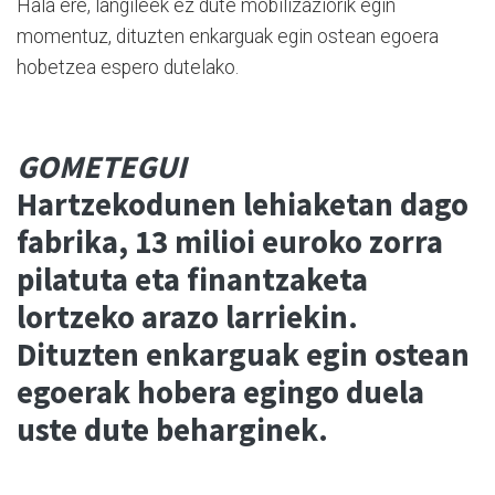
Hala ere, langileek ez dute mobilizaziorik egin
momentuz, dituzten enkarguak egin ostean egoera
hobetzea espero dutelako.
GOMETEGUI
Hartzekodunen lehiaketan dago
fabrika, 13 milioi euroko zorra
pilatuta eta finantzaketa
lortzeko arazo larriekin.
Dituzten enkarguak egin ostean
egoerak hobera egingo duela
uste dute beharginek.