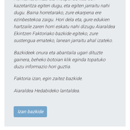
kazetaritza egiten dugu, eta egiten jarraitu nahi
dugu. Baina horretarako, zure ekarpena ere
ezinbestekoa zaigu. Hori dela eta, gure edukien
hartzaile zaren horri eskatu nahi dizugu Aiaraldea
Ekintzen Faktoriako bazkide egiteko, zure
sustengua emateko, lanean jarraitu ahal izateko.
Bazkideek onura eta abantaila ugari dituzte
gainera, beheko botoian klik eginda topatuko
duzu informazio hori guztia.
Faktoria izan, egin zaitez bazkide.
Aiaraldea Hedabideko lantaldea.
Izan bazkide