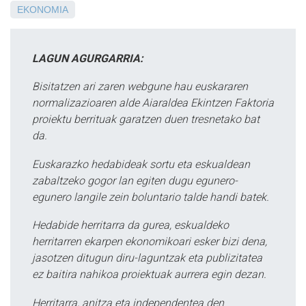
EKONOMIA
LAGUN AGURGARRIA:
Bisitatzen ari zaren webgune hau euskararen
normalizazioaren alde Aiaraldea Ekintzen Faktoria
proiektu berrituak garatzen duen tresnetako bat
da.
Euskarazko hedabideak sortu eta eskualdean
zabaltzeko gogor lan egiten dugu egunero-
egunero langile zein boluntario talde handi batek.
Hedabide herritarra da gurea, eskualdeko
herritarren ekarpen ekonomikoari esker bizi dena,
jasotzen ditugun diru-laguntzak eta publizitatea
ez baitira nahikoa proiektuak aurrera egin dezan.
Herritarra, anitza eta independentea den