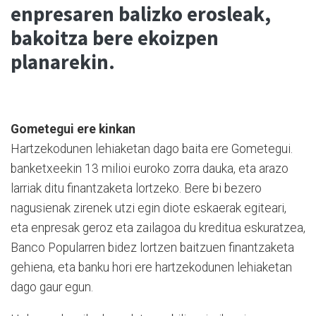
enpresaren balizko erosleak,
bakoitza bere ekoizpen
planarekin.
Gometegui ere kinkan
Hartzekodunen lehiaketan dago baita ere Gometegui.
banketxeekin 13 milioi euroko zorra dauka, eta arazo
larriak ditu finantzaketa lortzeko. Bere bi bezero
nagusienak zirenek utzi egin diote eskaerak egiteari,
eta enpresak geroz eta zailagoa du kreditua eskuratzea,
Banco Popularren bidez lortzen baitzuen finantzaketa
gehiena, eta banku hori ere hartzekodunen lehiaketan
dago gaur egun.