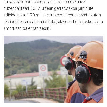
banatzea leporatu diote langileen ordezkariek
zuzendaritzari. 2007. urtean gertatutakoa jarri dute
adibide gisa: “170 milioi euroko mailegua eskatu zuten
akziodunen artean banatzeko, akzioen berrerosketa eta
amortizazioa eman zedin”.