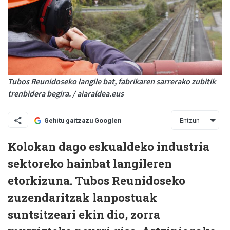
Tubos Reunidoseko langile bat, fabrikaren sarrerako zubitik
trenbidera begira. / aiaraldea.eus
Entzun
Gehitu gaitzazu Googlen
Kolokan dago eskualdeko industria
sektoreko hainbat langileren
etorkizuna. Tubos Reunidoseko
zuzendaritzak lanpostuak
suntsitzeari ekin dio, zorra