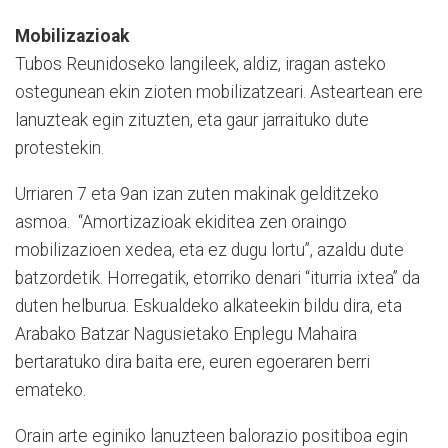
Mobilizazioak
Tubos Reunidoseko langileek, aldiz, iragan asteko
ostegunean ekin zioten mobilizatzeari. Asteartean ere
lanuzteak egin zituzten, eta gaur jarraituko dute
protestekin.
Urriaren 7 eta 9an izan zuten makinak gelditzeko
asmoa. “Amortizazioak ekiditea zen oraingo
mobilizazioen xedea, eta ez dugu lortu”, azaldu dute
batzordetik. Horregatik, etorriko denari “iturria ixtea” da
duten helburua. Eskualdeko alkateekin bildu dira, eta
Arabako Batzar Nagusietako Enplegu Mahaira
bertaratuko dira baita ere, euren egoeraren berri
emateko.
Orain arte eginiko lanuzteen balorazio positiboa egin