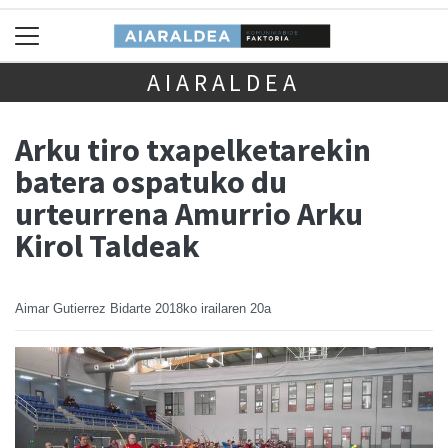
AIARALDEA
Arku tiro txapelketarekin
batera ospatuko du
urteurrena Amurrio Arku
Kirol Taldeak
Aimar Gutierrez Bidarte
2018ko irailaren 20a