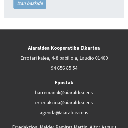
Izan bazkide
Aiaraldea Kooperatiba Elkartea
Errotari kalea, 4-8 pabilioia, Laudio 01400
94 656 85 54
Epostak
harremanak@aiaraldea.eus
erredakzioa@aiaraldea.eus
agenda@aiaraldea.eus
Erredakzioa: Maider Ramirez Martin, Aitor Aspuru