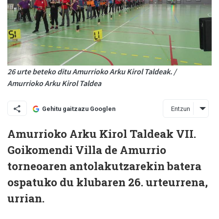
26 urte beteko ditu Amurrioko Arku Kirol Taldeak. /
Amurrioko Arku Kirol Taldea
Entzun
Gehitu gaitzazu Googlen
Amurrioko Arku Kirol Taldeak VII.
Goikomendi Villa de Amurrio
torneoaren antolakutzarekin batera
ospatuko du klubaren 26. urteurrena,
urrian.