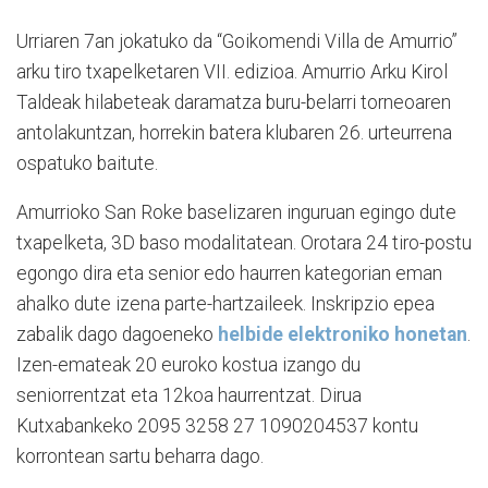
Urriaren 7an jokatuko da “Goikomendi Villa de Amurrio”
arku tiro txapelketaren VII. edizioa. Amurrio Arku Kirol
Taldeak hilabeteak daramatza buru-belarri torneoaren
antolakuntzan, horrekin batera klubaren 26. urteurrena
ospatuko baitute.
Amurrioko San Roke baselizaren inguruan egingo dute
txapelketa, 3D baso modalitatean. Orotara 24 tiro-postu
egongo dira eta senior edo haurren kategorian eman
ahalko dute izena parte-hartzaileek. Inskripzio epea
zabalik dago dagoeneko
helbide elektroniko honetan
.
Izen-emateak 20 euroko kostua izango du
seniorrentzat eta 12koa haurrentzat. Dirua
Kutxabankeko 2095 3258 27 1090204537 kontu
korrontean sartu beharra dago.