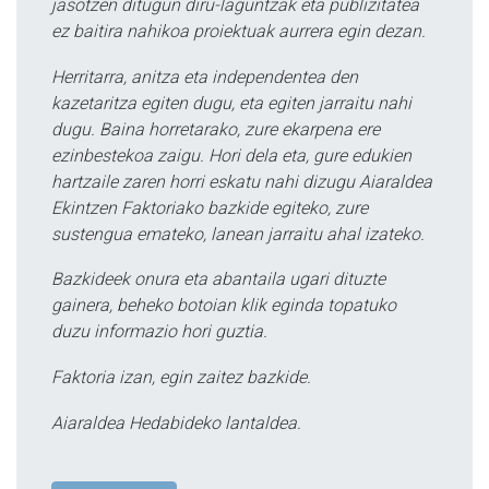
jasotzen ditugun diru-laguntzak eta publizitatea
ez baitira nahikoa proiektuak aurrera egin dezan.
Herritarra, anitza eta independentea den
kazetaritza egiten dugu, eta egiten jarraitu nahi
dugu. Baina horretarako, zure ekarpena ere
ezinbestekoa zaigu. Hori dela eta, gure edukien
hartzaile zaren horri eskatu nahi dizugu Aiaraldea
Ekintzen Faktoriako bazkide egiteko, zure
sustengua emateko, lanean jarraitu ahal izateko.
Bazkideek onura eta abantaila ugari dituzte
gainera, beheko botoian klik eginda topatuko
duzu informazio hori guztia.
Faktoria izan, egin zaitez bazkide.
Aiaraldea Hedabideko lantaldea.