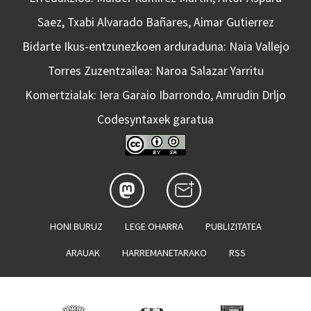
Saez, Txabi Alvarado Bañares, Aimar Gutierrez
Bidarte Ikus-entzunezkoen arduraduna: Naia Vallejo
Torres Zuzentzailea: Naroa Salazar Yarritu
Komertzialak: Iera Garaio Ibarrondo, Amrudin Drljo
Codesyntaxek garatua
HONI BURUZ
LEGE OHARRA
PUBLIZITATEA
ARAUAK
HARREMANETARAKO
RSS