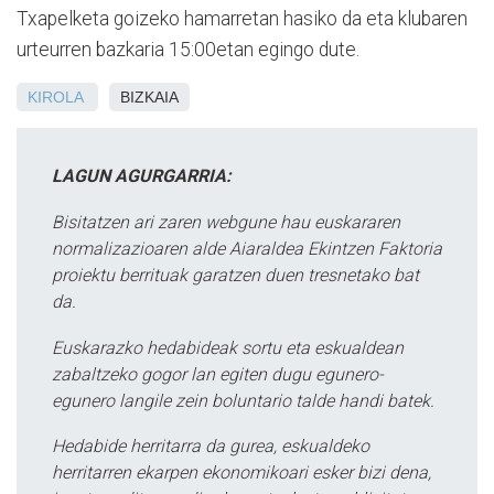
Txapelketa goizeko hamarretan hasiko da eta klubaren
urteurren bazkaria 15:00etan egingo dute.
KIROLA
BIZKAIA
LAGUN AGURGARRIA:
Bisitatzen ari zaren webgune hau euskararen
normalizazioaren alde Aiaraldea Ekintzen Faktoria
proiektu berrituak garatzen duen tresnetako bat
da.
Euskarazko hedabideak sortu eta eskualdean
zabaltzeko gogor lan egiten dugu egunero-
egunero langile zein boluntario talde handi batek.
Hedabide herritarra da gurea, eskualdeko
herritarren ekarpen ekonomikoari esker bizi dena,