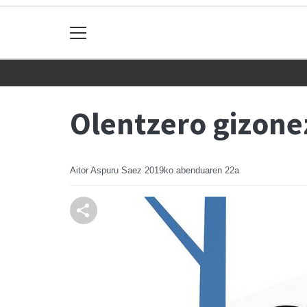
Olentzero gizonez
Aitor Aspuru Saez
2019ko abenduaren 22a