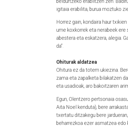
beldurtzeko erabiltzen zen. Badir
igitaia erabilita, burua moztuko zie
Horrez gain, kondaira haur txikie
ume koxkorrek eta nerabeek ere s
abestera eta eskatzera, alegia. 
da”.
Ohiturak aldatzea
Ohitura ez da totem ukiezina. Be
zama eta zapalketa bilakatzen da.
eta usadioak, aro bakoitzaren ar
Egun, Olentzero pertsonaia osasu
Aita Noel kenduta), bere arrakasta
txertatu ditzakegu bere jardueran
beharrezkoa ezer asmatzea edo ka