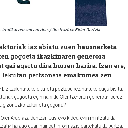
irudikatzen zen antzina. / Ilustrazioa: Eider Gartzia
ktoriak iaz abiatu zuen hausnarketa
rten gogoeta ikazkinaren generora
t gai agertu dira horren harira. Izan ere,
t lekutan pertsonaia emakumea zen.
 bizitzak hartuko ditu, eta poztasunez hartuko dugu bisita.
toriak gogoeta egin nahi du Olentzeroren generoari buruz.
ina gizonezko zakar eta gogorra?
 Oier Araolaza dantzan.eus-eko kidearekin mintzatu da
ntzatik harago doan hainbat informazio partekatu du. Antza,