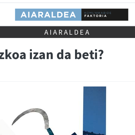
AIARALDEA
koa izan da beti?