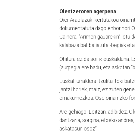
Olentzeroren agerpena
Oier Araolazak ikertutakoa oinarr
dokumentatuta dago enbor hori Ol
Gainera, “Arimen gauarekin” lotu 
kalabaza bat baliatuta -begiak eta
Ohitura ez da soilik euskalduna. E
(aurpegia ere badu, eta askotan “b
Euskal lurraldera itzulita, toki ba
jantzi horiek, maiz, ez zuten gen
emakumezkoa. Oso oinarrizko form
Are gehiago: Leitzan, adibidez, Ole
dantzaria, sorgina, etxeko andrea
askatasun osoz”.