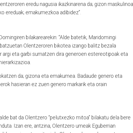
Olentzeroren eredu nagusia ikazkinarena da; gizon maskulinoa
lako ereduak; emakumezkoa adibidez”.
ri Domingiren bilakarearekin: “Alde batetik, Maridomingi
 batzuetan Olentzeroren bikotea izango balitz bezala
 argi eta garbi sumatzen dira generoen estereotipoak eta
ierarkizazioa.
kokatzen da; gizona eta emakumea. Badaude genero eta
zerok hasieran ez zuen genero markarik eta orain
alde bat da Olentzero “pelutxezko mitoa” bilakatu dela bere
enduta. Izan ere, antzina, Olentzero umeak Eguberrian