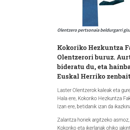
Olentzero pertsonaia beldurgarri gisa 
Kokoriko Hezkuntza Fa
Olentzerori buruz. Au
bideratu du, eta hainba
Euskal Herriko zenbai
Laster Olentzerok kaleak eta gure
Hala ere, Kokoriko Hezkuntza Fak
Izan ere, betidanik izan da ikazk
Zalantza horiek argitzeko asmoz,
Kokoriko eta ikerlariak ohiko jaki