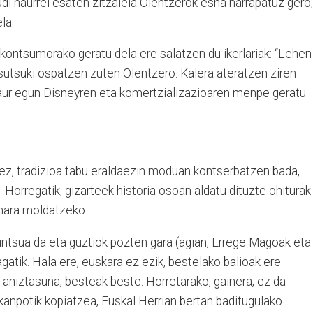
udi haurrei esaten zitzaiela Olentzerok esna harrapatuz gero,
la.
n kontsumorako geratu dela ere salatzen du ikerlariak: “Lehen
utsuki ospatzen zuten Olentzero. Kalera ateratzen ziren
Gaur egun Disneyren eta komertzializazioaren menpe geratu
rez, tradizioa tabu eraldaezin moduan kontserbatzen bada,
 Horregatik, gizarteek historia osoan aldatu dituzte ohiturak
imara moldatzeko.
ntsua da eta guztiok pozten gara (agian, Errege Magoak eta
gatik. Hala ere, euskara ez ezik, bestelako balioak ere
, aniztasuna, besteak beste. Horretarako, gainera, ez da
npotik kopiatzea, Euskal Herrian bertan baditugulako