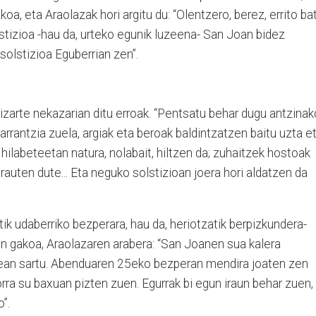
oa, eta Araolazak hori argitu du: “Olentzero, berez, errito bat
stizioa -hau da, urteko egunik luzeena- San Joan bidez
lstizioa Eguberrian zen”.
zarte nekazarian ditu erroak. “Pentsatu behar dugu antzinak
rrantzia zuela, argiak eta beroak baldintzatzen baitu uzta e
hilabeteetan natura, nolabait, hiltzen da; zuhaitzek hostoak
rauten dute... Eta neguko solstizioan joera hori aldatzen da
tik udaberriko bezperara, hau da, heriotzatik berpizkundera-
 gakoa, Araolazaren arabera: “San Joanen sua kalera
xean sartu. Abenduaren 25eko bezperan mendira joaten zen
rra su baxuan pizten zuen. Egurrak bi egun iraun behar zuen, 
”.