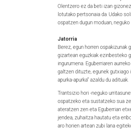
Olentzero ez da beti izan gizonezk
lotutako pertsonaia da. Udako sol
ospatzen dugun moduan, neguko so
Jatorria
Berez, egun horren ospakizunak gi
gizartean eguzkiak ezinbesteko ga
ingurumena. Eguberriaren aurreko 
galtzen dituzte, egunek gutxiago i
apurka-apurka” azaldu du adituak.
Trantsizio hori -neguko urritasune
ospatzeko eta sustatzeko sua zen
ateratzen zen eta Eguberrian et
jendea, zuhaitza hautatu eta enbo
aro horien artean zubi lana egiteko