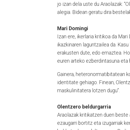
jo izan dela uste du Araolazak: “
alegia. Bidean geratu dira beste
Mari Domingi
Izan ere, ikerlaria kritikoa da Ma
ikazkinaren laguntzailea da. Kasu
erakusten dute, edo emaztea. Hor
euren arteko ezberdintasuna eta h
Gainera, heteronormatibitatean 
identitate gehiago. Finean, Olent
maskulinitatera lotzen dugu”.
Olentzero beldurgarria
Araolazak kritikatzen duen beste 
ezaugarri bortitz eta izugarriak k