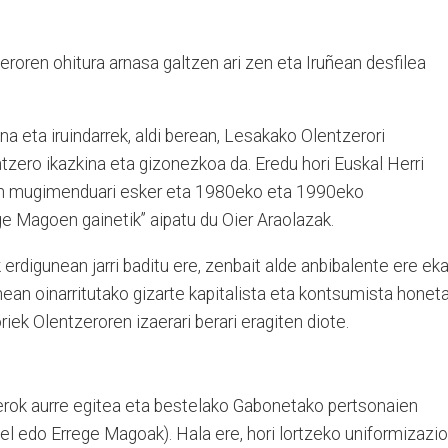
roren ohitura arnasa galtzen ari zen eta Iruñean desfilea
na eta iruindarrek, aldi berean, Lesakako Olentzerori
tzero ikazkina eta gizonezkoa da. Eredu hori Euskal Herri
len mugimenduari esker eta 1980eko eta 1990eko
e Magoen gainetik” aipatu du Oier Araolazak.
 erdigunean jarri baditu ere, zenbait alde anbibalente ere eka
zunean oinarritutako gizarte kapitalista eta kontsumista honet
riek Olentzeroren izaerari berari eragiten diote.
erok aurre egitea eta bestelako Gabonetako pertsonaien
el edo Errege Magoak). Hala ere, hori lortzeko uniformizazio