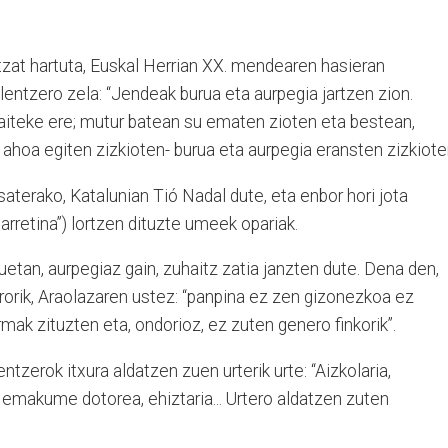
itzat hartuta, Euskal Herrian XX. mendearen hasieran
entzero zela: “Jendeak burua eta aurpegia jartzen zion.
daiteke ere; mutur batean su ematen zioten eta bestean,
 ahoa egiten zizkioten- burua eta aurpegia eransten zizkiote
saterako, Katalunian Tió Nadal dute, eta enbor hori jota
arretina”) lortzen dituzte umeek opariak.
tzuetan, aurpegiaz gain, zuhaitz zatia janzten dute. Dena den,
erorik, Araolazaren ustez: “panpina ez zen gizonezkoa ez
ak zituzten eta, ondorioz, ez zuten genero finkorik”.
ntzerok itxura aldatzen zuen urterik urte: “Aizkolaria,
, emakume dotorea, ehiztaria... Urtero aldatzen zuten