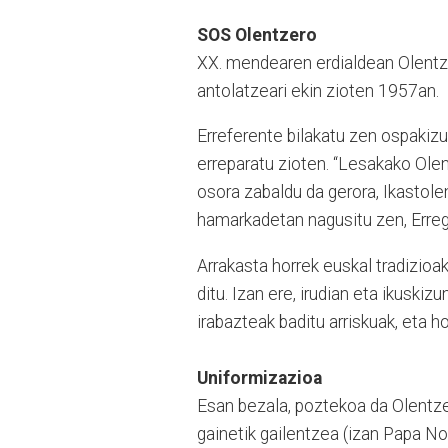
SOS Olentzero
XX. mendearen erdialdean Olentze
antolatzeari ekin zioten 1957an.
Erreferente bilakatu zen ospakizu
erreparatu zioten. “Lesakako Olen
osora zabaldu da gerora, Ikasto
hamarkadetan nagusitu zen, Erreg
Arrakasta horrek euskal tradizioak
ditu. Izan ere, irudian eta ikuski
irabazteak baditu arriskuak, eta ho
Uniformizazioa
Esan bezala, poztekoa da Olentz
gainetik gailentzea (izan Papa No