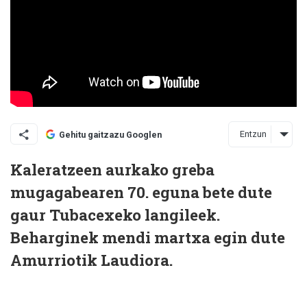
Entzun
Gehitu gaitzazu Googlen
Kaleratzeen aurkako greba
mugagabearen 70. eguna bete dute
gaur Tubacexeko langileek.
Beharginek mendi martxa egin dute
Amurriotik Laudiora.