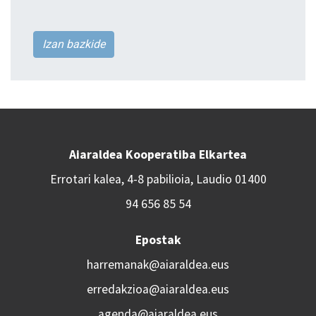
Izan bazkide
Aiaraldea Kooperatiba Elkartea
Errotari kalea, 4-8 pabilioia, Laudio 01400
94 656 85 54
Epostak
harremanak@aiaraldea.eus
erredakzioa@aiaraldea.eus
agenda@aiaraldea.eus