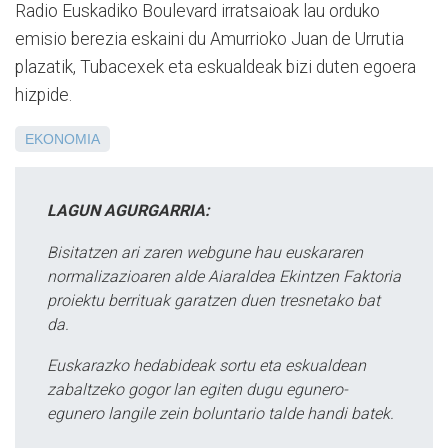
Radio Euskadiko Boulevard irratsaioak lau orduko
emisio berezia eskaini du Amurrioko Juan de Urrutia
plazatik, Tubacexek eta eskualdeak bizi duten egoera
hizpide.
EKONOMIA
LAGUN AGURGARRIA:
Bisitatzen ari zaren webgune hau euskararen
normalizazioaren alde Aiaraldea Ekintzen Faktoria
proiektu berrituak garatzen duen tresnetako bat
da.
Euskarazko hedabideak sortu eta eskualdean
zabaltzeko gogor lan egiten dugu egunero-
egunero langile zein boluntario talde handi batek.