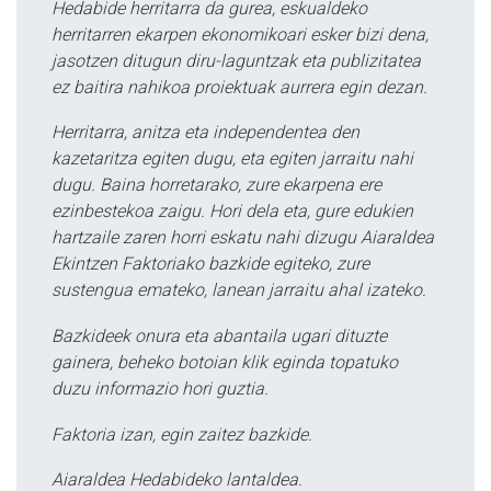
Hedabide herritarra da gurea, eskualdeko
herritarren ekarpen ekonomikoari esker bizi dena,
jasotzen ditugun diru-laguntzak eta publizitatea
ez baitira nahikoa proiektuak aurrera egin dezan.
Herritarra, anitza eta independentea den
kazetaritza egiten dugu, eta egiten jarraitu nahi
dugu. Baina horretarako, zure ekarpena ere
ezinbestekoa zaigu. Hori dela eta, gure edukien
hartzaile zaren horri eskatu nahi dizugu Aiaraldea
Ekintzen Faktoriako bazkide egiteko, zure
sustengua emateko, lanean jarraitu ahal izateko.
Bazkideek onura eta abantaila ugari dituzte
gainera, beheko botoian klik eginda topatuko
duzu informazio hori guztia.
Faktoria izan, egin zaitez bazkide.
Aiaraldea Hedabideko lantaldea.