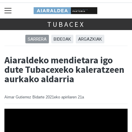
TUBACEX
SARRERA
BIDEOAK
ARGAZKIAK
Aiaraldeko mendietara igo
dute Tubacexeko kaleratzeen
aurkako aldarria
Aimar Gutierrez Bidarte
2021eko apirilaren 21a