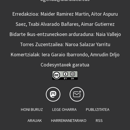
Erredakzioa: Maider Ramirez Martin, Aitor Aspuru
Saez, Txabi Alvarado Bañares, Aimar Gutierrez
Bidarte Ikus-entzunezkoen arduraduna: Naia Vallejo
Torres Zuzentzailea: Naroa Salazar Yarritu
Komertzialak: Iera Garaio Ibarrondo, Amrudin Drljo
Codesyntaxek garatua
HONI BURUZ
LEGE OHARRA
PUBLIZITATEA
ARAUAK
HARREMANETARAKO
RSS