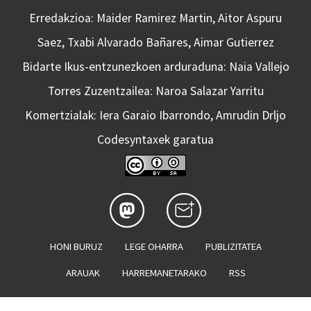
Erredakzioa: Maider Ramirez Martin, Aitor Aspuru
Saez, Txabi Alvarado Bañares, Aimar Gutierrez
Bidarte Ikus-entzunezkoen arduraduna: Naia Vallejo
Torres Zuzentzailea: Naroa Salazar Yarritu
Komertzialak: Iera Garaio Ibarrondo, Amrudin Drljo
Codesyntaxek garatua
HONI BURUZ
LEGE OHARRA
PUBLIZITATEA
ARAUAK
HARREMANETARAKO
RSS