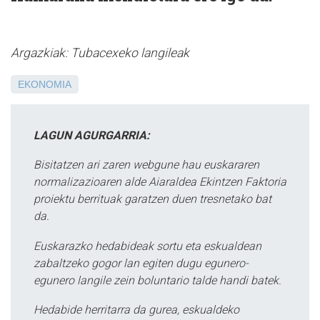
Argazkiak: Tubacexeko langileak
EKONOMIA
LAGUN AGURGARRIA:
Bisitatzen ari zaren webgune hau euskararen
normalizazioaren alde Aiaraldea Ekintzen Faktoria
proiektu berrituak garatzen duen tresnetako bat
da.
Euskarazko hedabideak sortu eta eskualdean
zabaltzeko gogor lan egiten dugu egunero-
egunero langile zein boluntario talde handi batek.
Hedabide herritarra da gurea, eskualdeko