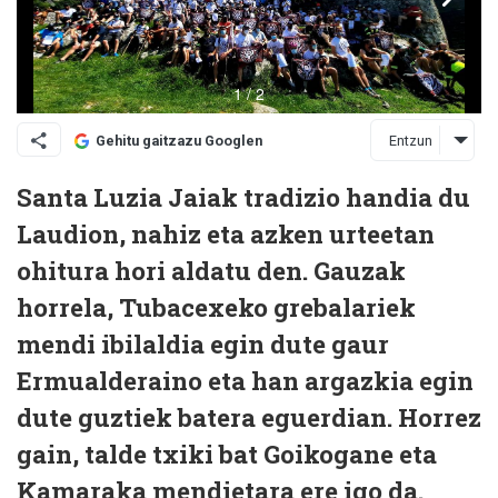
Entzun
Gehitu gaitzazu Googlen
Santa Luzia Jaiak tradizio handia du
Laudion, nahiz eta azken urteetan
ohitura hori aldatu den. Gauzak
horrela, Tubacexeko grebalariek
mendi ibilaldia egin dute gaur
Ermualderaino eta han argazkia egin
dute guztiek batera eguerdian. Horrez
gain, talde txiki bat Goikogane eta
Kamaraka mendietara ere igo da.