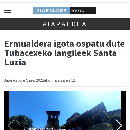
AIARALDEA
Ermualdera igota ospatu dute
Tubacexeko langileek Santa
Luzia
Aitor Aspuru Saez
2021eko maiatzaren 31