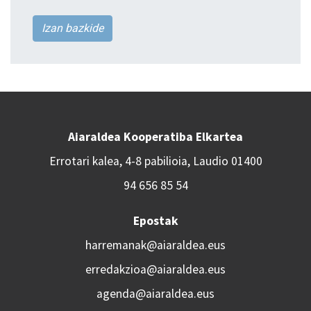
Izan bazkide
Aiaraldea Kooperatiba Elkartea
Errotari kalea, 4-8 pabilioia, Laudio 01400
94 656 85 54
Epostak
harremanak@aiaraldea.eus
erredakzioa@aiaraldea.eus
agenda@aiaraldea.eus