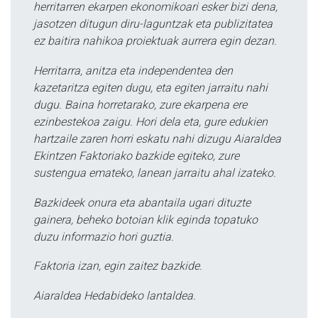
herritarren ekarpen ekonomikoari esker bizi dena,
jasotzen ditugun diru-laguntzak eta publizitatea
ez baitira nahikoa proiektuak aurrera egin dezan.
Herritarra, anitza eta independentea den
kazetaritza egiten dugu, eta egiten jarraitu nahi
dugu. Baina horretarako, zure ekarpena ere
ezinbestekoa zaigu. Hori dela eta, gure edukien
hartzaile zaren horri eskatu nahi dizugu Aiaraldea
Ekintzen Faktoriako bazkide egiteko, zure
sustengua emateko, lanean jarraitu ahal izateko.
Bazkideek onura eta abantaila ugari dituzte
gainera, beheko botoian klik eginda topatuko
duzu informazio hori guztia.
Faktoria izan, egin zaitez bazkide.
Aiaraldea Hedabideko lantaldea.