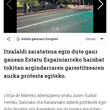
Entzun
Gehitu gaitzazu Googlen
Itzalaldi zaratatsua egin dute gaur
gauean Estatu Espainiarreko hainbat
tokitan argindarraren garestitzearen
aurka protesta egiteko.
Llotja de Marreko adierazpena sinatu zuten Euskal
Herriko, Galiziako eta Kataluniako alderdi politikoek egin
dute deialdia, eta Aiaraldean ere dozenaka lagun batu