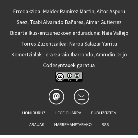
Erredakzioa: Maider Ramirez Martin, Aitor Aspuru
Saez, Txabi Alvarado Bañares, Aimar Gutierrez
Bidarte Ikus-entzunezkoen arduraduna: Naia Vallejo
Torres Zuzentzailea: Naroa Salazar Yarritu
Komertzialak: Iera Garaio Ibarrondo, Amrudin Drljo
Codesyntaxek garatua
HONI BURUZ
LEGE OHARRA
PUBLIZITATEA
ARAUAK
HARREMANETARAKO
RSS