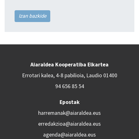
Izan bazkide
Aiaraldea Kooperatiba Elkartea
Errotari kalea, 4-8 pabilioia, Laudio 01400
94 656 85 54
Epostak
harremanak@aiaraldea.eus
erredakzioa@aiaraldea.eus
agenda@aiaraldea.eus