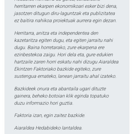
herritarren ekarpen ekonomikoari esker bizi dena,
jasotzen ditugun diru-laguntzak eta publizitatea
ez baitira nahikoa proiektuak aurrera egin dezan.
Herritarra, anitza eta independentea den
kazetaritza egiten dugu, eta egiten jarraitu nahi
dugu. Baina horretarako, zure ekarpena ere
ezinbestekoa zaigu. Hori dela eta, gure edukien
hartzaile zaren horri eskatu nahi dizugu Aiaraldea
Ekintzen Faktoriako bazkide egiteko, zure
sustengua emateko, lanean jarraitu ahal izateko.
Bazkideek onura eta abantaila ugari dituzte
gainera, beheko botoian klik eginda topatuko
duzu informazio hori guztia.
Faktoria izan, egin zaitez bazkide.
Aiaraldea Hedabideko lantaldea.