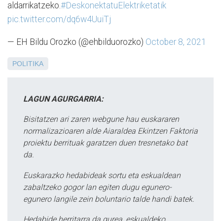
aldarrikatzeko.
#DeskonektatuElektriketatik
pic.twitter.com/dq6w4UuiTj
— EH Bildu Orozko (@ehbilduorozko)
October 8, 2021
POLITIKA
LAGUN AGURGARRIA:
Bisitatzen ari zaren webgune hau euskararen
normalizazioaren alde Aiaraldea Ekintzen Faktoria
proiektu berrituak garatzen duen tresnetako bat
da.
Euskarazko hedabideak sortu eta eskualdean
zabaltzeko gogor lan egiten dugu egunero-
egunero langile zein boluntario talde handi batek.
Hedabide herritarra da gurea, eskualdeko