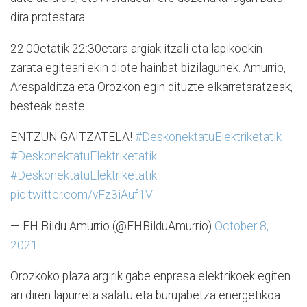
dira protestara.
22:00etatik 22:30etara argiak itzali eta lapikoekin
zarata egiteari ekin diote hainbat bizilagunek. Amurrio,
Arespalditza eta Orozkon egin dituzte elkarretaratzeak,
besteak beste.
ENTZUN GAITZATELA!
#DeskonektatuElektriketatik
#DeskonektatuElektriketatik
#DeskonektatuElektriketatik
pic.twitter.com/vFz3iAuf1V
— EH Bildu Amurrio (@EHBilduAmurrio)
October 8,
2021
Orozkoko plaza argirik gabe enpresa elektrikoek egiten
ari diren lapurreta salatu eta burujabetza energetikoa