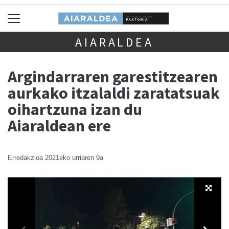
AIARALDEA
Argindarraren garestitzearen
aurkako itzalaldi zaratatsuak
oihartzuna izan du
Aiaraldean ere
Erredakzioa
2021eko urriaren 9a