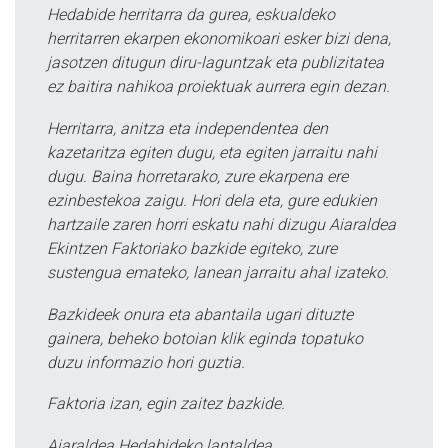
Hedabide herritarra da gurea, eskualdeko
herritarren ekarpen ekonomikoari esker bizi dena,
jasotzen ditugun diru-laguntzak eta publizitatea
ez baitira nahikoa proiektuak aurrera egin dezan.
Herritarra, anitza eta independentea den
kazetaritza egiten dugu, eta egiten jarraitu nahi
dugu. Baina horretarako, zure ekarpena ere
ezinbestekoa zaigu. Hori dela eta, gure edukien
hartzaile zaren horri eskatu nahi dizugu Aiaraldea
Ekintzen Faktoriako bazkide egiteko, zure
sustengua emateko, lanean jarraitu ahal izateko.
Bazkideek onura eta abantaila ugari dituzte
gainera, beheko botoian klik eginda topatuko
duzu informazio hori guztia.
Faktoria izan, egin zaitez bazkide.
Aiaraldea Hedabideko lantaldea.