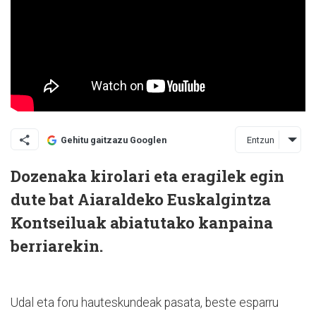
Entzun
Gehitu gaitzazu Googlen
Dozenaka kirolari eta eragilek egin
dute bat Aiaraldeko Euskalgintza
Kontseiluak abiatutako kanpaina
berriarekin.
Udal eta foru hauteskundeak pasata, beste esparru