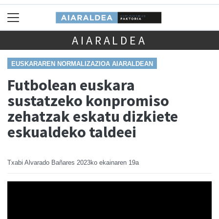
AIARALDEA
EUSKARAREN NORMALIZAZIOA AIARALDEAN
Futbolean euskara
sustatzeko konpromiso
zehatzak eskatu dizkiete
eskualdeko taldeei
Txabi Alvarado Bañares
2023ko ekainaren 19a