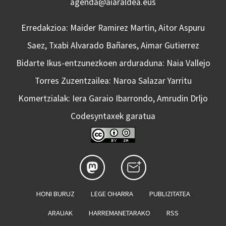
agenda@aiaraldea.eus
Erredakzioa: Maider Ramirez Martin, Aitor Aspuru
Saez, Txabi Alvarado Bañares, Aimar Gutierrez
Bidarte Ikus-entzunezkoen arduraduna: Naia Vallejo
Torres Zuzentzailea: Naroa Salazar Yarritu
Komertzialak: Iera Garaio Ibarrondo, Amrudin Drljo
Codesyntaxek garatua
HONI BURUZ
LEGE OHARRA
PUBLIZITATEA
ARAUAK
HARREMANETARAKO
RSS