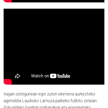
Iragan ostegunean egin zuten ekimena aurkezteko
agerraldia Laudioko Lamuza parkeko futbito zelaian.
Eskualdeko hainbat norbanakok eta eragileetako