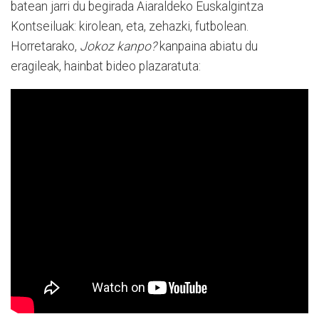
batean jarri du begirada Aiaraldeko Euskalgintza
Kontseiluak: kirolean, eta, zehazki, futbolean.
Horretarako,
Jokoz kanpo?
kanpaina abiatu du
eragileak, hainbat bideo plazaratuta: