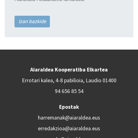
Izan bazkide
Aiaraldea Kooperatiba Elkartea
Errotari kalea, 4-8 pabilioia, Laudio 01400
94 656 85 54
Epostak
harremanak@aiaraldea.eus
erredakzioa@aiaraldea.eus