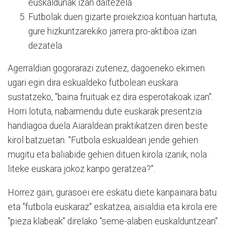
euskaldunak izan daitezela
Futbolak duen gizarte proiekzioa kontuan hartuta,
gure hizkuntzarekiko jarrera pro-aktiboa izan
dezatela
Agerraldian gogorarazi zutenez, dagoeneko ekimen
ugari egin dira eskualdeko futbolean euskara
sustatzeko, "baina fruituak ez dira esperotakoak izan".
Horri lotuta, nabarmendu dute euskarak presentzia
handiagoa duela Aiaraldean praktikatzen diren beste
kirol batzuetan. "Futbola eskualdean jende gehien
mugitu eta baliabide gehien dituen kirola izanik, nola
liteke euskara jokoz kanpo geratzea?".
Horrez gain, gurasoei ere eskatu diete kanpainara batu
eta "futbola euskaraz" eskatzea, aisialdia eta kirola ere
"pieza klabeak" direlako "seme-alaben euskalduntzean".