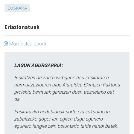
EUSKARA
Erlazionatuak
Manifestua osorik
LAGUN AGURGARRIA:
Bisitatzen ari zaren webgune hau euskararen
normalizazioaren alde Aiaraldea Ekintzen Faktoria
proiektu berrituak garatzen duen tresnetako bat
da.
Euskarazko hedabideak sortu eta eskualdean
zabaltzeko gogor lan egiten dugu egunero-
egunero langile zein boluntario talde handi batek.