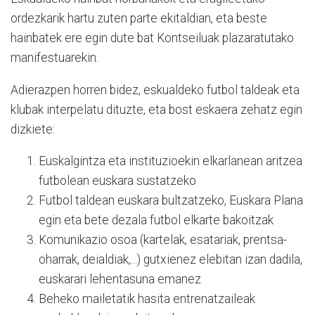
ordezkarik hartu zuten parte ekitaldian, eta beste
hainbatek ere egin dute bat Kontseiluak plazaratutako
manifestuarekin.
Adierazpen horren bidez, eskualdeko futbol taldeak eta
klubak interpelatu dituzte, eta bost eskaera zehatz egin
dizkiete:
Euskalgintza eta instituzioekin elkarlanean aritzea
futbolean euskara sustatzeko
Futbol taldean euskara bultzatzeko, Euskara Plana
egin eta bete dezala futbol elkarte bakoitzak
Komunikazio osoa (kartelak, esatariak, prentsa-
oharrak, deialdiak,...) gutxienez elebitan izan dadila,
euskarari lehentasuna emanez
Beheko mailetatik hasita entrenatzaileak