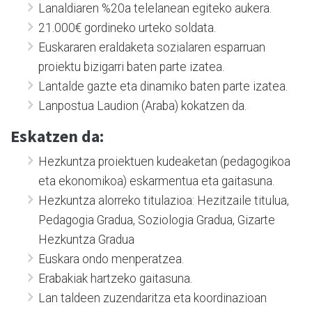
Lanaldiaren %20a telelanean egiteko aukera.
21.000€ gordineko urteko soldata.
Euskararen eraldaketa sozialaren esparruan
proiektu bizigarri baten parte izatea.
Lantalde gazte eta dinamiko baten parte izatea.
Lanpostua Laudion (Araba) kokatzen da.
Eskatzen da:
Hezkuntza proiektuen kudeaketan (pedagogikoa
eta ekonomikoa) eskarmentua eta gaitasuna.
Hezkuntza alorreko titulazioa: Hezitzaile titulua,
Pedagogia Gradua, Soziologia Gradua, Gizarte
Hezkuntza Gradua
Euskara ondo menperatzea.
Erabakiak hartzeko gaitasuna.
Lan taldeen zuzendaritza eta koordinazioan