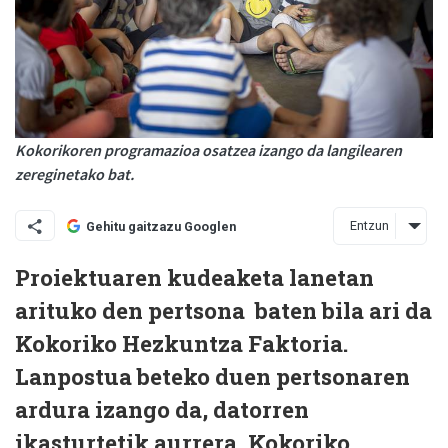
Kokorikoren programazioa osatzea izango da langilearen
zereginetako bat.
Entzun
Gehitu gaitzazu Googlen
Proiektuaren kudeaketa lanetan
arituko den pertsona baten bila ari da
Kokoriko Hezkuntza Faktoria.
Lanpostua beteko duen pertsonaren
ardura izango da, datorren
ikasturtetik aurrera, Kokoriko