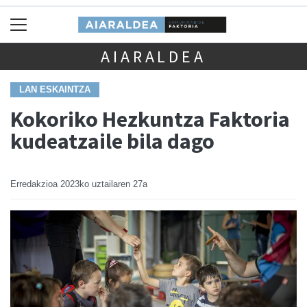
AIARALDEA
LAN ESKAINTZA
Kokoriko Hezkuntza Faktoria
kudeatzaile bila dago
Erredakzioa
2023ko uztailaren 27a