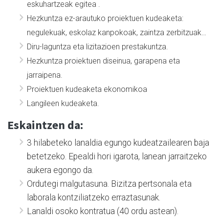
eskuhartzeak egitea .
Hezkuntza ez-arautuko proiektuen kudeaketa:
negulekuak, eskolaz kanpokoak, zaintza zerbitzuak…
Diru-laguntza eta lizitazioen prestakuntza.
Hezkuntza proiektuen diseinua, garapena eta
jarraipena.
Proiektuen kudeaketa ekonomikoa
Langileen kudeaketa.
Eskaintzen da:
3 hilabeteko lanaldia egungo kudeatzailearen baja
betetzeko. Epealdi hori igarota, lanean jarraitzeko
aukera egongo da.
Ordutegi malgutasuna. Bizitza pertsonala eta
laborala kontziliatzeko erraztasunak.
Lanaldi osoko kontratua (40 ordu astean).