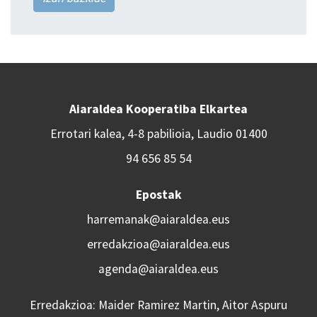
Aiaraldea Kooperatiba Elkartea
Errotari kalea, 4-8 pabilioia, Laudio 01400
94 656 85 54
Epostak
harremanak@aiaraldea.eus
erredakzioa@aiaraldea.eus
agenda@aiaraldea.eus
Erredakzioa: Maider Ramirez Martin, Aitor Aspuru