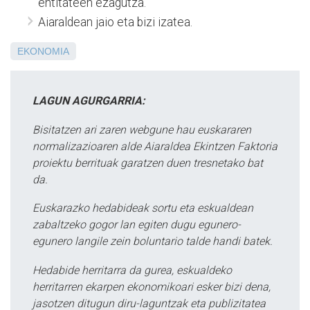
entitateen ezagutza.
Aiaraldean jaio eta bizi izatea.
EKONOMIA
LAGUN AGURGARRIA:
Bisitatzen ari zaren webgune hau euskararen
normalizazioaren alde Aiaraldea Ekintzen Faktoria
proiektu berrituak garatzen duen tresnetako bat
da.
Euskarazko hedabideak sortu eta eskualdean
zabaltzeko gogor lan egiten dugu egunero-
egunero langile zein boluntario talde handi batek.
Hedabide herritarra da gurea, eskualdeko
herritarren ekarpen ekonomikoari esker bizi dena,
jasotzen ditugun diru-laguntzak eta publizitatea