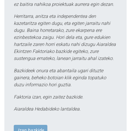
ez baitira nahikoa proiektuak aurrera egin dezan.
Herritarra, anitza eta independentea den
kazetaritza egiten dugu, eta egiten jarraitu nahi
dugu. Baina horretarako, zure ekarpena ere
ezinbestekoa zaigu. Hori dela eta, gure edukien
hartzaile zaren horri eskatu nahi dizugu Aiaraldea
Ekintzen Faktoriako bazkide egiteko, zure
sustengua emateko, lanean jarraitu ahal izateko.
Bazkideek onura eta abantaila ugari dituzte
gainera, beheko botoian klik eginda topatuko
duzu informazio hori guztia.
Faktoria izan, egin zaitez bazkide.
Aiaraldea Hedabideko lantaldea.
Izan bazkide