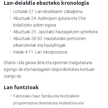
Lan-deialdia ebazteko kronologia
Uztailak 27: Lan-deialdiaren zabalpena.
Abuztuak 24: Aurkezpen gutuna eta CVa
bidaltzeko azken eguna.
Abuztuak 25: Jasotako hautagaitzen azterketa.
Abuztuak 28-30: Hautatutako pertsonen
elkarrizketak eta hautafrogak.
Irailak 4-11: Lan Inkorporazioa.
Oharra: Uda garaia dela eta epeetan malgutasuna
egongo da eta hautagaien disponibilitatea kontuan
izango da.
Lan funtzioak
Faktoriako haur, familia eta hezitzaileen
programazioa diseinatzea, kudeatzea eta