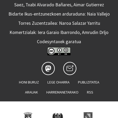
Saez, Txabi Alvarado Bañares, Aimar Gutierrez
Bidarte Ikus-entzunezkoen arduraduna: Naia Vallejo
Torres Zuzentzailea: Naroa Salazar Yarritu
Komertzialak: Iera Garaio Ibarrondo, Amrudin Drljo
Codesyntaxek garatua
HONI BURUZ
LEGE OHARRA
PUBLIZITATEA
ARAUAK
HARREMANETARAKO
RSS