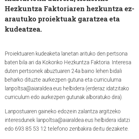
Hezkuntza Faktoriaren hezkuntza ez-
arautuko proiektuak garatzea eta
kudeatzea.
Proiektuaren kudeaketa lanetan arituko den pertsona
baten bila ari da Kokoriko Hezkuntza Faktoria. Interesa
duten pertsonek abuztuaren 24a baino lehen bidali
beharko dituzte aurkezpen gutuna eta curriculuma
lanpoltsa@aiaraldea.eus helbidera (erderaz idatzitako
curriculum edo aurkezpen gutunak alboratuko dira).
Lanpostuaren gaineko edozein zalantza argitzeko
interesdunek lanpoltsa@aiaraldea.eus helbidera idatzi
edo 693 85 53 12 telefono zenbakira deitu dezakete.