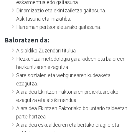
eskarmentua edo gaitasuna.
Dinamizazio eta ekintzailetza gaitasuna.
Askitasuna eta iniziatiba.
Harreman pertsonaletarako gaitasuna.
Baloratzen da:
Aisialdiko Zuzendari titulua.
Hezkuntza metodologia garaikideen eta baloreen
hezkuntzaren ezagutza.
Sare sozialen eta webgunearen kudeaketa
ezagutza.
Aiaraldea Ekintzen Faktoriaren proiektuarekiko
ezagutza eta atxikimendua.
Aiaraldea Ekintzen Faktoriako boluntario taldeetan
parte hartzea.
Aiaraldea eskualdearen eta bertako eragile eta