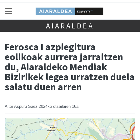
AIARALDEA
Ferosca I azpiegitura
eolikoak aurrera jarraitzen
du, Aiaraldeko Mendiak
Bizirikek legea urratzen duela
salatu duen arren
Aitor Aspuru Saez
2024ko otsailaren 16a