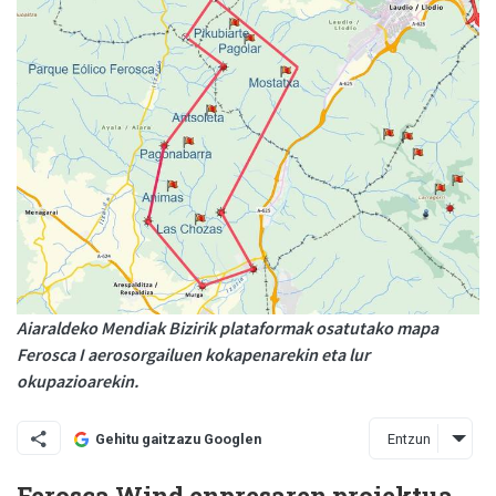
Aiaraldeko Mendiak Bizirik plataformak osatutako mapa
Ferosca I aerosorgailuen kokapenarekin eta lur
okupazioarekin.
Entzun
Gehitu gaitzazu Googlen
Ferosca Wind enpresaren proiektua