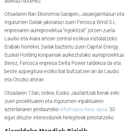
adierazi dutenez.
Otsailaren 8an Ekonomia Garapen, Jasangarritasun eta
Ingurumen Sailak jakinarazi zuen Ferosca Wind S.L
enpresaren aurreproiektua "egokitzat" jotzen zuela
Laudio eta Aiara artean zentral eolikoa instalatzeko.
Erabaki horrekin, Sailak baztertu zuen Capital Energy
Euskal Holding konpainiak aurkeztutako aurreproiektua.
Berez, Ferosca enpresa Delta Power taldekoa da eta
beste azpiegitura eoliko bat bultzatzen ari da Laudio
eta Orozko artean.
Otsailaren 13an, ordea, Eusko Jaurlaritzak berak ireki
zuen proiektuaren eta ingurumen-inpaktuaren
azterlanaren jendaurreko
informazio-fase epea
. 30
egun dituzte interesdunek helegiteak prestatzeko.
Aiaraldeko Mendiak Bizirik