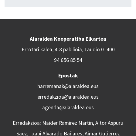
Aiaraldea Kooperatiba Elkartea
Errotari kalea, 4-8 pabilioia, Laudio 01400
94 656 85 54
Epostak
harremanak@aiaraldea.eus
erredakzioa@aiaraldea.eus
agenda@aiaraldea.eus
Erredakzioa: Maider Ramirez Martin, Aitor Aspuru
Saez, Txabi Alvarado Bañares, Aimar Gutierrez