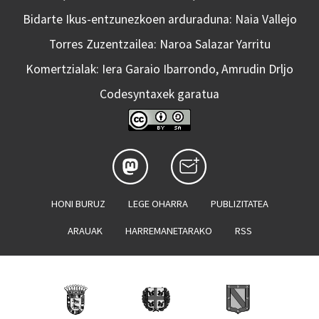
Bidarte Ikus-entzunezkoen arduraduna: Naia Vallejo
Torres Zuzentzailea: Naroa Salazar Yarritu
Komertzialak: Iera Garaio Ibarrondo, Amrudin Drljo
Codesyntaxek garatua
HONI BURUZ
LEGE OHARRA
PUBLIZITATEA
ARAUAK
HARREMANETARAKO
RSS