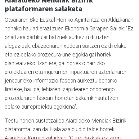
plataformaren salaketa
Otsailaren 8ko Euskal Herriko Agintaritzaren Aldizkarian
honako hau adierazi zuen Ekonomia Garapen Sailak: "Ez
onartzea partikular batzuek aurkeztu dituzten
alegazioak, ebazpenaren xedean sartzen ez direlako
eta ez delako prozedura-une egokia gai horiek
planteatzeko. Izan ere, gai horiek oinarrizko
proiektuaren eta ingurumen-inpaktuaren azterlanaren
jendaurreko informazio-fasean aurkeztu beharko
lirateke, hau da, lehiaren izapidearen ondorengo
prozeduraren fasean, horretan bakarrik hautatzen
delako aurreproiektu egokiena".
Testu horien sustatzailea Aiaraldeko Mendiak Bizirik
plataforma izan da. Hala azaldu dio talde horrek
Aiaraldea Komunikabideari: "Gure idazkiak ez ziren