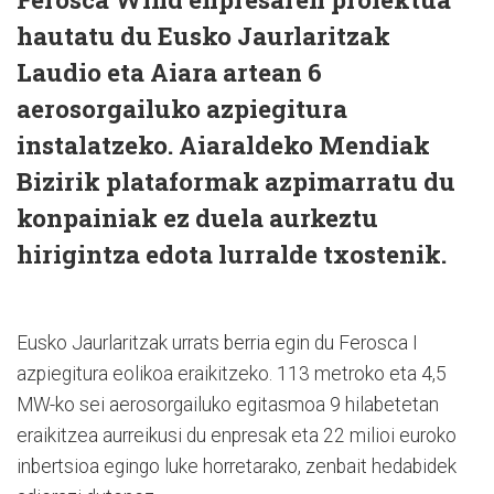
hautatu du Eusko Jaurlaritzak
Laudio eta Aiara artean 6
aerosorgailuko azpiegitura
instalatzeko. Aiaraldeko Mendiak
Bizirik plataformak azpimarratu du
konpainiak ez duela aurkeztu
hirigintza edota lurralde txostenik.
Eusko Jaurlaritzak urrats berria egin du Ferosca I
azpiegitura eolikoa eraikitzeko. 113 metroko eta 4,5
MW-ko sei aerosorgailuko egitasmoa 9 hilabetetan
eraikitzea aurreikusi du enpresak eta 22 milioi euroko
inbertsioa egingo luke horretarako, zenbait hedabidek