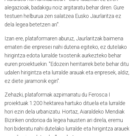
alegazioak, badakigu noiz argitaratu behar diren. Gure
testuen helburua zen salatzea Eusko Jaurlaritza ez
dela legea betetzen ari".
Izan ere, plataformaren aburuz, Jaurlaritzak baimena
ematen die enpresei nahi dutena egiteko, ez dutelako
hirigintza edota lurralde txostenik aurkezteko behar
euren proiektuekin. "Edozein herritarrek bete behar ditu
udalen hirigintza eta lurralde arauak eta enpresek, aldiz,
ez diete jaramonik egin".
Zehazki, plataformak azpimarratu du Ferosca I
proiektuak 1.200 hektarea hartuko dituela eta lurralde
hori ezin dela urbanizatu. Hortaz, Aiaraldeko Mendiak
Biziriken ondorioa da legea hausten ari direla, eremu
hori bideratu nahi dutelako lurralde eta hirigintza arauek