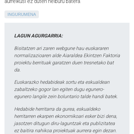
aurreikusi ez duten helburu batera.
INGURUMENA
LAGUN AGURGARRIA:
Bisitatzen ari zaren webgune hau euskararen
normalizazioaren alde Aiaraldea Ekintzen Faktoria
proiektu berrituak garatzen duen tresnetako bat
da.
Euskarazko hedabideak sortu eta eskualdean
zabaltzeko gogor lan egiten dugu egunero-
egunero langile zein boluntario talde handi batek.
Hedabide herritarra da gurea, eskualdeko
herritarren ekarpen ekonomikoari esker bizi dena,
jasotzen ditugun diru-laguntzak eta publizitatea
ez baitira nahikoa proiektuak aurrera egin dezan.