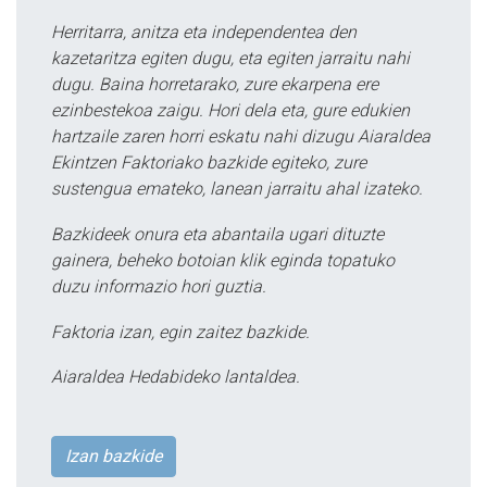
Herritarra, anitza eta independentea den
kazetaritza egiten dugu, eta egiten jarraitu nahi
dugu. Baina horretarako, zure ekarpena ere
ezinbestekoa zaigu. Hori dela eta, gure edukien
hartzaile zaren horri eskatu nahi dizugu Aiaraldea
Ekintzen Faktoriako bazkide egiteko, zure
sustengua emateko, lanean jarraitu ahal izateko.
Bazkideek onura eta abantaila ugari dituzte
gainera, beheko botoian klik eginda topatuko
duzu informazio hori guztia.
Faktoria izan, egin zaitez bazkide.
Aiaraldea Hedabideko lantaldea.
Izan bazkide