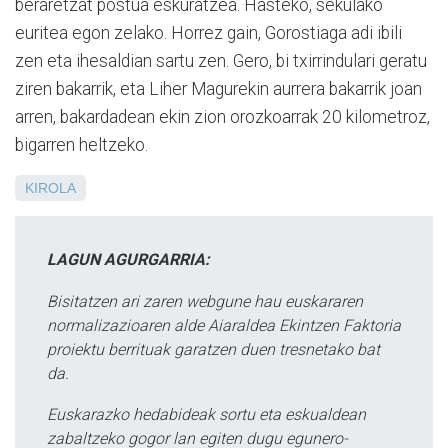
beraretzat postua eskuratzea. Hasteko, sekulako
euritea egon zelako. Horrez gain, Gorostiaga adi ibili
zen eta ihesaldian sartu zen. Gero, bi txirrindulari geratu
ziren bakarrik, eta Liher Magurekin aurrera bakarrik joan
arren, bakardadean ekin zion orozkoarrak 20 kilometroz,
bigarren heltzeko.
KIROLA
LAGUN AGURGARRIA:
Bisitatzen ari zaren webgune hau euskararen
normalizazioaren alde Aiaraldea Ekintzen Faktoria
proiektu berrituak garatzen duen tresnetako bat
da.
Euskarazko hedabideak sortu eta eskualdean
zabaltzeko gogor lan egiten dugu egunero-