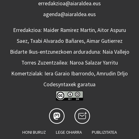
erredakzioa@aiaraldea.eus
agenda@aiaraldea.eus
Erredakzioa: Maider Ramirez Martin, Aitor Aspuru
Saez, Txabi Alvarado Bañares, Aimar Gutierrez
Bidarte Ikus-entzunezkoen arduraduna: Naia Vallejo
Torres Zuzentzailea: Naroa Salazar Yarritu
Komertzialak: Iera Garaio Ibarrondo, Amrudin Drljo
Codesyntaxek garatua
HONI BURUZ
LEGE OHARRA
PUBLIZITATEA