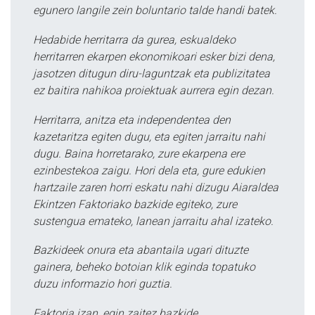
egunero langile zein boluntario talde handi batek.
Hedabide herritarra da gurea, eskualdeko
herritarren ekarpen ekonomikoari esker bizi dena,
jasotzen ditugun diru-laguntzak eta publizitatea
ez baitira nahikoa proiektuak aurrera egin dezan.
Herritarra, anitza eta independentea den
kazetaritza egiten dugu, eta egiten jarraitu nahi
dugu. Baina horretarako, zure ekarpena ere
ezinbestekoa zaigu. Hori dela eta, gure edukien
hartzaile zaren horri eskatu nahi dizugu Aiaraldea
Ekintzen Faktoriako bazkide egiteko, zure
sustengua emateko, lanean jarraitu ahal izateko.
Bazkideek onura eta abantaila ugari dituzte
gainera, beheko botoian klik eginda topatuko
duzu informazio hori guztia.
Faktoria izan, egin zaitez bazkide.