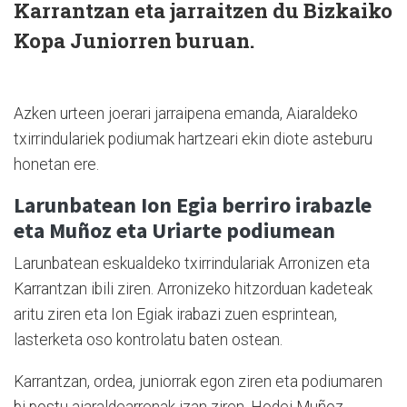
Karrantzan eta jarraitzen du Bizkaiko
Kopa Juniorren buruan.
Azken urteen joerari jarraipena emanda, Aiaraldeko
txirrindulariek podiumak hartzeari ekin diote asteburu
honetan ere.
Larunbatean Ion Egia berriro irabazle
eta Muñoz eta Uriarte podiumean
Larunbatean eskualdeko txirrindulariak Arronizen eta
Karrantzan ibili ziren. Arronizeko hitzorduan kadeteak
aritu ziren eta Ion Egiak irabazi zuen esprintean,
lasterketa oso kontrolatu baten ostean.
Karrantzan, ordea, juniorrak egon ziren eta podiumaren
bi postu aiaraldearrenak izan ziren. Hodei Muñoz