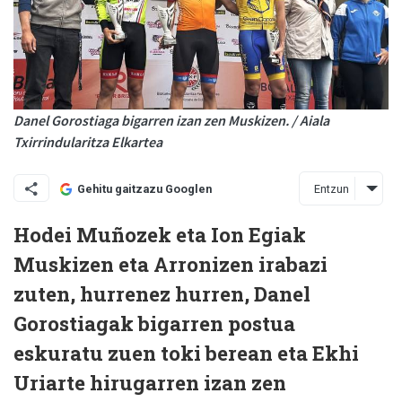
Danel Gorostiaga bigarren izan zen Muskizen. / Aiala
Txirrindularitza Elkartea
Entzun
Gehitu gaitzazu Googlen
Hodei Muñozek eta Ion Egiak
Muskizen eta Arronizen irabazi
zuten, hurrenez hurren, Danel
Gorostiagak bigarren postua
eskuratu zuen toki berean eta Ekhi
Uriarte hirugarren izan zen