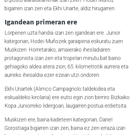
bigarren izan zen eta Ekhi Uriarte, aldiz hirugarren.
Igandean primeran ere
Lorpenen uzta handia izan zen igandean ere. Junior
kategorian, Hodei Muñozek garaipena eskuratu zuen
Muskizen. Horretarako, amaierako ihesladiaren
protagonista izan zen eta tropelari minutu bat baino
gehiagoko aldea atera zion, 65. kilometrotik aurrera eta
aurreko ihesaldia ezer ezean utzi ondoren.
Ekhi Uriartek (Alimco Campagnolo taldekidea eta
eskualdeko kirolaria) ere eutsi egin zion berriro Bizkaiko
Kopa Juniorreko lidergoari, laugarren postua erdietsita.
Muskizen ere, baina kadeteen kategorian, Danel
Gorostiaga bigarren izan zen, baina ez zen erraza izan