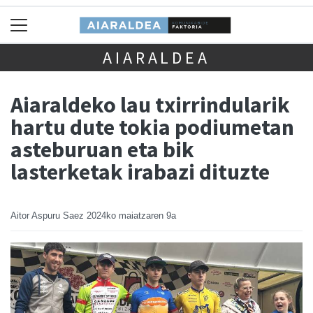
AIARALDEA
Aiaraldeko lau txirrindularik
hartu dute tokia podiumetan
asteburuan eta bik
lasterketak irabazi dituzte
Aitor Aspuru Saez
2024ko maiatzaren 9a