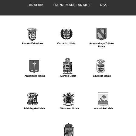
ARAUAK
HARREMANETARAKO
RSS