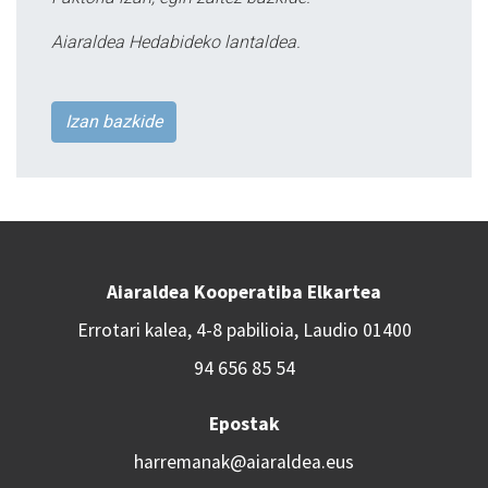
Aiaraldea Hedabideko lantaldea.
Izan bazkide
Aiaraldea Kooperatiba Elkartea
Errotari kalea, 4-8 pabilioia, Laudio 01400
94 656 85 54
Epostak
harremanak@aiaraldea.eus