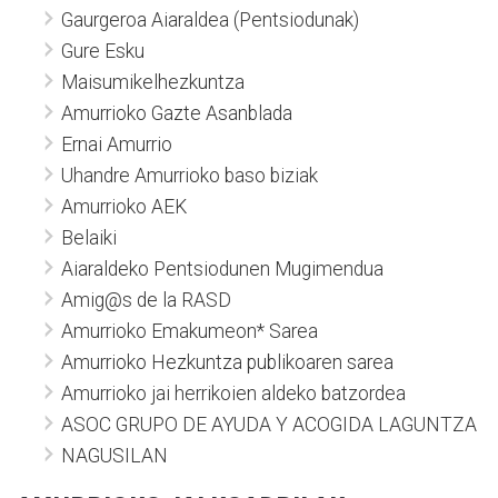
Gaurgeroa Aiaraldea (Pentsiodunak)
Gure Esku
Maisumikelhezkuntza
Amurrioko Gazte Asanblada
Ernai Amurrio
Uhandre Amurrioko baso biziak
Amurrioko AEK
Belaiki
Aiaraldeko Pentsiodunen Mugimendua
Amig@s de la RASD
Amurrioko Emakumeon* Sarea
Amurrioko Hezkuntza publikoaren sarea
Amurrioko jai herrikoien aldeko batzordea
ASOC GRUPO DE AYUDA Y ACOGIDA LAGUNTZA
NAGUSILAN