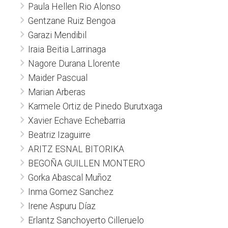
Paula Hellen Rio Alonso
Gentzane Ruiz Bengoa
Garazi Mendibil
Iraia Beitia Larrinaga
Nagore Durana Llorente
Maider Pascual
Marian Arberas
Karmele Ortiz de Pinedo Burutxaga
Xavier Echave Echebarria
Beatriz Izaguirre
ARITZ ESNAL BITORIKA
BEGOÑA GUILLEN MONTERO
Gorka Abascal Muñoz
Inma Gomez Sanchez
Irene Aspuru Díaz
Erlantz Sanchoyerto Cilleruelo