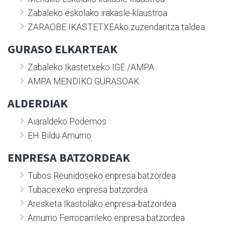
Zabaleko eskolako irakasle-klaustroa
ZARAOBE IKASTETXEAko zuzendaritza taldea
GURASO ELKARTEAK
Zabaleko Ikastetxeko IGE /AMPA
AMPA MENDIKO GURASOAK
ALDERDIAK
Aiaraldeko Podemos
EH Bildu Amurrio
ENPRESA BATZORDEAK
Tubos Reunidoseko enpresa batzordea
Tubacexeko enpresa batzordea
Aresketa Ikastolako enpresa-batzordea
Amurrio Ferrocarrileko enpresa batzordea