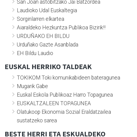
San Joan astobitzako Jai Batzordea
Laudioko Udal Euskaltegia
Sorginlarren elkartea
Aiaraldeko Hezkuntza Publikoa Bizirik!!
URDUÑAKO EH BILDU
Urduñako Gazte Asanblada
EH Bildu Laudio
EUSKAL HERRIKO TALDEAK
TOKIKOM Toki komunikabideen bateragunea
Mugarik Gabe
Euskal Eskola Publikoaz Harro Topagunea
EUSKALTZALEEN TOPAGUNEA
Olatukoop Ekonomia Sozial Eraldatzailea
sustatzeko sarea
BESTE HERRI ETA ESKUALDEKO