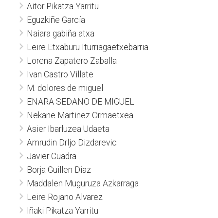
Aitor Pikatza Yarritu
Eguzkiñe García
Naiara gabiña atxa
Leire Etxaburu Iturriagaetxebarria
Lorena Zapatero Zaballa
Ivan Castro Villate
M. dolores de miguel
ENARA SEDANO DE MIGUEL
Nekane Martinez Ormaetxea
Asier Ibarluzea Udaeta
Amrudin Drljo Dizdarevic
Javier Cuadra
Borja Guillen Diaz
Maddalen Muguruza Azkarraga
Leire Rojano Alvarez
Iñaki Pikatza Yarritu