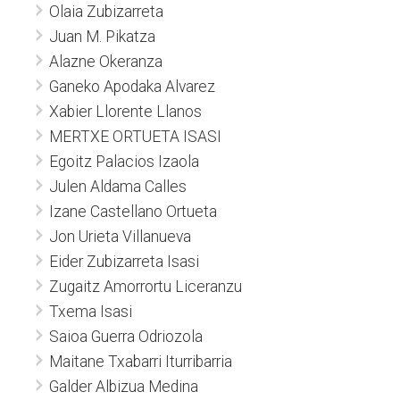
Olaia Zubizarreta
Juan M. Pikatza
Alazne Okeranza
Ganeko Apodaka Alvarez
Xabier Llorente Llanos
MERTXE ORTUETA ISASI
Egoitz Palacios Izaola
Julen Aldama Calles
Izane Castellano Ortueta
Jon Urieta Villanueva
Eider Zubizarreta Isasi
Zugaitz Amorrortu Liceranzu
Txema Isasi
Saioa Guerra Odriozola
Maitane Txabarri Iturribarria
Galder Albizua Medina