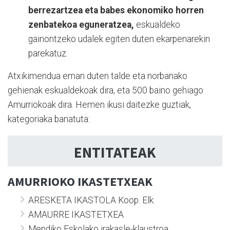
berrezartzea eta babes ekonomiko horren
zenbatekoa eguneratzea,
eskualdeko
gainontzeko udalek egiten duten ekarpenarekin
parekatuz.
Atxikimendua eman duten talde eta norbanako
gehienak eskualdekoak dira, eta 500 baino gehiago
Amurriokoak dira. Hemen ikusi daitezke guztiak,
kategoriaka banatuta:
ENTITATEAK
AMURRIOKO IKASTETXEAK
ARESKETA IKASTOLA Koop. Elk.
AMAURRE IKASTETXEA
Mendiko Eskolako irakasle-klaustroa