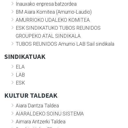
Inauxako enpresa batzordea
BM Aiara Komitea (Amurrio-Laudio)
AMURRIOKO UDALEKO KOMITEA
ESK SINDIKATUKO TUBOS REUNIDOS
GROUPEKO ATAL SINDIKALA
TUBOS REUNIDOS Amurrio LAB Sail sindikala
SINDIKATUAK
ELA
LAB
ESK
KULTUR TALDEAK
Aiara Dantza Taldea
AIARALDEKO SOINU SISTEMA
Aimara Antzerki Taldea