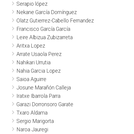
Serapio lópez
Nekane García Domínguez
Olatz Gutierrez-Cabello Fernandez
Francisco García García
Leire Albizua Zubizarreta
Aritxa Lopez
Arrate Usaola Perez
Nahikari Urrutia
Nahia Garcia Lopez
Saioa Aguirre
Josune Marañón Calleja
Iratxe Ibarrola Parra
Garazi Dorronsoro Garate
Txaro Aldama
Sergio Marigorta
Naroa Jauregi