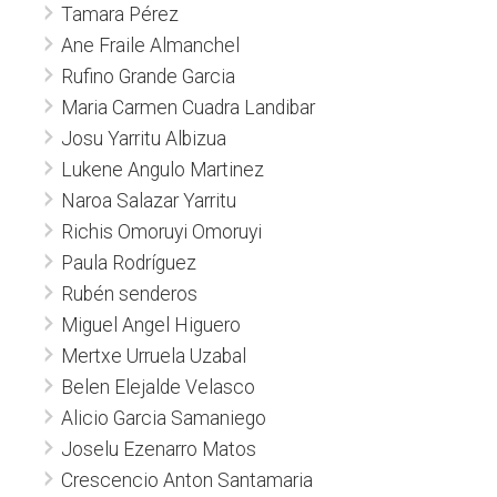
Tamara Pérez
Ane Fraile Almanchel
Rufino Grande Garcia
Maria Carmen Cuadra Landibar
Josu Yarritu Albizua
Lukene Angulo Martinez
Naroa Salazar Yarritu
Richis Omoruyi Omoruyi
Paula Rodríguez
Rubén senderos
Miguel Angel Higuero
Mertxe Urruela Uzabal
Belen Elejalde Velasco
Alicio Garcia Samaniego
Joselu Ezenarro Matos
Crescencio Anton Santamaria