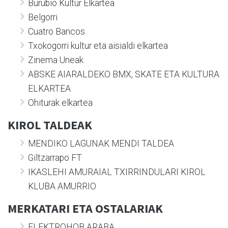
Burubio Kultur Elkartea
Belgorri
Cuatro Bancos
Txokogorri kultur eta aisialdi elkartea
Zinema Uneak
ABSKE AIARALDEKO BMX, SKATE ETA KULTURA
ELKARTEA
Ohiturak elkartea
KIROL TALDEAK
MENDIKO LAGUNAK MENDI TALDEA
Giltzarrapo FT
IKASLEHI AMURAIAL TXIRRINDULARI KIROL
KLUBA AMURRIO
MERKATARI ETA OSTALARIAK
ELEKTROHOB ARABA