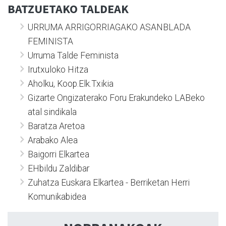
BATZUETAKO TALDEAK
URRUMA ARRIGORRIAGAKO ASANBLADA
FEMINISTA
Urruma Talde Feminista
Irutxuloko Hitza
Aholku, Koop.Elk.Txikia
Gizarte Ongizaterako Foru Erakundeko LABeko
atal sindikala
Baratza Aretoa
Arabako Alea
Baigorri Elkartea
EHbildu Zaldibar
Zuhatza Euskara Elkartea - Berriketan Herri
Komunikabidea