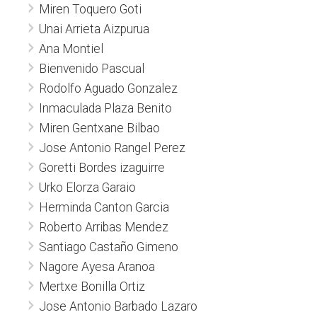
Miren Toquero Goti
Unai Arrieta Aizpurua
Ana Montiel
Bienvenido Pascual
Rodolfo Aguado Gonzalez
Inmaculada Plaza Benito
Miren Gentxane Bilbao
Jose Antonio Rangel Perez
Goretti Bordes izaguirre
Urko Elorza Garaio
Herminda Canton Garcia
Roberto Arribas Mendez
Santiago Castaño Gimeno
Nagore Ayesa Aranoa
Mertxe Bonilla Ortiz
Jose Antonio Barbado Lazaro