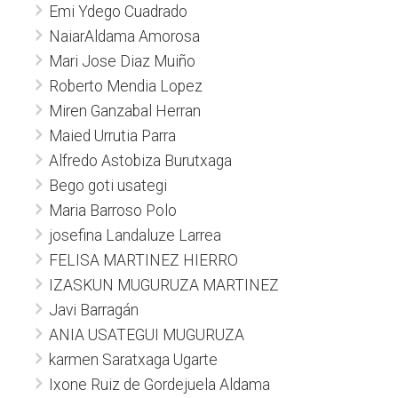
Emi Ydego Cuadrado
NaiarAldama Amorosa
Mari Jose Diaz Muiño
Roberto Mendia Lopez
Miren Ganzabal Herran
Maied Urrutia Parra
Alfredo Astobiza Burutxaga
Bego goti usategi
Maria Barroso Polo
josefina Landaluze Larrea
FELISA MARTINEZ HIERRO
IZASKUN MUGURUZA MARTINEZ
Javi Barragán
ANIA USATEGUI MUGURUZA
karmen Saratxaga Ugarte
Ixone Ruiz de Gordejuela Aldama