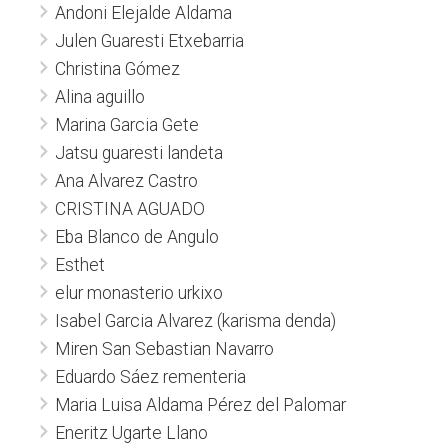
Andoni Elejalde Aldama
Julen Guaresti Etxebarria
Christina Gómez
Alina aguillo
Marina Garcia Gete
Jatsu guaresti landeta
Ana Alvarez Castro
CRISTINA AGUADO
Eba Blanco de Angulo
Esthet
elur monasterio urkixo
Isabel Garcia Alvarez (karisma denda)
Miren San Sebastian Navarro
Eduardo Sáez rementeria
Maria Luisa Aldama Pérez del Palomar
Eneritz Ugarte Llano