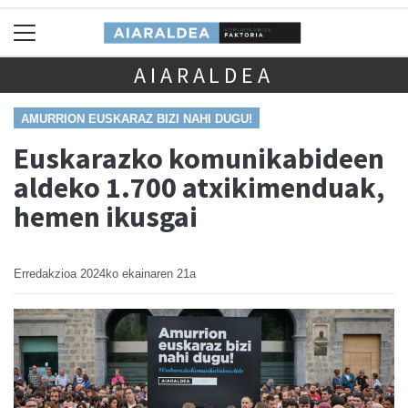
AIARALDEA
AMURRION EUSKARAZ BIZI NAHI DUGU!
Euskarazko komunikabideen
aldeko 1.700 atxikimenduak,
hemen ikusgai
Erredakzioa
2024ko ekainaren 21a