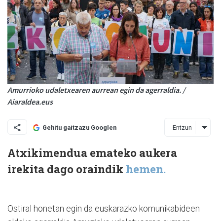
Amurrioko udaletxearen aurrean egin da agerraldia. /
Aiaraldea.eus
Entzun
Gehitu gaitzazu Googlen
Atxikimendua emateko aukera
irekita dago oraindik
hemen.
Ostiral honetan egin da euskarazko komunikabideen