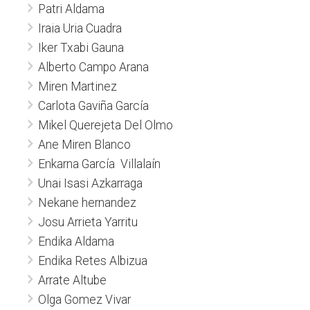
Patri Aldama
Iraia Uria Cuadra
Iker Txabi Gauna
Alberto Campo Arana
Miren Martinez
Carlota Gaviña García
Mikel Querejeta Del Olmo
Ane Miren Blanco
Enkarna García Villalaín
Unai Isasi Azkarraga
Nekane hernandez
Josu Arrieta Yarritu
Endika Aldama
Endika Retes Albizua
Arrate Altube
Olga Gomez Vivar