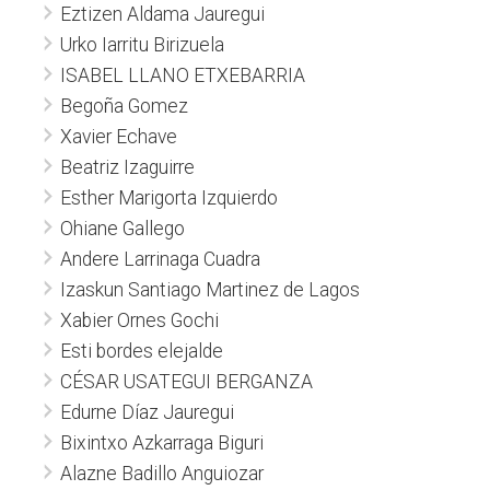
Eztizen Aldama Jauregui
Urko Iarritu Birizuela
ISABEL LLANO ETXEBARRIA
Begoña Gomez
Xavier Echave
Beatriz Izaguirre
Esther Marigorta Izquierdo
Ohiane Gallego
Andere Larrinaga Cuadra
Izaskun Santiago Martinez de Lagos
Xabier Ornes Gochi
Esti bordes elejalde
CÉSAR USATEGUI BERGANZA
Edurne Díaz Jauregui
Bixintxo Azkarraga Biguri
Alazne Badillo Anguiozar