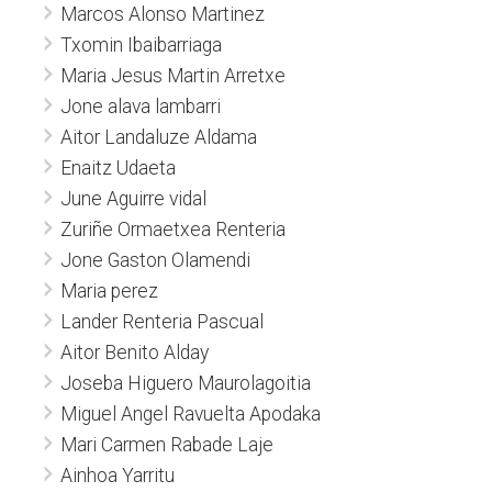
Marcos Alonso Martinez
Txomin Ibaibarriaga
Maria Jesus Martin Arretxe
Jone alava lambarri
Aitor Landaluze Aldama
Enaitz Udaeta
June Aguirre vidal
Zuriñe Ormaetxea Renteria
Jone Gaston Olamendi
Maria perez
Lander Renteria Pascual
Aitor Benito Alday
Joseba Higuero Maurolagoitia
Miguel Angel Ravuelta Apodaka
Mari Carmen Rabade Laje
Ainhoa Yarritu