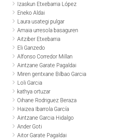
Izaskun Etxebarria López
Eneko Aldai
Laura usategi pulgar
Amaia urresola basaguren
Aitziber Etxebarria
Eli Ganzedo
Alfonso Corredor Millan
Aintzane Garate Pagaldai
Miren gentxane Bilbao Garcia
Loli Garcia
kathya ortuzar
Oihane Rodriguez Beraza
Haizea Ibarrola García
Aintzane Garcia Hidalgo
Ander Goti
Aitor Garate Pagaldai