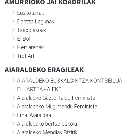
AMURRIOKO JAI KOADRILAK
Euskotarrak
Dantza Lagunak
Txabolakoak
El Boli
Herriarenak
Trot Art
AIARALDEKO ERAGILEAK
AIARALDEKO EUSKALGINTZA KONTSEILUA
ELKARTEA - AIEKE
Aiaraldeko Gazte Talde Feminista
Aiaraldeako Mugimendu Feminista
Ernai Aiaraldea
Aiaraldeako bertso eskola
Aiaraldeko Mendiak Bizirik