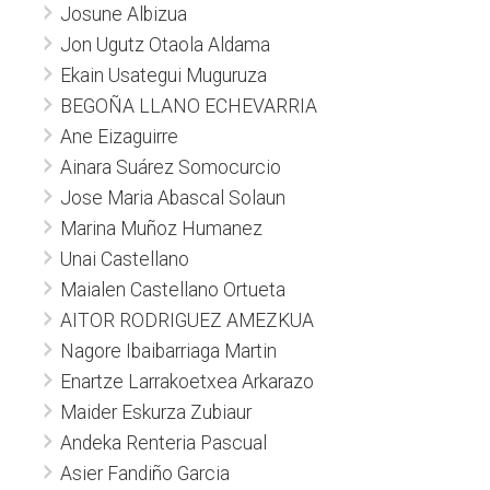
Josune Albizua
Jon Ugutz Otaola Aldama
Ekain Usategui Muguruza
BEGOÑA LLANO ECHEVARRIA
Ane Eizaguirre
Ainara Suárez Somocurcio
Jose Maria Abascal Solaun
Marina Muñoz Humanez
Unai Castellano
Maialen Castellano Ortueta
AITOR RODRIGUEZ AMEZKUA
Nagore Ibaibarriaga Martin
Enartze Larrakoetxea Arkarazo
Maider Eskurza Zubiaur
Andeka Renteria Pascual
Asier Fandiño Garcia