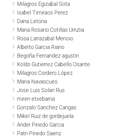
Milagros Egizabal Sota
Isabel Timiraos Perez
Dana Letona
Maria Rosario Cotillas Urrutia
Rosa Larrazabal Menoio
Alberto Garcia Riano
Begoña Fernandez agustin
Koldo Gutierrez Cabello Osante
Milagros Cordero López
Maria Navascues
Jose Luis Solan Rus
miren etxebarria
Gonzalo Sanchez Cangas
Mikel Ruiz de gordejuela
Ander Pinedo Garcia
Patri Pinedo Saenz