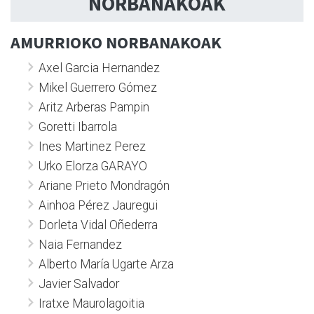
NORBANAKOAK
AMURRIOKO NORBANAKOAK
Axel Garcia Hernandez
Mikel Guerrero Gómez
Aritz Arberas Pampin
Goretti Ibarrola
Ines Martinez Perez
Urko Elorza GARAYO
Ariane Prieto Mondragón
Ainhoa Pérez Jauregui
Dorleta Vidal Oñederra
Naia Fernandez
Alberto María Ugarte Arza
Javier Salvador
Iratxe Maurolagoitia