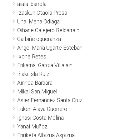
aiala ibarrola
Izaskun Otaola Presa
Unai Mena Odiaga
Oihane Calejero Beldarrain
Garbiñe oqueranza
Angel María Ugarte Esteban
Ixone Retes
Enkarna García Villalain
Iñaki Isla Ruiz
Ainhoa Barbara
Mikal San Miguel
Asier Fernandez Santa Cruz
Luken Alava Guerrero
Ignasi Costa Molina
Yanai Muñoz
Enriketa Albizua Aspizua