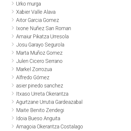
Urko murga
Xabier Valle Alava
Aitor Garcia Gomez
Ixone Nuñez San Roman
Amaiur Pikatza Urresola
Josu Garayo Segurola
Marta Muñoz Gomez
Julen Cicero Serrano
Markel Zorrozua
Alfredo Gómez
asier pinedo sanchez
Itxaso Urreta Okerantza
Agurtzane Urrutia Gardeazabal
Maite Benito Zendegi
Idoia Bueso Anguita
Amagoia Okerantza Costalago