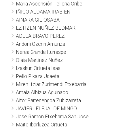
Maria Ascensión Telleria Oribe
IÑIGO ALDAMA IRABIEN
AINARA GIL OSABA
EZTIZEN NUÑEZ BEDMAR
ADELA BRAVO PEREZ
Andoni Ozerin Amuriza
Nerea Grande Iturraspe
Olaia Martinez Nuñez
Izaskun Ortueta Isasi
Pello Pikaza Udaeta
Miren Itziar Zurimendi Etxebarria
Amaia Albizua Aguinaco
Aitor Barrenengoa Zubizarreta
JAVIER ELEJALDE MINGO
Jose Ramon Etxebarria San Jose
Maite Ibarluzea Ortueta