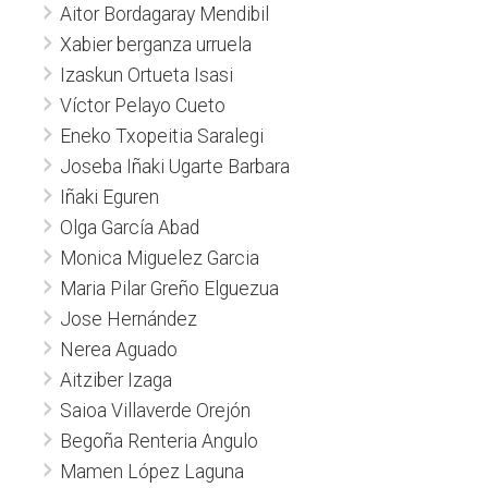
Aitor Bordagaray Mendibil
Xabier berganza urruela
Izaskun Ortueta Isasi
Víctor Pelayo Cueto
Eneko Txopeitia Saralegi
Joseba Iñaki Ugarte Barbara
Iñaki Eguren
Olga García Abad
Monica Miguelez Garcia
Maria Pilar Greño Elguezua
Jose Hernández
Nerea Aguado
Aitziber Izaga
Saioa Villaverde Orejón
Begoña Renteria Angulo
Mamen López Laguna