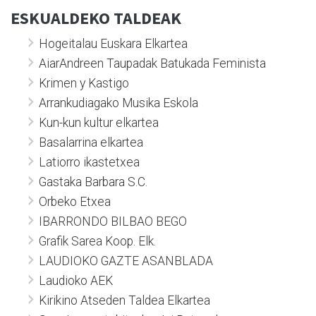
ESKUALDEKO TALDEAK
Hogeitalau Euskara Elkartea
AiarAndreen Taupadak Batukada Feminista
Krimen y Kastigo
Arrankudiagako Musika Eskola
Kun-kun kultur elkartea
Basalarrina elkartea
Latiorro ikastetxea
Gastaka Barbara S.C.
Orbeko Etxea
IBARRONDO BILBAO BEGO
Grafik Sarea Koop. Elk.
LAUDIOKO GAZTE ASANBLADA
Laudioko AEK
Kirikino Atseden Taldea Elkartea