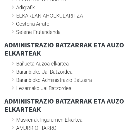
Adigrafik
ELKARLAN AHOLKULARITZA
Gestoria Arrate
Selene Frutandenda
ADMINISTRAZIO BATZARRAK ETA AUZO
ELKARTEAK
Bañueta Auzoa elkartea
Baranbioko Jai Batzordea
Baranbioko Administrazio Batzarra
Lezamako Jai Batzordea
ADMINISTRAZIO BATZARRAK ETA AUZO
ELKARTEAK
Muskerrak Ingurumen Elkartea
AMURRIO HARRO