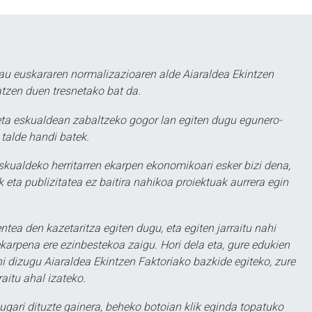
au euskararen normalizazioaren alde Aiaraldea Ekintzen
atzen duen tresnetako bat da.
ta eskualdean zabaltzeko gogor lan egiten dugu egunero-
 talde handi batek.
eskualdeko herritarren ekarpen ekonomikoari esker bizi dena,
 eta publizitatea ez baitira nahikoa proiektuak aurrera egin
ntea den kazetaritza egiten dugu, eta egiten jarraitu nahi
karpena ere ezinbestekoa zaigu. Hori dela eta, gure edukien
hi dizugu Aiaraldea Ekintzen Faktoriako bazkide egiteko, zure
aitu ahal izateko.
ugari dituzte gainera, beheko botoian klik eginda topatuko