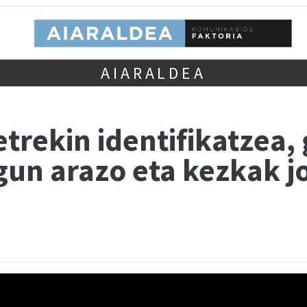
AIARALDEA
etrekin identifikatzea,
gun arazo eta kezkak j