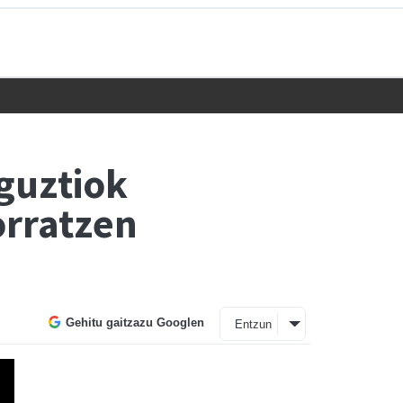
 guztiok
orratzen
Gehitu gaitzazu Googlen
Entzun