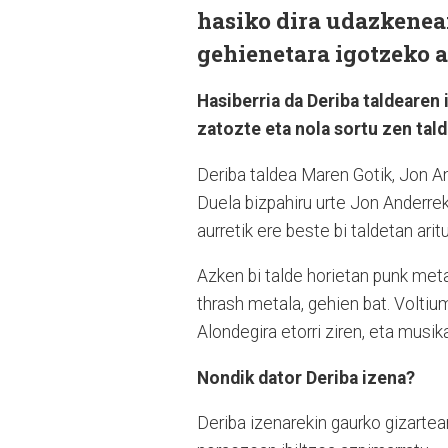
hasiko dira udazkenean
gehienetara igotzeko 
Hasiberria da Deriba taldearen 
zatozte eta nola sortu zen tal
Deriba taldea Maren Gotik, Jon An
Duela bizpahiru urte Jon Anderrek
aurretik ere beste bi taldetan arit
Azken bi talde horietan punk met
thrash metala, gehien bat. Volti
Alondegira etorri ziren, eta musik
Nondik dator Deriba izena?
Deriba izenarekin gaurko gizartea