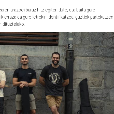
aren arazoei buruz hitz egiten dute, eta baita gure
k erraza da gure letrekin identifikatzea, guztiok partekatzen
n dituztelako.