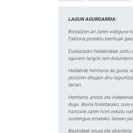
LAGUN AGURGARRIA:
Bisitatzen ari zaren webgune h
Faktoria proiektu berrituak gar
Euskarazko hedabideak sortu e
egunero langile zein boluntario
Hedabide herritarra da gurea, 
jasotzen ditugun diru-laguntzak
dezan.
Herritarra, anitza eta independe
dugu. Baina horretarako, zure e
hartzaile zaren horri eskatu na
sustengua emateko, lanean jarr
Bazkideek onura eta abantaila 