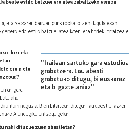
la beste estilo batzuei ere atea zabaltzeko asmoa
gula, eta rockaren barruan punk rocka jotzen dugula esan
 genero edo estilo batzuei atea ixten, eta horiek jorratzea e
tuko duzuela
etan.
"Irailean sartuko gara estudio
ete orain eta
grabatzera. Lau abesti
rozesua?
grabatuko ditugu, bi euskaraz
eta bi gaztelaniaz".
n ari gara.
abatu ahal
diru-iturri nagusia. Bien bitartean ditugun lau abestiei azken
duñako Alondegiko entsegu gelan.
atu nahi dituzue zuen abestietan?