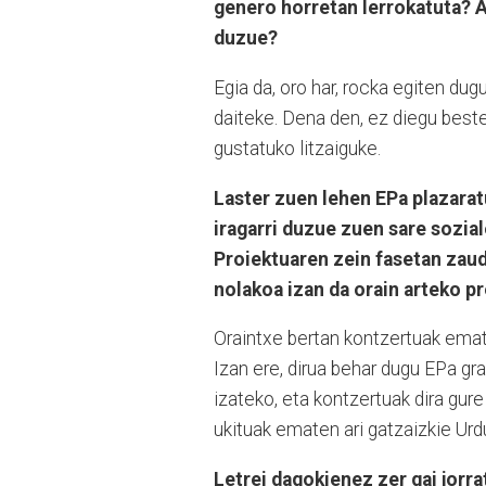
genero horretan lerrokatuta? A
duzue?
Egia da, oro har, rocka egiten du
daiteke. Dena den, ez diegu beste
gustatuko litzaiguke.
Laster zuen lehen EPa plazara
iragarri duzue zuen sare sozial
Proiektuaren zein fasetan zaud
nolakoa izan da orain arteko p
Oraintxe bertan kontzertuak emate
Izan ere, dirua behar dugu EPa gr
izateko, eta kontzertuak dira gure 
ukituak ematen ari gatzaizkie Ur
Letrei dagokienez zer gai jorr