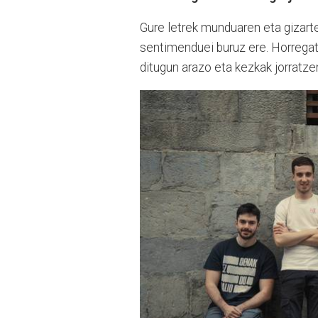
Gure letrek munduaren eta gizarte
sentimenduei buruz ere. Horregati
ditugun arazo eta kezkak jorratze