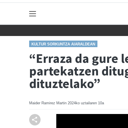
KULTUR SORKUNTZA AIARALDEAN
“Erraza da gure l
partekatzen ditu
dituztelako”
Maider Ramirez Martin
2024ko uztailaren 10a