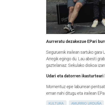
Aurreratu dezakezue EPari bur
Seguruenik irailean sartuko gara 
Arregik egingo du. Lau abesti grab
gaztelaniaz. Sekulako diskoa izan
Udari eta datorren ikasturtear
Momentuz epe laburrean pentsatze
eman nahi ditugu eta irailean EPa 
KULTURA
AMURRIO
URDUÑA