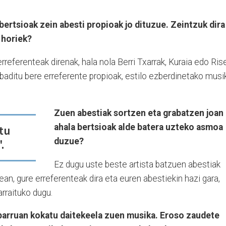
bertsioak zein abesti propioak jo dituzue. Zeintzuk dira
 horiek?
rreferenteak direnak, hala nola Berri Txarrak, Kuraia edo Ris
 baditu bere erreferente propioak, estilo ezberdinetako musi
Zuen abestiak sortzen eta grabatzen joan
ahala bertsioak alde batera uzteko asmoa
tu
duzue?
.
Ez dugu uste beste artista batzuen abestiak
nean, gure erreferenteak dira eta euren abestiekin hazi gara,
jarraituko dugu.
barruan kokatu daitekeela zuen musika. Eroso zaudete