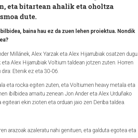
, eta bitartean ahalik eta oholtza
asmoa dute.
ibilbidea, baina hau ez da zuen lehen proiektua. Nondik
dea?
der Millánek, Alex Yarzak eta Alex Hijarrubiak osatzen dugu
 eta Alex Hijarrubiak Voltium taldean jotzen zuten. Horren
u dira: Etenik ez eta 30-06.
ala eta rocka egiten zuten, eta Voltiumen heavy metala eta
umen ibilbidea amaitu zenean Jon Ander eta Alex Urduñako
a egiteari ekin zioten eta orduan jaio zen Deriba taldea.
ren arazoak azaleratu nahi genituen, eta galduta egotea eta