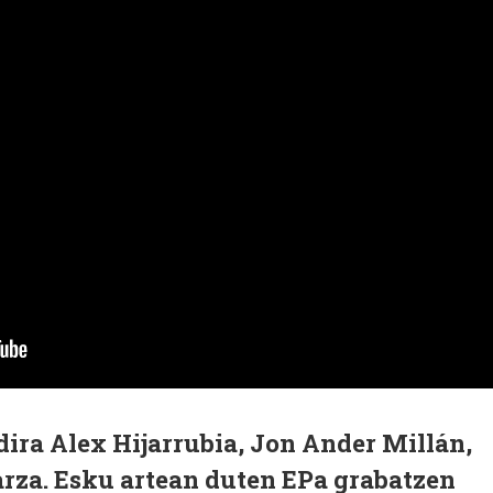
dira Alex
Hijarrubia
, Jon Ander
Mill
á
n
,
rza
.
Esku artean duten
EPa
grabatzen