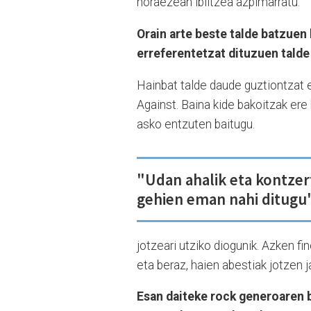
noraezean ibiltzea azpimarratu.
Orain arte beste talde batzuen 
erreferentetzat dituzuen talde
Hainbat talde daude guztiontzat e
Against. Baina kide bakoitzak ere
asko entzuten baitugu.
"Udan ahalik eta kontzer
gehien eman nahi ditugu"
jotzeari utziko diogunik. Azken fi
eta beraz, haien abestiak jotzen 
Esan daiteke rock generoaren 