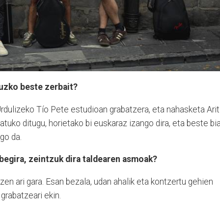
uzko beste zerbait?
Urdulizeko Tío Pete estudioan grabatzera, eta nahasketa Ari
atuko ditugu, horietako bi euskaraz izango dira, eta beste bi
go da.
i begira, zeintzuk dira taldearen asmoak?
n ari gara. Esan bezala, udan ahalik eta kontzertu gehien
grabatzeari ekin.