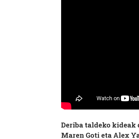
Deriba taldeko kideak 
Maren Goti eta Alex
Ya