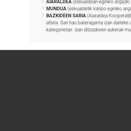
AIARALDEA
(eskualdean eginiko argazki 
MUNDUA
(eskualdetik kanpo eginiko arg
BAZKIDEEN SARIA
(Aiaraldea Kooperatib
afaria. Sari hau bateragarria izan daiteke
kategorietan izan ditzazkeen aukerak m