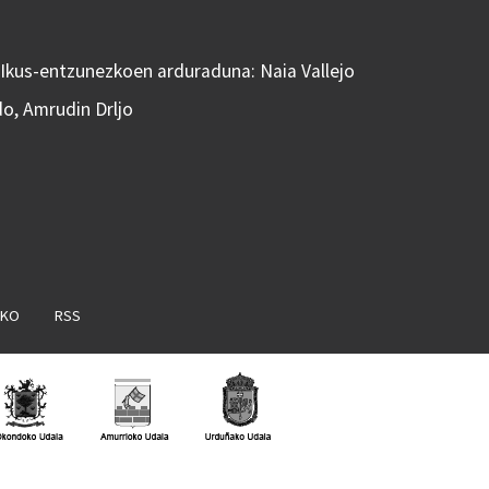
 Ikus-entzunezkoen arduraduna: Naia Vallejo
do, Amrudin Drljo
AKO
RSS