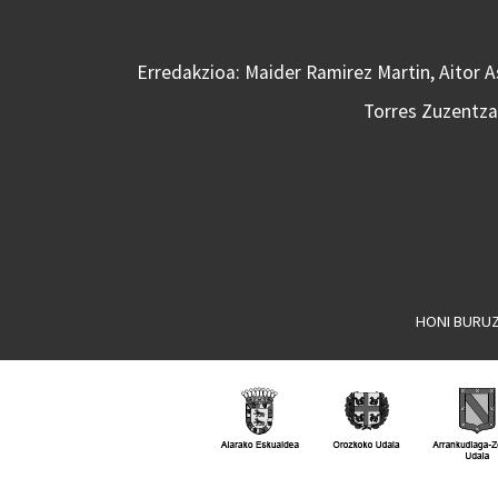
Erredakzioa: Maider Ramirez Martin, Aitor 
Torres Zuzentzai
HONI BURU