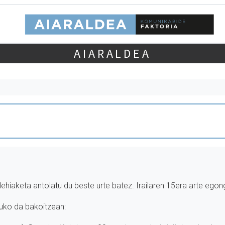
AIARALDEA
iaketa antolatu du beste urte batez. Irailaren 15era arte egon
tuko da bakoitzean: