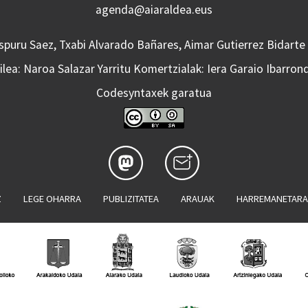
agenda@aiaraldea.eus
Aspuru Saez, Txabi Alvarado Bañares, Aimar Gutierrez Bidarte
lea: Naroa Salazar Yarritu Komertzialak: Iera Garaio Ibarron
Codesyntaxek garatua
Z
LEGE OHARRA
PUBLIZITATEA
ARAUAK
HARREMANETAR