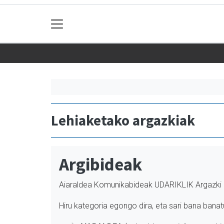
Lehiaketako argazkiak
Argibideak
Aiaraldea Komunikabideak UDARIKLIK Argazki leh
Hiru kategoria egongo dira, eta sari bana bana