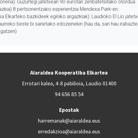
onena): Guzurtegi jatetxean 90 eurotan zenbatetsitako otordua
azkia) 8 pertsonentzako esperientzia Mendexa Park-en.
a Elkarteko bazkideek eginiko argazkiak): Laudioko El Lío jate
 aurreko beste bi sarietako edozeinekin (hau da, sari hau irabazte
ugatzen)
Aiaraldea Kooperatiba Elkartea
Errotari kalea, 4-8 pabilioia, Laudio 01400
94 656 85 54
Epostak
harremanak@aiaraldea.eus
erredakzioa@aiaraldea.eus