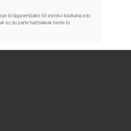
txean bi lagunentzako 60 euroko bazkaria edo
ak ez du parte hartzaileak beste bi