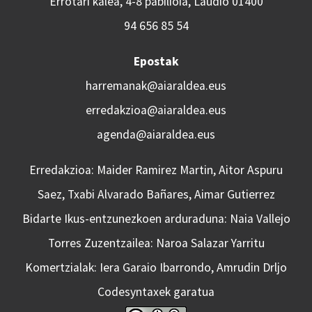
Errotari kalea, 4-8 pabilioia, Laudio 01400
94 656 85 54
Epostak
harremanak@aiaraldea.eus
erredakzioa@aiaraldea.eus
agenda@aiaraldea.eus
Erredakzioa: Maider Ramirez Martin, Aitor Aspuru
Saez, Txabi Alvarado Bañares, Aimar Gutierrez
Bidarte Ikus-entzunezkoen arduraduna: Naia Vallejo
Torres Zuzentzailea: Naroa Salazar Yarritu
Komertzialak: Iera Garaio Ibarrondo, Amrudin Drljo
Codesyntaxek garatua