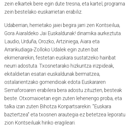
zein elkartek bere egin dute tresna, eta kartel, programa
zein bestelako euskarrietan erabiliz.
Udaberrian, herrietako jaiei begira jarri zen Kontseilua,
Gora Aiaraldeko Jai Euskaldunak! dinamika aurkeztuta.
Laudio, Urduña, Orozko, Artziniega, Aiara eta
Arrankudiaga-Zolloko Udalek egin zuten bat
ekimenarekin, festetan euskara sustatzeko hainbat
neurri adostuta. Txosnetarako hizkuntza irizpideak,
ekitaldietan esatari euskaldunak bermatzea,
ostalarientzako gomendioak edota Euskararen
Semaforoaren erabilera bera adostu zituzten, besteak
beste. Otxomaioetan egin zuten lehenengo proba, eta
talka izan zuten Bihotza Konpartsarekin. "Euskara
baztertzea" eta txosnen arautegia ez betetzea leporatu
zion Kontseiluak hiriko eragileari.