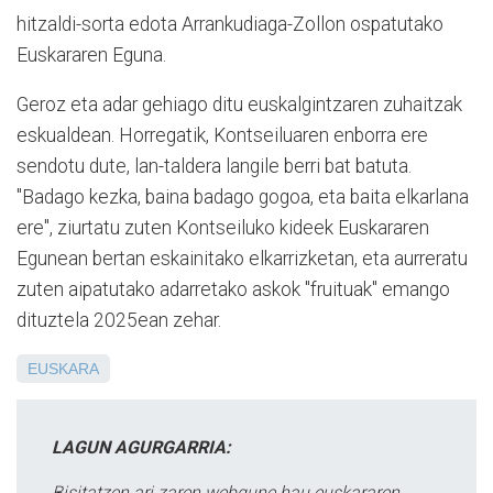
hitzaldi-sorta edota Arrankudiaga-Zollon ospatutako
Euskararen Eguna.
Geroz eta adar gehiago ditu euskalgintzaren zuhaitzak
eskualdean. Horregatik, Kontseiluaren enborra ere
sendotu dute, lan-taldera langile berri bat batuta.
"Badago kezka, baina badago gogoa, eta baita elkarlana
ere", ziurtatu zuten Kontseiluko kideek Euskararen
Egunean bertan eskainitako elkarrizketan, eta aurreratu
zuten aipatutako adarretako askok "fruituak" emango
dituztela 2025ean zehar.
EUSKARA
LAGUN AGURGARRIA:
Bisitatzen ari zaren webgune hau euskararen