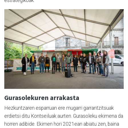
estrategikoak.
Gurasolekuren arrakasta
Hezkuntzaren esparruan ere mugarri garrantzitsuak
erdietsi ditu Kontseiluak aurten. Gurasoleku ekimena da
horren adibide. Ekimen hori 2021ean abiatu zen, baina