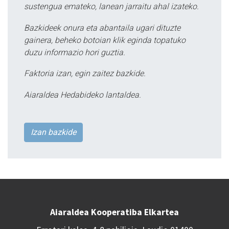
sustengua emateko, lanean jarraitu ahal izateko.
Bazkideek onura eta abantaila ugari dituzte
gainera, beheko botoian klik eginda topatuko
duzu informazio hori guztia.
Faktoria izan, egin zaitez bazkide.
Aiaraldea Hedabideko lantaldea.
Izan bazkide
Aiaraldea Kooperatiba Elkartea