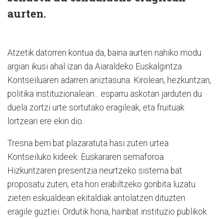
aurten.
Atzetik datorren kontua da, baina aurten nahiko modu
argian ikusi ahal izan da Aiaraldeko Euskalgintza
Kontseiluaren adarren aniztasuna. Kirolean, hezkuntzan,
politika instituzionalean... esparru askotan jarduten du
duela zortzi urte sortutako eragileak, eta fruituak
lortzeari ere ekin dio.
Tresna berri bat plazaratuta hasi zuten urtea
Kontseiluko kideek: Euskararen semaforoa.
Hizkuntzaren presentzia neurtzeko sistema bat
proposatu zuten, eta hori erabiltzeko gonbita luzatu
zieten eskualdean ekitaldiak antolatzen dituzten
eragile guztiei. Ordutik hona, hainbat instituzio publikok