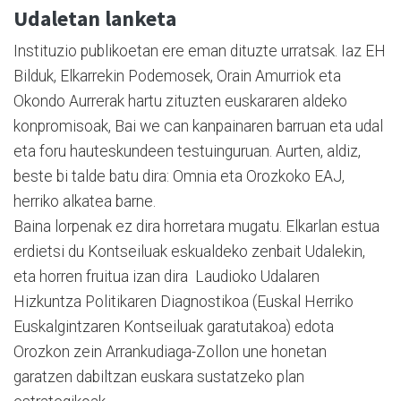
Udaletan lanketa
Instituzio publikoetan ere eman dituzte urratsak. Iaz EH
Bilduk, Elkarrekin Podemosek, Orain Amurriok eta
Okondo Aurrerak hartu zituzten euskararen aldeko
konpromisoak, Bai we can kanpainaren barruan eta udal
eta foru hauteskundeen testuinguruan. Aurten, aldiz,
beste bi talde batu dira: Omnia eta Orozkoko EAJ,
herriko alkatea barne.
Baina lorpenak ez dira horretara mugatu. Elkarlan estua
erdietsi du Kontseiluak eskualdeko zenbait Udalekin,
eta horren fruitua izan dira Laudioko Udalaren
Hizkuntza Politikaren Diagnostikoa (Euskal Herriko
Euskalgintzaren Kontseiluak garatutakoa) edota
Orozkon zein Arrankudiaga-Zollon une honetan
garatzen dabiltzan euskara sustatzeko plan