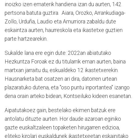
inoizko izen ematerik handiena izan du aurten, 142
pertsona batuta guztira. Aiara, Orozko, Arrankudiaga-
Zollo, Urduña, Laudio eta Amurriora zabaldu dute
eskaintza aurten, haurreskola eta ikastetxe guztien
parte hartzearekin.
Sukalde lana ere egin dute: 2022an abiatutako
Hezkuntza Foroak ez du titularrik eman aurten, baina
martxan jarraitu du, eskualdeko 12 ikastetxerekin.
Hausnarketa bat osatzen ari dira, datorren urtean
plazaratuko dutena, eta "oso puntu inportantea" izango
dena orain arteko bidean, Kontseiluko kideen esanetan.
Aipatutakoez gain, bestelako ekimen batzuk ere
antolatu dituzte aurten. Hor daude azaroan eginiko
gazte euskaltzaleen topaketen hirugarren edizioa,
eliteko kirolari euskaldunek ikastetxeetan eskainitako