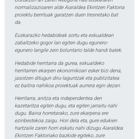
normalizazioaren alde Aiaraldea Ekintzen Faktoria
proiektu berrituak garatzen duen tresnetako bat
da.
Euskarazko hedabideak sortu eta eskualdean
zabaltzeko gogor lan egiten dugu egunero-
egunero langile zein boluntario talde handi batek.
Hedabide herritarra da gurea, eskualdeko
herritarren ekarpen ekonomikoari esker bizi dena,
jasotzen ditugun diru-laguntzak eta publizitatea
ez baitira nahikoa proiektuak aurrera egin dezan.
Herritarra, anitza eta independentea den
kazetaritza egiten dugu, eta egiten jarraitu nahi
dugu. Baina horretarako, zure ekarpena ere
ezinbestekoa zaigu. Hori dela eta, gure edukien
hartzaile zaren horri eskatu nahi dizugu Aiaraldea
Ekintzen Faktoriako bazkide egiteko, zure