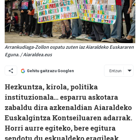
Arrankudiaga-Zollon ospatu zuten iaz Aiaraldeko Euskararen
Eguna. / Aiaraldea.eus
Entzun
Gehitu gaitzazu Googlen
Hezkuntza, kirola, politika
instituzionala... esparru askotara
zabaldu dira azkenaldian Aiaraldeko
Euskalgintza Kontseiluaren adarrak.
Horri aurre egiteko, bere egitura
sendotu du eskualdeko eragileak