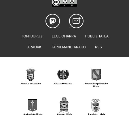
HONI BURUZ
LEGE OHARRA
PUBLIZITATEA
ARAUAK
HARREMANETARAKO
RSS