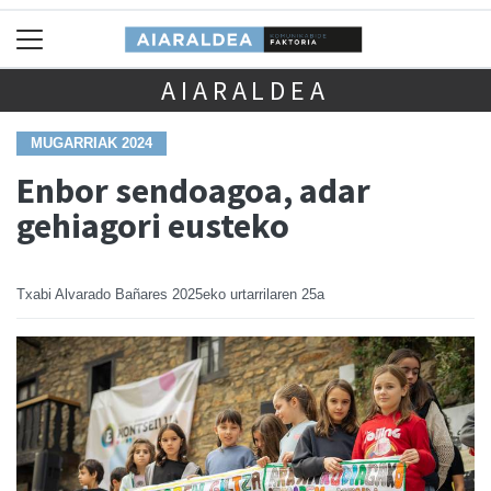
AIARALDEA
MUGARRIAK 2024
Enbor sendoagoa, adar
gehiagori eusteko
Txabi Alvarado Bañares
2025eko urtarrilaren 25a