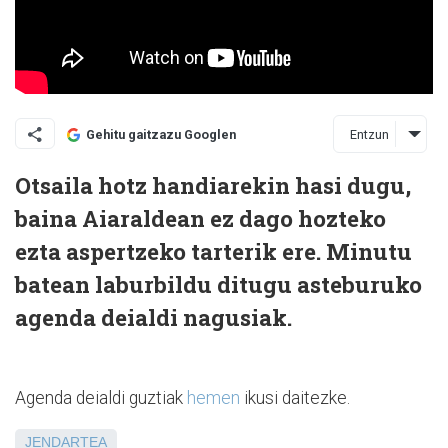
Entzun
Gehitu gaitzazu Googlen
Otsaila hotz handiarekin hasi dugu,
baina Aiaraldean ez dago hozteko
ezta aspertzeko tarterik ere. Minutu
batean laburbildu ditugu asteburuko
agenda deialdi nagusiak.
Agenda deialdi guztiak
hemen
ikusi daitezke.
JENDARTEA