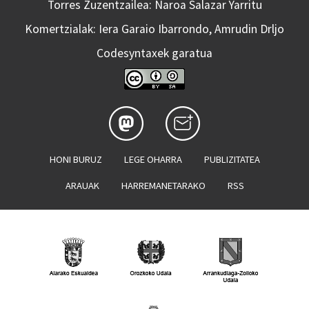
Torres Zuzentzailea: Naroa Salazar Yarritu
Komertzialak: Iera Garaio Ibarrondo, Amrudin Drljo
Codesyntaxek garatua
HONI BURUZ
LEGE OHARRA
PUBLIZITATEA
ARAUAK
HARREMANETARAKO
RSS