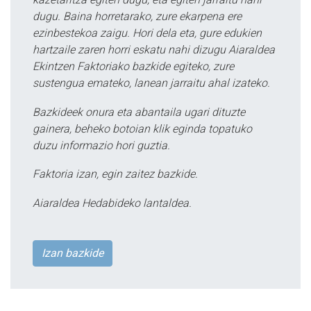
dugu. Baina horretarako, zure ekarpena ere
ezinbestekoa zaigu. Hori dela eta, gure edukien
hartzaile zaren horri eskatu nahi dizugu Aiaraldea
Ekintzen Faktoriako bazkide egiteko, zure
sustengua emateko, lanean jarraitu ahal izateko.
Bazkideek onura eta abantaila ugari dituzte
gainera, beheko botoian klik eginda topatuko
duzu informazio hori guztia.
Faktoria izan, egin zaitez bazkide.
Aiaraldea Hedabideko lantaldea.
Izan bazkide