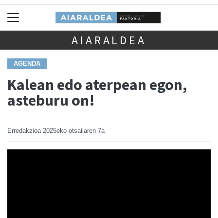
AIARALDEA
AGENDA
Kalean edo aterpean egon,
asteburu on!
Erredakzioa
2025eko otsailaren 7a