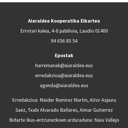
Aiaraldea Kooperatiba Elkartea
Errotari kalea, 4-8 pabilioia, Laudio 01400
94 656 85 54
Epostak
harremanak@aiaraldea.eus
erredakzioa@aiaraldea.eus
agenda@aiaraldea.eus
Erredakzioa: Maider Ramirez Martin, Aitor Aspuru
Saez, Txabi Alvarado Bañares, Aimar Gutierrez
Bidarte Ikus-entzunezkoen arduraduna: Naia Vallejo