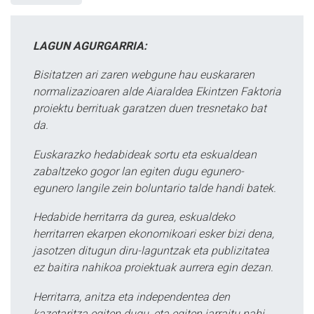
LAGUN AGURGARRIA:
Bisitatzen ari zaren webgune hau euskararen
normalizazioaren alde Aiaraldea Ekintzen Faktoria
proiektu berrituak garatzen duen tresnetako bat
da.
Euskarazko hedabideak sortu eta eskualdean
zabaltzeko gogor lan egiten dugu egunero-
egunero langile zein boluntario talde handi batek.
Hedabide herritarra da gurea, eskualdeko
herritarren ekarpen ekonomikoari esker bizi dena,
jasotzen ditugun diru-laguntzak eta publizitatea
ez baitira nahikoa proiektuak aurrera egin dezan.
Herritarra, anitza eta independentea den
kazetaritza egiten dugu, eta egiten jarraitu nahi