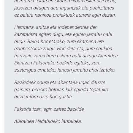
herritarren ekarpen ekonomikoari esker bizi dena,
jasotzen ditugun diru-laguntzak eta publizitatea
ez baitira nahikoa proiektuak aurrera egin dezan.
Herritarra, anitza eta independentea den
kazetaritza egiten dugu, eta egiten jarraitu nahi
dugu. Baina horretarako, zure ekarpena ere
ezinbestekoa zaigu. Hori dela eta, gure edukien
hartzaile zaren horri eskatu nahi dizugu Aiaraldea
Ekintzen Faktoriako bazkide egiteko, zure
sustengua emateko, lanean jarraitu ahal izateko.
Bazkideek onura eta abantaila ugari dituzte
gainera, beheko botoian klik eginda topatuko
duzu informazio hori guztia.
Faktoria izan, egin zaitez bazkide.
Aiaraldea Hedabideko lantaldea.