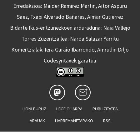
Erredakzioa: Maider Ramirez Martin, Aitor Aspuru
Saez, Txabi Alvarado Bañares, Aimar Gutierrez
Bidarte Ikus-entzunezkoen arduraduna: Naia Vallejo
Torres Zuzentzailea: Naroa Salazar Yarritu
Komertzialak: Iera Garaio Ibarrondo, Amrudin Drljo
Codesyntaxek garatua
HONI BURUZ
LEGE OHARRA
PUBLIZITATEA
ARAUAK
HARREMANETARAKO
RSS