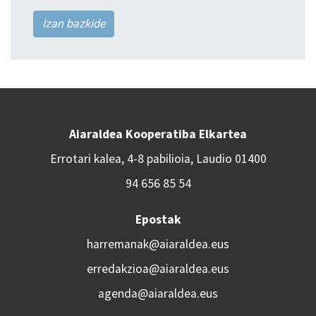
Izan bazkide
Aiaraldea Kooperatiba Elkartea
Errotari kalea, 4-8 pabilioia, Laudio 01400
94 656 85 54
Epostak
harremanak@aiaraldea.eus
erredakzioa@aiaraldea.eus
agenda@aiaraldea.eus