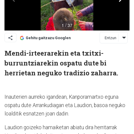
Entzun
Gehitu gaitzazu Googlen
Mendi-irteerarekin eta txitxi-
burruntziarekin ospatu dute bi
herrietan neguko tradizio zaharra.
Inauterien aurreko igandean, Kanporamartxo eguna
ospatu dute Arrankudiagan eta Laudion, basoa neguko
loalditik esnatzen joan dadin.
Laudion goizeko hamaiketan abiatu dira herritarrak