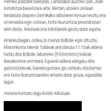
Herriko plazatik kalejiran, Larrazabal auzoko San Joan
Astobitza baselizara arte. Bertan, atzeko zelaian
landatuta dagoen Gernikako arbolaren kimua neurtu eta
omenaldia egin ostean, txitxi-burruntzia prestatzeari
ekin diote. Arloteek eta trikitilariek girotu dute eguna.
Arrankudiagan, ordea, bi mendi ibilbide egin dituzte,
Matxinkorta Mendi Taldeak antolatuta.11:15ak aldera
heldu dira ibilbide laburreko (9 kilometro) kideak
Basakoetxe ermitara. Eguerdi aldera ailegatu dira
gainontzekoak, Ganekogortara igo ostean, eta bertan
ere txitxi-burruntziarekin amaitu dute goiza, eguraldia
lagun.
Honela kontatu digu Koldo Albizuak: