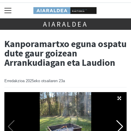
AIARALDEA
Kanporamartxo eguna ospatu
dute gaur goizean
Arrankudiagan eta Laudion
Erredakzioa
2025eko otsailaren 23a