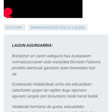
KULTURA
ARRANKUDIAGA-ZOLLO
LAUDIO
LAGUN AGURGARRIA:
Bisitatzen ari zaren webgune hau euskararen
normalizazioaren alde Aiaraldea Ekintzen Faktoria
proiektu berrituak garatzen duen tresnetako bat
da.
Euskarazko hedabideak sortu eta eskualdean
zabaltzeko gogor lan egiten dugu egunero-
egunero langile zein boluntario talde handi batek.
Hedabide herritarra da gurea, eskualdeko