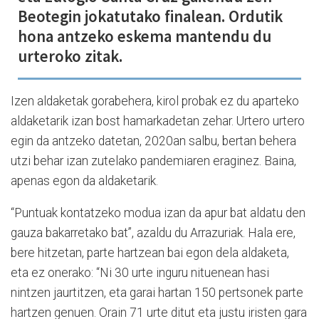
Beotegin jokatutako finalean. Ordutik
hona antzeko eskema mantendu du
urteroko zitak.
Izen aldaketak gorabehera, kirol probak ez du aparteko
aldaketarik izan bost hamarkadetan zehar. Urtero urtero
egin da antzeko datetan, 2020an salbu, bertan behera
utzi behar izan zutelako pandemiaren eraginez. Baina,
apenas egon da aldaketarik.
“Puntuak kontatzeko modua izan da apur bat aldatu den
gauza bakarretako bat”, azaldu du Arrazuriak. Hala ere,
bere hitzetan, parte hartzean bai egon dela aldaketa,
eta ez onerako: “Ni 30 urte inguru nituenean hasi
nintzen jaurtitzen, eta garai hartan 150 pertsonek parte
hartzen genuen. Orain 71 urte ditut eta justu iristen gara