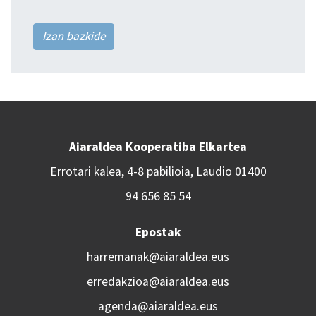
Izan bazkide
Aiaraldea Kooperatiba Elkartea
Errotari kalea, 4-8 pabilioia, Laudio 01400
94 656 85 54
Epostak
harremanak@aiaraldea.eus
erredakzioa@aiaraldea.eus
agenda@aiaraldea.eus