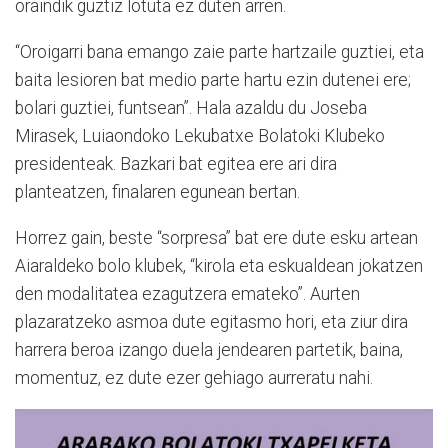
oraindik guztiz lotuta ez duten arren.
“Oroigarri bana emango zaie parte hartzaile guztiei, eta
baita lesioren bat medio parte hartu ezin dutenei ere;
bolari guztiei, funtsean”. Hala azaldu du Joseba
Mirasek, Luiaondoko Lekubatxe Bolatoki Klubeko
presidenteak. Bazkari bat egitea ere ari dira
planteatzen, finalaren egunean bertan.
Horrez gain, beste “sorpresa” bat ere dute esku artean
Aiaraldeko bolo klubek, “kirola eta eskualdean jokatzen
den modalitatea ezagutzera emateko”. Aurten
plazaratzeko asmoa dute egitasmo hori, eta ziur dira
harrera beroa izango duela jendearen partetik, baina,
momentuz, ez dute ezer gehiago aurreratu nahi.