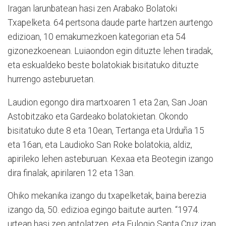
Iragan larunbatean hasi zen Arabako Bolatoki
Txapelketa. 64 pertsona daude parte hartzen aurtengo
edizioan, 10 emakumezkoen kategorian eta 54
gizonezkoenean. Luiaondon egin dituzte lehen tiradak,
eta eskualdeko beste bolatokiak bisitatuko dituzte
hurrengo asteburuetan.
Laudion egongo dira martxoaren 1 eta 2an, San Joan
Astobitzako eta Gardeako bolatokietan. Okondo
bisitatuko dute 8 eta 10ean, Tertanga eta Urduña 15
eta 16an, eta Laudioko San Roke bolatokia, aldiz,
apirileko lehen asteburuan. Kexaa eta Beotegin izango
dira finalak, apirilaren 12 eta 13an.
Ohiko mekanika izango du txapelketak, baina berezia
izango da, 50. edizioa egingo baitute aurten. “1974.
urtean hasi zen antolatzen, eta Eulogio Santa Cruz izan