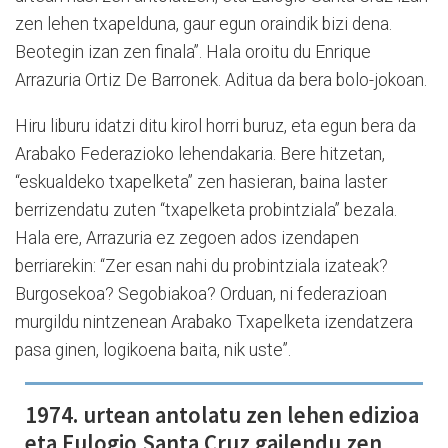
zen lehen txapelduna, gaur egun oraindik bizi dena.
Beotegin izan zen finala”. Hala oroitu du Enrique
Arrazuria Ortiz De Barronek. Aditua da bera bolo-jokoan.
Hiru liburu idatzi ditu kirol horri buruz, eta egun bera da
Arabako Federazioko lehendakaria. Bere hitzetan,
“eskualdeko txapelketa” zen hasieran, baina laster
berrizendatu zuten “txapelketa probintziala” bezala.
Hala ere, Arrazuria ez zegoen ados izendapen
berriarekin: “Zer esan nahi du probintziala izateak?
Burgosekoa? Segobiakoa? Orduan, ni federazioan
murgildu nintzenean Arabako Txapelketa izendatzera
pasa ginen, logikoena baita, nik uste”.
1974. urtean antolatu zen lehen edizioa
eta Eulogio Santa Cruz gailendu zen