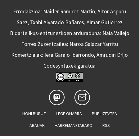
Erredakzioa: Maider Ramirez Martin, Aitor Aspuru
Saez, Txabi Alvarado Bañares, Aimar Gutierrez
Bidarte Ikus-entzunezkoen arduraduna: Naia Vallejo
Torres Zuzentzailea: Naroa Salazar Yarritu
Komertzialak: Iera Garaio Ibarrondo, Amrudin Drljo
Codesyntaxek garatua
HONI BURUZ
LEGE OHARRA
PUBLIZITATEA
ARAUAK
HARREMANETARAKO
RSS