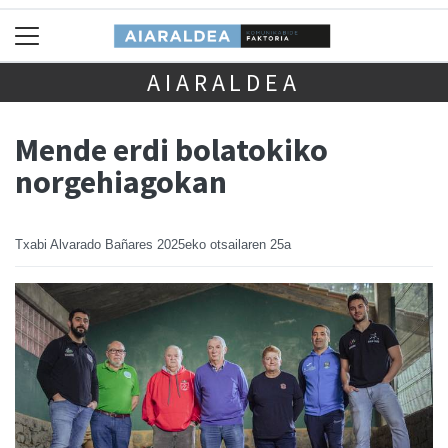
AIARALDEA
Mende erdi bolatokiko
norgehiagokan
Txabi Alvarado Bañares
2025eko otsailaren 25a