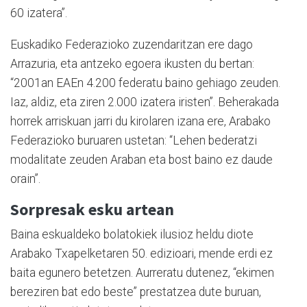
60 izatera”.
Euskadiko Federazioko zuzendaritzan ere dago
Arrazuria, eta antzeko egoera ikusten du bertan:
“2001an EAEn 4.200 federatu baino gehiago zeuden.
Iaz, aldiz, eta ziren 2.000 izatera iristen”. Beherakada
horrek arriskuan jarri du kirolaren izana ere, Arabako
Federazioko buruaren ustetan: “Lehen bederatzi
modalitate zeuden Araban eta bost baino ez daude
orain”.
Sorpresak esku artean
Baina eskualdeko bolatokiek ilusioz heldu diote
Arabako Txapelketaren 50. edizioari, mende erdi ez
baita egunero betetzen. Aurreratu dutenez, “ekimen
bereziren bat edo beste” prestatzea dute buruan,