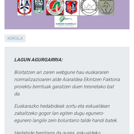
KIROLA
LAGUN AGURGARRIA:
Bisitatzen ari zaren webgune hau euskararen
normalizazioaren alde Aiaraldea Ekintzen Faktoria
proiektu berrituak garatzen duen tresnetako bat
da.
Euskarazko hedabideak sortu eta eskualdean
zabaltzeko gogor lan egiten dugu egunero-
egunero langile zein boluntario talde handi batek.
Hedabide herritarra da gurea, eskualdeko