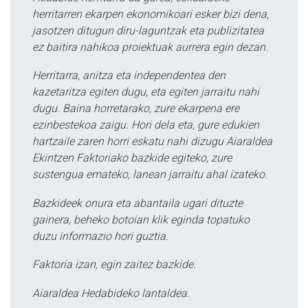
herritarren ekarpen ekonomikoari esker bizi dena,
jasotzen ditugun diru-laguntzak eta publizitatea
ez baitira nahikoa proiektuak aurrera egin dezan.
Herritarra, anitza eta independentea den
kazetaritza egiten dugu, eta egiten jarraitu nahi
dugu. Baina horretarako, zure ekarpena ere
ezinbestekoa zaigu. Hori dela eta, gure edukien
hartzaile zaren horri eskatu nahi dizugu Aiaraldea
Ekintzen Faktoriako bazkide egiteko, zure
sustengua emateko, lanean jarraitu ahal izateko.
Bazkideek onura eta abantaila ugari dituzte
gainera, beheko botoian klik eginda topatuko
duzu informazio hori guztia.
Faktoria izan, egin zaitez bazkide.
Aiaraldea Hedabideko lantaldea.