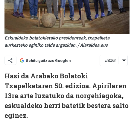
Eskualdeko bolatokietako presidenteak, txapelketa
aurkezteko eginiko talde argazkian. / Aiaraldea.eus
Entzun
Gehitu gaitzazu Googlen
Hasi da Arabako Bolatoki
Txapelketaren 50. edizioa. Apirilaren
13ra arte luzatuko da norgehiagoka,
eskualdeko herri batetik bestera salto
eginez.