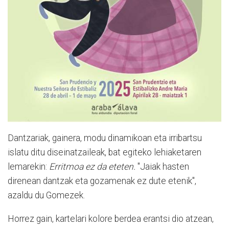
Dantzariak, gainera, modu dinamikoan eta irribartsu
islatu ditu diseinatzaileak, bat egiteko lehiaketaren
lemarekin:
Erritmoa ez da eteten.
"Jaiak hasten
direnean dantzak eta gozamenak ez dute etenik",
azaldu du Gomezek.
Horrez gain, kartelari kolore berdea erantsi dio atzean,