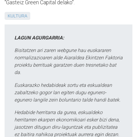
"Gasteiz Green Capital delako".
KULTURA
LAGUN AGURGARRIA:
Bisitatzen ari zaren webgune hau euskararen
normalizazioaren alde Aiaraldea Ekintzen Faktoria
proiektu berrituak garatzen duen tresnetako bat
da.
Euskarazko hedabideak sortu eta eskualdean
zabaltzeko gogor lan egiten dugu egunero-
egunero langile zein boluntario talde handi batek.
Hedabide herritarra da gurea, eskualdeko
herritarren ekarpen ekonomikoari esker bizi dena,
jasotzen ditugun diru-laguntzak eta publizitatea
ez baitira nahikoa proiektuak aurrera egin dezan.