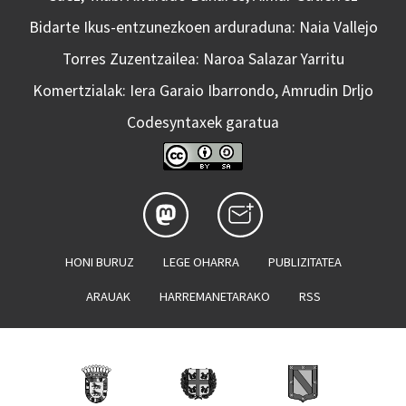
Bidarte Ikus-entzunezkoen arduraduna: Naia Vallejo
Torres Zuzentzailea: Naroa Salazar Yarritu
Komertzialak: Iera Garaio Ibarrondo, Amrudin Drljo
Codesyntaxek garatua
HONI BURUZ
LEGE OHARRA
PUBLIZITATEA
ARAUAK
HARREMANETARAKO
RSS