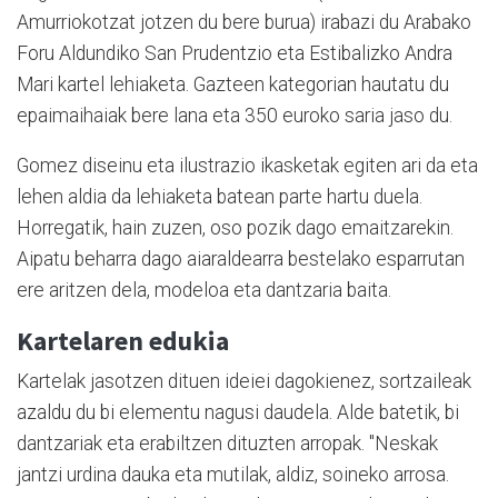
Amurriokotzat jotzen du bere burua) irabazi du Arabako
Foru Aldundiko San Prudentzio eta Estibalizko Andra
Mari kartel lehiaketa. Gazteen kategorian hautatu du
epaimaihaiak bere lana eta 350 euroko saria jaso du.
Gomez diseinu eta ilustrazio ikasketak egiten ari da eta
lehen aldia da lehiaketa batean parte hartu duela.
Horregatik, hain zuzen, oso pozik dago emaitzarekin.
Aipatu beharra dago aiaraldearra bestelako esparrutan
ere aritzen dela, modeloa eta dantzaria baita.
Kartelaren edukia
Kartelak jasotzen dituen ideiei dagokienez, sortzaileak
azaldu du bi elementu nagusi daudela. Alde batetik, bi
dantzariak eta erabiltzen dituzten arropak. "Neskak
jantzi urdina dauka eta mutilak, aldiz, soineko arrosa.