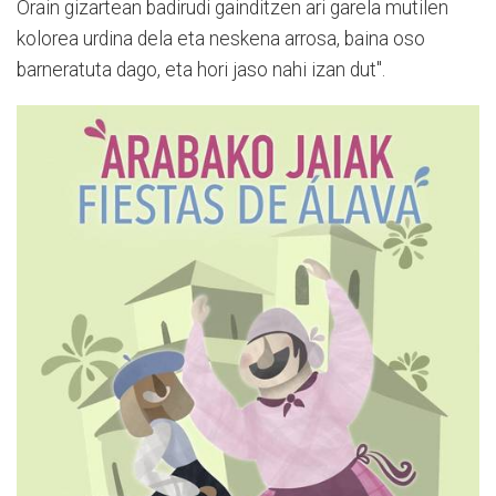
Orain gizartean badirudi gainditzen ari garela mutilen
kolorea urdina dela eta neskena arrosa, baina oso
barneratuta dago, eta hori jaso nahi izan dut".