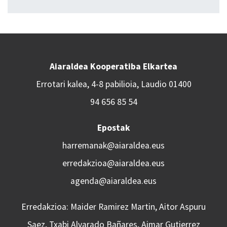
Aiaraldea Kooperatiba Elkartea
Errotari kalea, 4-8 pabilioia, Laudio 01400
94 656 85 54
Epostak
harremanak@aiaraldea.eus
erredakzioa@aiaraldea.eus
agenda@aiaraldea.eus
Erredakzioa: Maider Ramirez Martin, Aitor Aspuru
Saez, Txabi Alvarado Bañares, Aimar Gutierrez