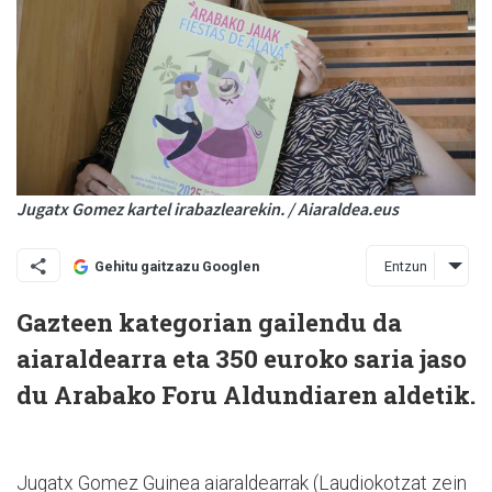
Jugatx Gomez kartel irabazlearekin. / Aiaraldea.eus
Entzun
Gehitu gaitzazu Googlen
Gazteen kategorian gailendu da
aiaraldearra eta 350 euroko saria jaso
du Arabako Foru Aldundiaren aldetik.
Jugatx Gomez Guinea aiaraldearrak (Laudiokotzat zein