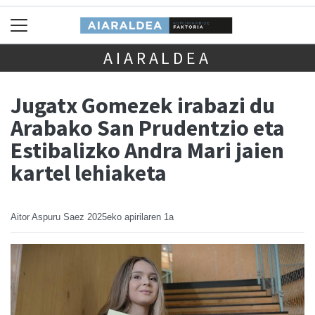
AIARALDEA
Jugatx Gomezek irabazi du
Arabako San Prudentzio eta
Estibalizko Andra Mari jaien
kartel lehiaketa
Aitor Aspuru Saez
2025eko apirilaren 1a