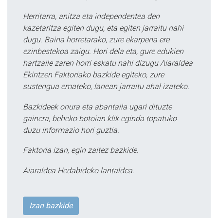
Herritarra, anitza eta independentea den
kazetaritza egiten dugu, eta egiten jarraitu nahi
dugu. Baina horretarako, zure ekarpena ere
ezinbestekoa zaigu. Hori dela eta, gure edukien
hartzaile zaren horri eskatu nahi dizugu Aiaraldea
Ekintzen Faktoriako bazkide egiteko, zure
sustengua emateko, lanean jarraitu ahal izateko.
Bazkideek onura eta abantaila ugari dituzte
gainera, beheko botoian klik eginda topatuko
duzu informazio hori guztia.
Faktoria izan, egin zaitez bazkide.
Aiaraldea Hedabideko lantaldea.
Izan bazkide