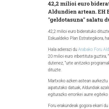
42,2 milioi euro bidera
Aldundien artean. EH B
"geldotasuna" salatu d
42,2 milioi euro bideratuko dituzt
Eskualdeko Plan Estrategikora, has
Hala adierazi du
Arabako Foru Al
20 milioi euro inbertituta guztir
dutenez, "urte anitzeko programak"
dituzte.
Martxoko azken astean aurkeztu z
aipatutako datuak, Aldundiak azal
egiturazko erronkei aurre egiteko
Foru erakundeak gogora ekarri du