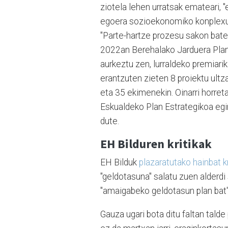
ziotela lehen urratsak emateari, 
egoera sozioekonomiko konplexua
"Parte-hartze prozesu sakon bate
2022an Berehalako Jarduera Plan
aurkeztu zen, lurraldeko premiarik 
erantzuten zieten 8 proiektu ultza
eta 35 ekimenekin. Oinarri horreta
Eskualdeko Plan Estrategikoa egi
dute.
EH Bilduren kritikak
EH Bilduk
plazaratutako hainbat k
"geldotasuna" salatu zuen alderdi
"amaigabeko geldotasun plan bat
Gauza ugari bota ditu faltan tald