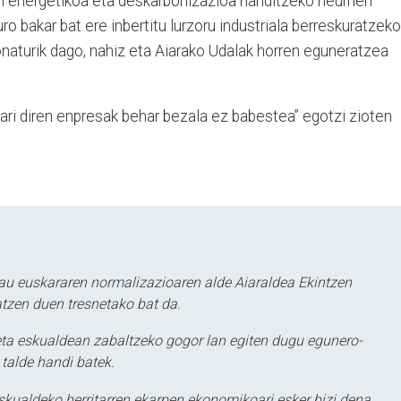
un energetikoa eta deskarbonizazioa handitzeko neurrien
ro bakar bat ere inbertitu lurzoru industriala berreskuratzeko
naturik dago, nahiz eta Aiarako Udalak horren eguneratzea
ari diren enpresak behar bezala ez babestea” egotzi zioten
au euskararen normalizazioaren alde Aiaraldea Ekintzen
atzen duen tresnetako bat da.
ta eskualdean zabaltzeko gogor lan egiten dugu egunero-
 talde handi batek.
eskualdeko herritarren ekarpen ekonomikoari esker bizi dena,