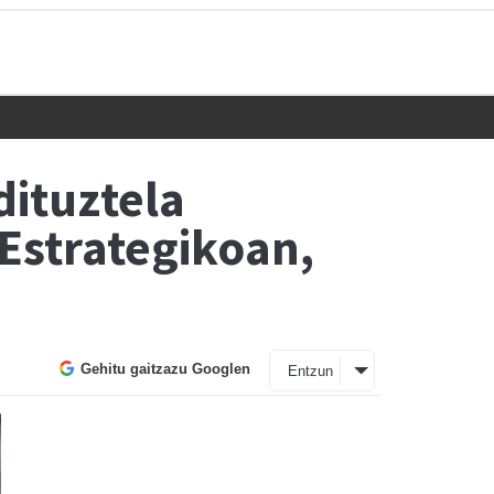
dituztela
Estrategikoan,
Gehitu gaitzazu Googlen
Entzun