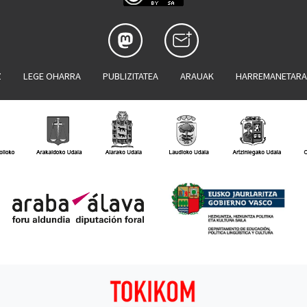
Z
LEGE OHARRA
PUBLIZITATEA
ARAUAK
HARREMANETAR