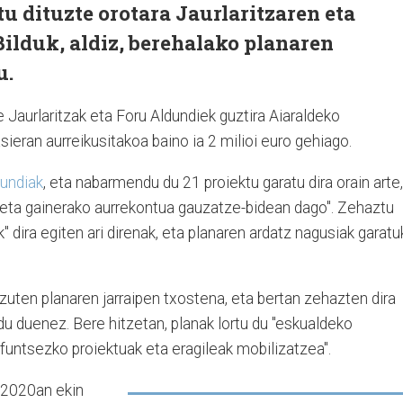
tu dituzte orotara Jaurlaritzaren eta
ilduk, aldiz, berehalako planaren
u.
e Jaurlaritzak eta Foru Aldundiek guztira Aiaraldeko
ieran aurreikusitakoa baino ia 2 milioi euro gehiago.
dundiak
, eta nabarmendu du 21 proiektu garatu dira orain arte,
a, "eta gainerako aurrekontua gauzatze-bidean dago". Zehaztu
 dira egiten ari direnak, eta planaren ardatz nagusiak garat
uten planaren jarraipen txostena, eta bertan zehazten dira
du duenez. Bere hitzetan, planak lortu du "eskualdeko
 funtsezko proiektuak eta eragileak mobilizatzea".
 2020an ekin