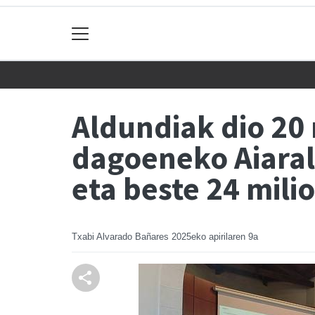
Aldundiak dio 20 
dagoeneko Aiaral
eta beste 24 mili
Txabi Alvarado Bañares
2025eko apirilaren 9a