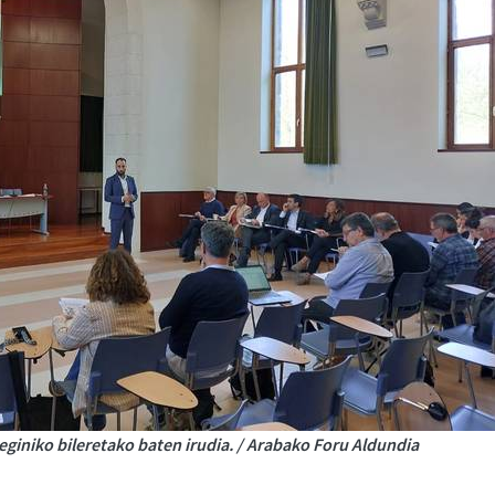
eginiko bileretako baten irudia. / Arabako Foru Aldundia