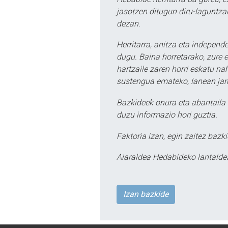
jasotzen ditugun diru-laguntzak
dezan.
Herritarra, anitza eta independe
dugu. Baina horretarako, zure e
hartzaile zaren horri eskatu na
sustengua emateko, lanean jarr
Bazkideek onura eta abantaila 
duzu informazio hori guztia.
Faktoria izan, egin zaitez bazki
Aiaraldea Hedabideko lantalde
Izan bazkide