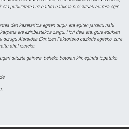
 eta publizitatea ez baitira nahikoa proiektuak aurrera egin
ntea den kazetaritza egiten dugu, eta egiten jarraitu nahi
karpena ere ezinbestekoa zaigu. Hori dela eta, gure edukien
hi dizugu Aiaraldea Ekintzen Faktoriako bazkide egiteko, zure
aitu ahal izateko.
ugari dituzte gainera, beheko botoian klik eginda topatuko
de.
a.