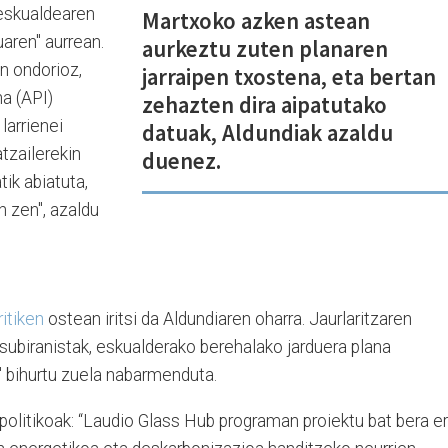
"eskualdearen
Martxoko azken astean
ren" aurrean.
aurkeztu zuten planaren
n ondorioz,
jarraipen txostena, eta bertan
a (API)
zehazten dira aipatutako
larrienei
datuak, Aldundiak azaldu
tzailerekin
duenez.
tik abiatuta,
n zen", azaldu
ritiken
ostean iritsi da Aldundiaren oharra. Jaurlaritzaren
 subiranistak, eskualderako berehalako jarduera plana
" bihurtu zuela nabarmenduta.
e politikoak: “Laudio Glass Hub programan proiektu bat bera e