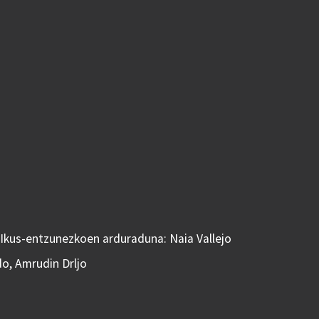
 Ikus-entzunezkoen arduraduna: Naia Vallejo
do, Amrudin Drljo