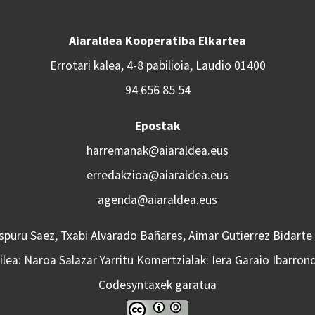
Aiaraldea Kooperatiba Elkartea
Errotari kalea, 4-8 pabilioia, Laudio 01400
94 656 85 54
Epostak
harremanak@aiaraldea.eus
erredakzioa@aiaraldea.eus
agenda@aiaraldea.eus
Aspuru Saez, Txabi Alvarado Bañares, Aimar Gutierrez Bidarte
lea: Naroa Salazar Yarritu Komertzialak: Iera Garaio Ibarron
Codesyntaxek garatua