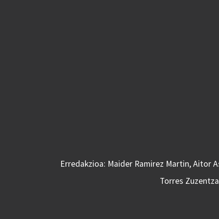
Erredakzioa: Maider Ramirez Martin, Aitor 
Torres Zuzentzai