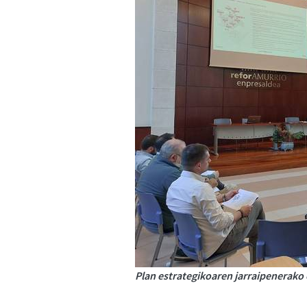
Plan estrategikoaren jarraipenerako 