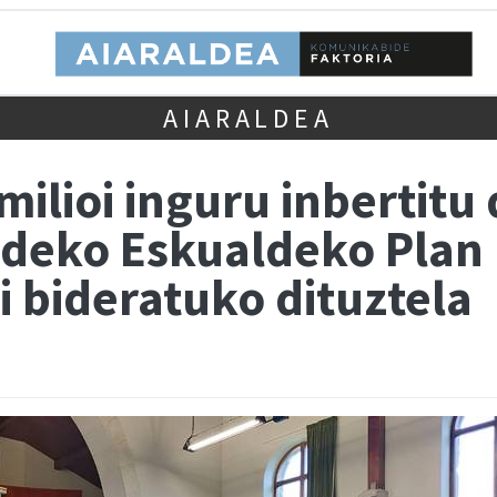
AIARALDEA
milioi inguru inbertitu 
deko Eskualdeko Plan 
oi bideratuko dituztela