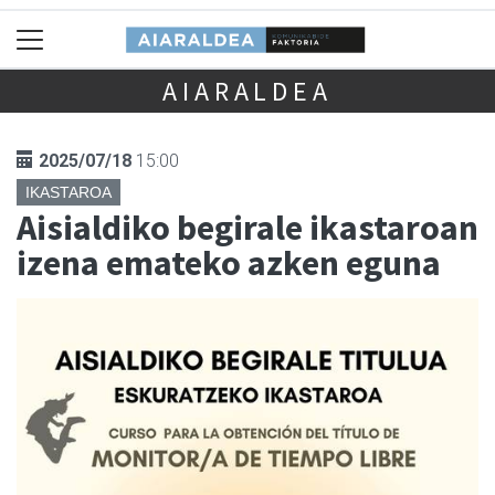
AIARALDEA
2025/07/18
15:00
IKASTAROA
Aisialdiko begirale ikastaroan
izena emateko azken eguna