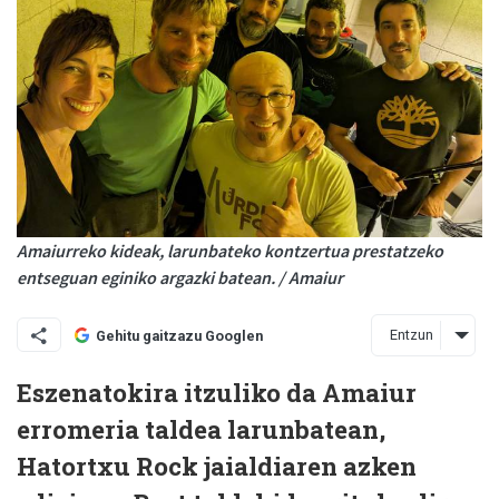
Amaiurreko kideak, larunbateko kontzertua prestatzeko
entseguan eginiko argazki batean. / Amaiur
Entzun
Gehitu gaitzazu Googlen
Eszenatokira itzuliko da Amaiur
erromeria taldea larunbatean,
Hatortxu Rock jaialdiaren azken