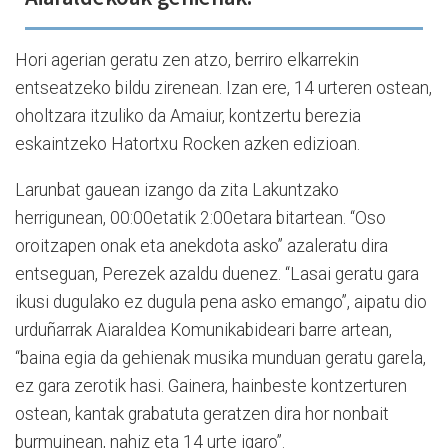
Hori agerian geratu zen atzo, berriro elkarrekin
entseatzeko bildu zirenean. Izan ere, 14 urteren ostean,
oholtzara itzuliko da Amaiur, kontzertu berezia
eskaintzeko Hatortxu Rocken azken edizioan.
Larunbat gauean izango da zita Lakuntzako
herrigunean, 00:00etatik 2:00etara bitartean. “Oso
oroitzapen onak eta anekdota asko” azaleratu dira
entseguan, Perezek azaldu duenez. “Lasai geratu gara
ikusi dugulako ez dugula pena asko emango”, aipatu dio
urduñarrak Aiaraldea Komunikabideari barre artean,
“baina egia da gehienak musika munduan geratu garela,
ez gara zerotik hasi. Gainera, hainbeste kontzerturen
ostean, kantak grabatuta geratzen dira hor nonbait
burmuinean, nahiz eta 14 urte igaro”.