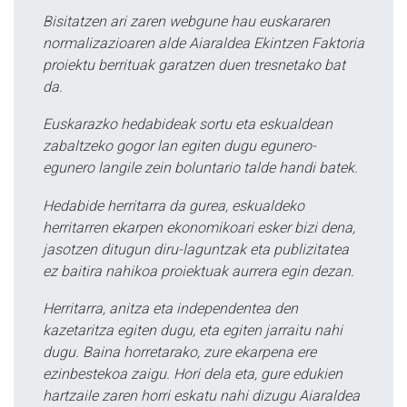
Bisitatzen ari zaren webgune hau euskararen
normalizazioaren alde Aiaraldea Ekintzen Faktoria
proiektu berrituak garatzen duen tresnetako bat
da.
Euskarazko hedabideak sortu eta eskualdean
zabaltzeko gogor lan egiten dugu egunero-
egunero langile zein boluntario talde handi batek.
Hedabide herritarra da gurea, eskualdeko
herritarren ekarpen ekonomikoari esker bizi dena,
jasotzen ditugun diru-laguntzak eta publizitatea
ez baitira nahikoa proiektuak aurrera egin dezan.
Herritarra, anitza eta independentea den
kazetaritza egiten dugu, eta egiten jarraitu nahi
dugu. Baina horretarako, zure ekarpena ere
ezinbestekoa zaigu. Hori dela eta, gure edukien
hartzaile zaren horri eskatu nahi dizugu Aiaraldea