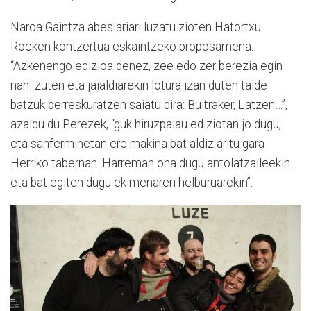
Naroa Gaintza abeslariari luzatu zioten Hatortxu
Rocken kontzertua eskaintzeko proposamena.
“Azkenengo edizioa denez, zee edo zer berezia egin
nahi zuten eta jaialdiarekin lotura izan duten talde
batzuk berreskuratzen saiatu dira: Buitraker, Latzen…”,
azaldu du Perezek, “guk hiruzpalau ediziotan jo dugu,
eta sanferminetan ere makina bat aldiz aritu gara
Herriko tabernan. Harreman ona dugu antolatzaileekin
eta bat egiten dugu ekimenaren helburuarekin”.