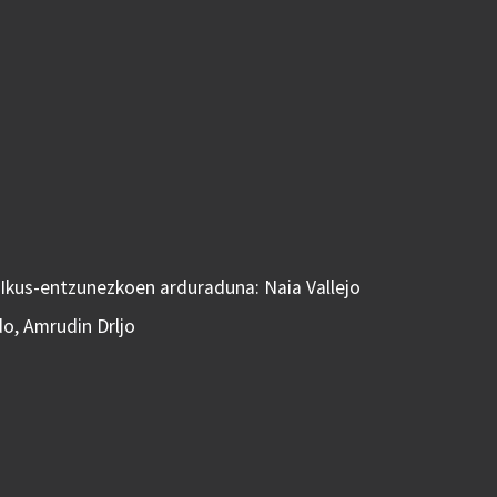
 Ikus-entzunezkoen arduraduna: Naia Vallejo
do, Amrudin Drljo