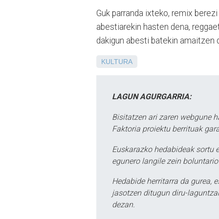
Guk parranda ixteko, remix berez
abestiarekin hasten dena, reggaeto
dakigun abesti batekin amaitzen d
KULTURA
LAGUN AGURGARRIA:
Bisitatzen ari zaren webgune h
Faktoria proiektu berrituak gar
Euskarazko hedabideak sortu e
egunero langile zein boluntario
Hedabide herritarra da gurea, 
jasotzen ditugun diru-laguntzak
dezan.