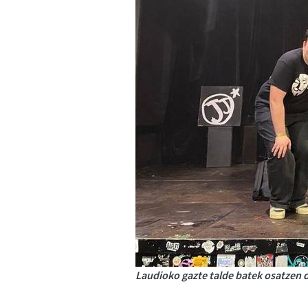
Laudioko gazte talde batek osatzen d