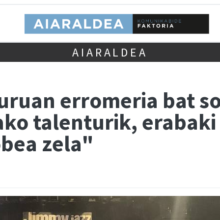
AIARALDEA
uruan erromeria bat so
ko talenturik, erabak
obea zela"