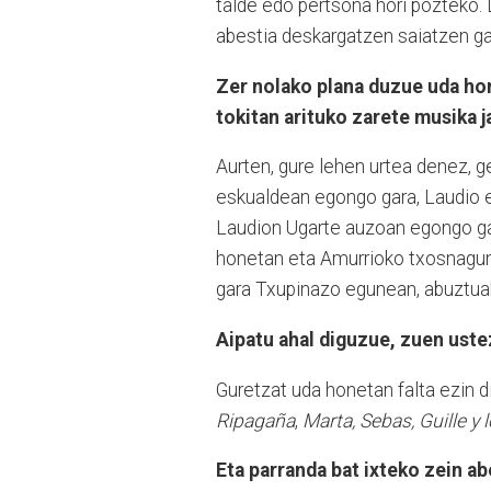
talde edo pertsona hori pozteko.
abestia deskargatzen saiatzen ga
Zer nolako plana duzue uda ho
tokitan arituko zarete musika 
Aurten, gure lehen urtea denez, g
eskualdean egongo gara, Laudio e
Laudion Ugarte auzoan egongo ga
honetan eta Amurrioko txosnagun
gara Txupinazo egunean, abuztua
Aipatu ahal diguzue, zuen ustez
Guretzat uda honetan falta ezin d
Ripagaña
,
Marta, Sebas, Guille y
Eta parranda bat ixteko zein a