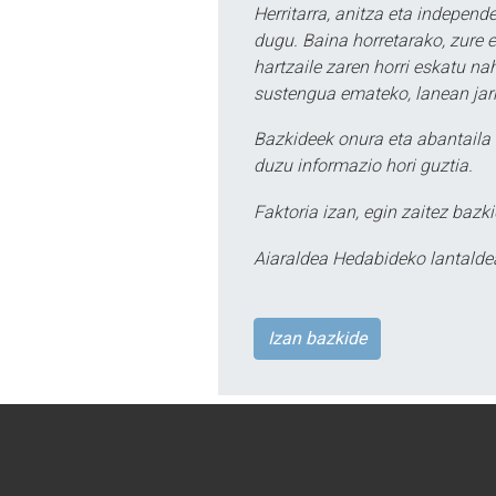
Herritarra, anitza eta independe
dugu. Baina horretarako, zure e
hartzaile zaren horri eskatu na
sustengua emateko, lanean jarr
Bazkideek onura eta abantaila 
duzu informazio hori guztia.
Faktoria izan, egin zaitez bazki
Aiaraldea Hedabideko lantalde
Izan bazkide