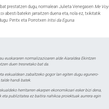
i bat prestatzen dugu, normalean Julieta Venegasen
Me Voy
i abesti batekin jarraitzen duena eta, nola ez, txikitatik
ugu: Pirritx eta Porrotxen
Iritsi da Eguna
.
au euskararen normalizazioaren alde Aiaraldea Ekintzen
atzen duen tresnetako bat da.
ta eskualdean zabaltzeko gogor lan egiten dugu egunero-
 talde handi batek.
eskualdeko herritarren ekarpen ekonomikoari esker bizi dena,
 eta publizitatea ez baitira nahikoa proiektuak aurrera egin