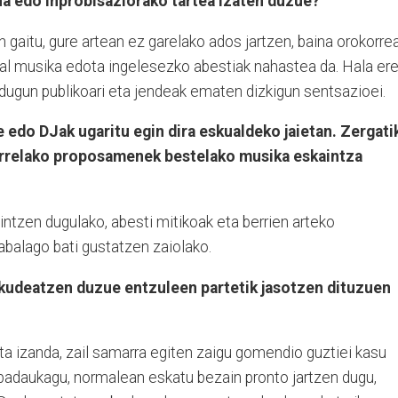
a edo inprobisaziorako tartea izaten duzue?
gaitu, gure artean ez garelako ados jartzen, baina orokorre
kal musika edota ingelesezko abestiak nahastea da. Hala ere
 dugun publikoari eta jendeak ematen dizkigun sentsazioei.
 edo DJak ugaritu egin dira eskualdeko jaietan. Zergati
orrelako proposamenek bestelako musika eskaintza
ntzen dugulako, abesti mitikoak eta berrien arteko
abalago bati gustatzen zaiolako.
 kudeatzen duzue entzuleen partetik jasotzen dituzuen
ta izanda, zail samarra egiten zaigu gomendio guztiei kasu
 badaukagu, normalean eskatu bezain pronto jartzen dugu,