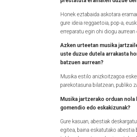
prestatuta eramaten duzue den
⁠Honek eztabaida askotara eraman 
gure ideia reggaetoia, pop-a, eus
erreparatu egin ohi diogu aurrean
Azken urteetan musika jartzaile
uste duzue dutela arrakasta h
batzuen aurrean?
Musika estilo anizkoitzagoa eskei
parekotasuna bilatzean, publiko z
Musika jartzerako orduan nola
gomendio edo eskakizunak?
Gure kasuan, abestiak deskargatu
egitea, baina eskatutako abestia