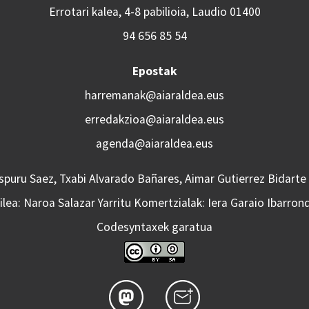
Errotari kalea, 4-8 pabilioia, Laudio 01400
94 656 85 54
Epostak
harremanak@aiaraldea.eus
erredakzioa@aiaraldea.eus
agenda@aiaraldea.eus
Aspuru Saez, Txabi Alvarado Bañares, Aimar Gutierrez Bidarte
lea: Naroa Salazar Yarritu Komertzialak: Iera Garaio Ibarron
Codesyntaxek garatua