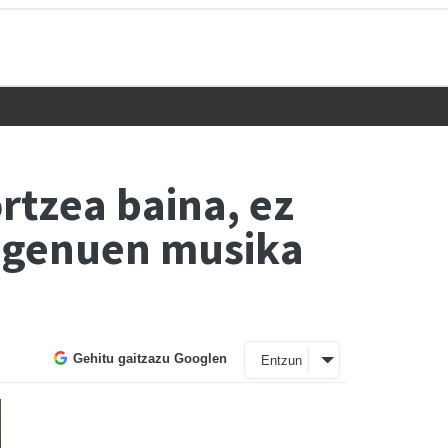
rtzea baina, ez
i genuen musika
Gehitu gaitzazu Googlen
Entzun