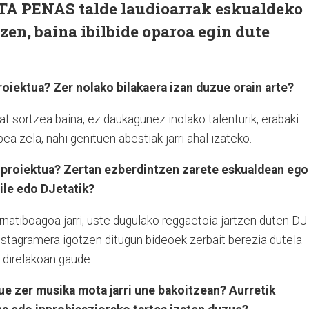
TA PENAS talde laudioarrak eskualdeko
zen, baina ibilbide oparoa egin dute
roiektua? Zer nolako bilakaera izan duzue orain arte?
at sortzea baina, ez daukagunez inolako talenturik, erabaki
a zela, nahi genituen abestiak jarri ahal izateko.
 proiektua? Zertan ezberdintzen zarete eskualdean eg
ile edo DJetatik?
natiboagoa jarri, uste dugulako reggaetoia jartzen duten DJ
nstagramera igotzen ditugun bideoek zerbait berezia dutela
 direlakoan gaude.
e zer musika mota jarri une bakoitzean? Aurretik