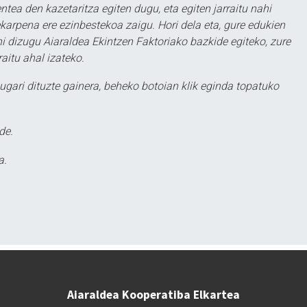
ntea den kazetaritza egiten dugu, eta egiten jarraitu nahi
karpena ere ezinbestekoa zaigu. Hori dela eta, gure edukien
hi dizugu Aiaraldea Ekintzen Faktoriako bazkide egiteko, zure
aitu ahal izateko.
ugari dituzte gainera, beheko botoian klik eginda topatuko
de.
a.
Aiaraldea Kooperatiba Elkartea