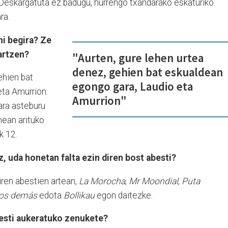
 Deskargatuta ez badugu, hurrengo txandarako eskaturiko
ra.
ni begira? Ze
jartzen?
"Aurten, gure lehen urtea
denez, gehien bat eskualdean
ehien bat
egongo gara, Laudio eta
ta Amurrion.
Amurrion"
ra asteburu
ean arituko
k 12.
, uda honetan falta ezin diren bost abesti?
iren abestien artean,
La Morocha
,
Mr Moondial
,
Puta
 los demás
edota
Bollikau
egon daitezke.
besti aukeratuko zenukete?