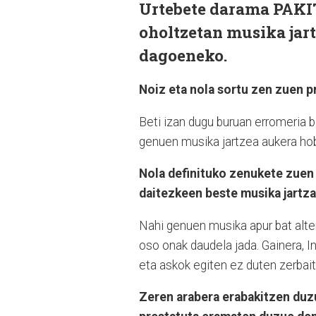
Urtebete darama PAKI
oholtzetan musika jart
dagoeneko.
Noiz eta nola sortu zen zuen p
Beti izan dugu buruan erromeria b
genuen musika jartzea aukera hobe
Nola definituko zenukete zuen
daitezkeen beste musika jartza
Nahi genuen musika apur bat alter
oso onak daudela jada. Gainera, I
eta askok egiten ez duten zerbait
Zeren arabera erabakitzen duzu