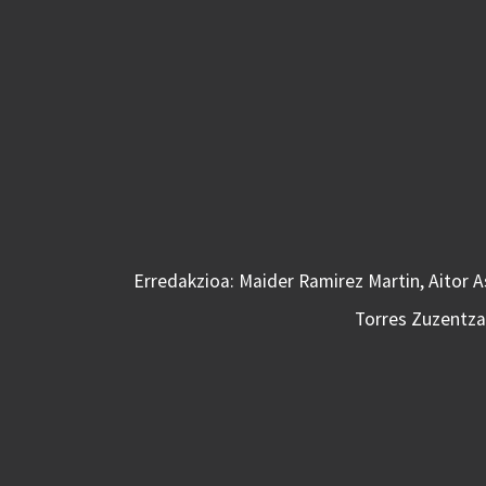
Erredakzioa: Maider Ramirez Martin, Aitor 
Torres Zuzentzai