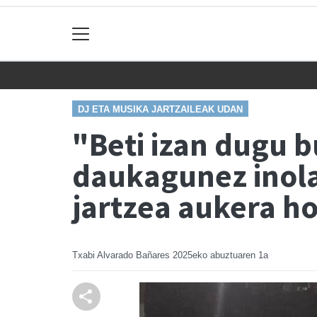
DJ ETA MUSIKA JARTZAILEAK UDAN
"Beti izan dugu b
daukagunez inola
jartzea aukera h
Txabi Alvarado Bañares
2025eko abuztuaren 1a