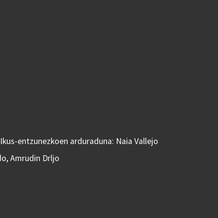
 Ikus-entzunezkoen arduraduna: Naia Vallejo
do, Amrudin Drljo