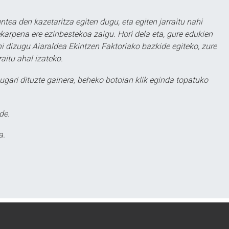
ntea den kazetaritza egiten dugu, eta egiten jarraitu nahi
karpena ere ezinbestekoa zaigu. Hori dela eta, gure edukien
hi dizugu Aiaraldea Ekintzen Faktoriako bazkide egiteko, zure
aitu ahal izateko.
ugari dituzte gainera, beheko botoian klik eginda topatuko
de.
a.