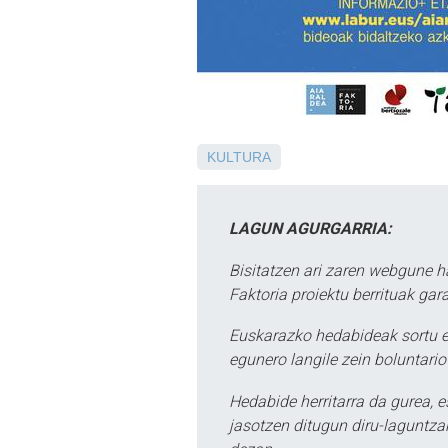
KULTURA
LAGUN AGURGARRIA:
Bisitatzen ari zaren webgune h
Faktoria proiektu berrituak gar
Euskarazko hedabideak sortu e
egunero langile zein boluntario
Hedabide herritarra da gurea, 
jasotzen ditugun diru-laguntzak