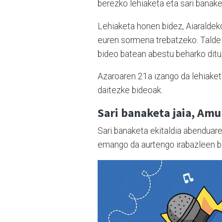
berezko lehiaketa eta sari banak
Lehiaketa honen bidez, Aiaraldeko
euren sormena trebatzeko. Talde b
bideo batean abestu beharko ditu,
Azaroaren 21a izango da lehiake
daitezke bideoak.
Sari banaketa jaia, Amu
Sari banaketa ekitaldia abenduar
emango da aurtengo irabazleen ber