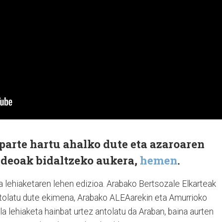
 parte hartu ahalko dute eta azaroaren
ideoak bidaltzeko aukera,
hemen
.
a lehiaketaren lehen edizioa. Arabako Bertsozale Elkarteak
tolatu dute ekimena, Arabako ALEAarekin eta Amurrioko
la lehiaketa hainbat urtez antolatu da Araban, baina aurten