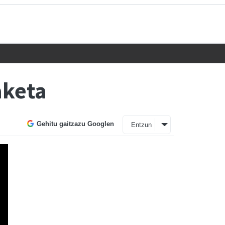
aketa
Gehitu gaitzazu Googlen
Entzun