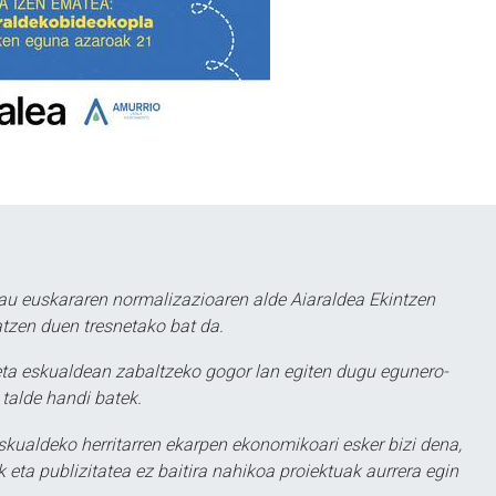
au euskararen normalizazioaren alde Aiaraldea Ekintzen
atzen duen tresnetako bat da.
ta eskualdean zabaltzeko gogor lan egiten dugu egunero-
 talde handi batek.
eskualdeko herritarren ekarpen ekonomikoari esker bizi dena,
 eta publizitatea ez baitira nahikoa proiektuak aurrera egin