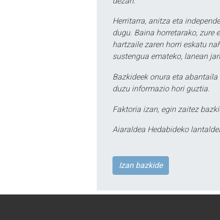
dezan.
Herritarra, anitza eta independe
dugu. Baina horretarako, zure e
hartzaile zaren horri eskatu na
sustengua emateko, lanean jarr
Bazkideek onura eta abantaila 
duzu informazio hori guztia.
Faktoria izan, egin zaitez bazki
Aiaraldea Hedabideko lantalde
Izan bazkide