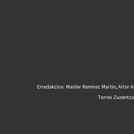
Erredakzioa: Maider Ramirez Martin, Aitor 
Torres Zuzentzai