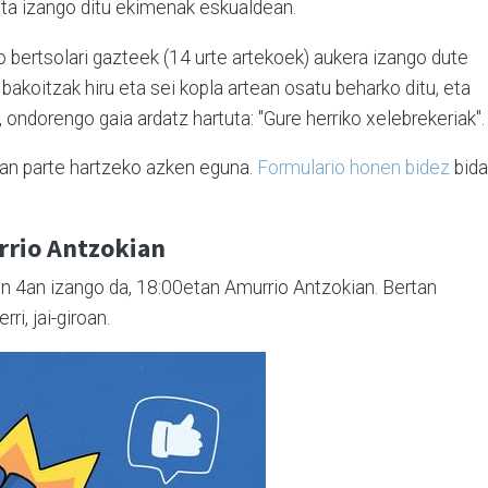
eta izango ditu ekimenak eskualdean.
 bertsolari gazteek (14 urte artekoek) aukera izango dute
akoitzak hiru eta sei kopla artean osatu beharko ditu, eta
 ondorengo gaia ardatz hartuta: "Gure herriko xelebrekeriak"
tan parte hartzeko azken eguna.
Formulario honen bidez
bida
rrio Antzokian
en 4an izango da, 18:00etan Amurrio Antzokian. Bertan
ri, jai-giroan.