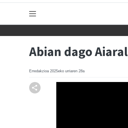
Abian dago Aiara
Erredakzioa
2025eko urriaren 28a