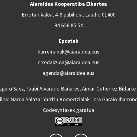
Aiaraldea Kooperatiba Elkartea
Errotari kalea, 4-8 pabilioia, Laudio 01400
94 656 85 54
Epostak
harremanak@aiaraldea.eus
erredakzioa@aiaraldea.eus
agenda@aiaraldea.eus
Aspuru Saez, Txabi Alvarado Bañares, Aimar Gutierrez Bidarte
lea: Naroa Salazar Yarritu Komertzialak: Iera Garaio Ibarron
Codesyntaxek garatua