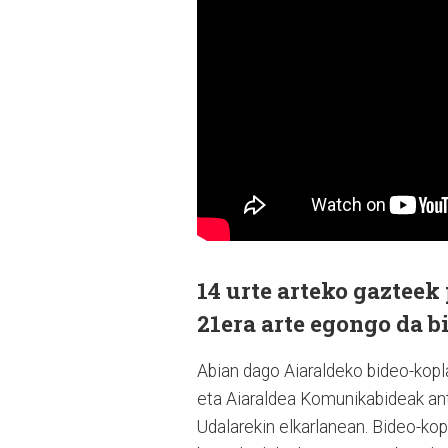
14 urte arteko gazteek
21era arte egongo da b
Abian dago Aiaraldeko bideo-kopl
eta Aiaraldea Komunikabideak an
Udalarekin elkarlanean. Bideo-kop