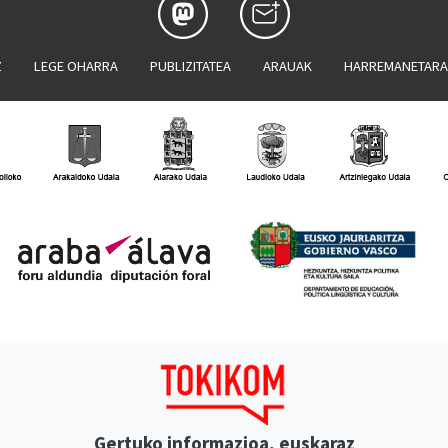
Z
LEGE OHARRA
PUBLIZITATEA
ARAUAK
HARREMANETAR
Gertuko informazioa, euskaraz