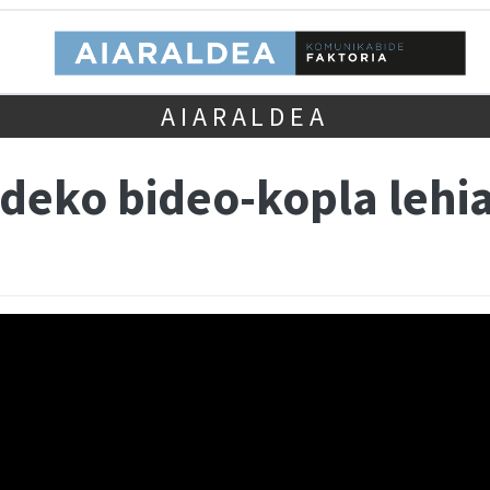
AIARALDEA
ldeko bideo-kopla lehi