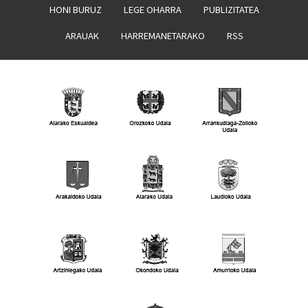
HONI BURUZ
LEGE OHARRA
PUBLIZITATEA
ARAUAK
HARREMANETARAKO
RSS