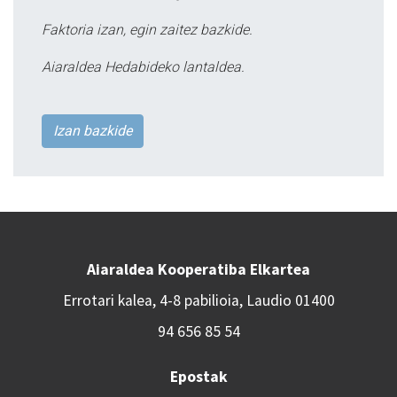
Faktoria izan, egin zaitez bazkide.
Aiaraldea Hedabideko lantaldea.
Izan bazkide
Aiaraldea Kooperatiba Elkartea
Errotari kalea, 4-8 pabilioia, Laudio 01400
94 656 85 54
Epostak