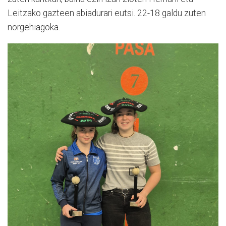
Leitzako gazteen abiadurari eutsi. 22-18 galdu zuten
norgehiagoka.