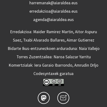
harremanak@aiaraldea.eus
erredakzioa@aiaraldea.eus
agenda@aiaraldea.eus
Erredakzioa: Maider Ramirez Martin, Aitor Aspuru
Saez, Txabi Alvarado Bañares, Aimar Gutierrez
Bidarte Ikus-entzunezkoen arduraduna: Naia Vallejo
Torres Zuzentzailea: Naroa Salazar Yarritu
Komertzialak: Iera Garaio Ibarrondo, Amrudin Drljo
Codesyntaxek garatua