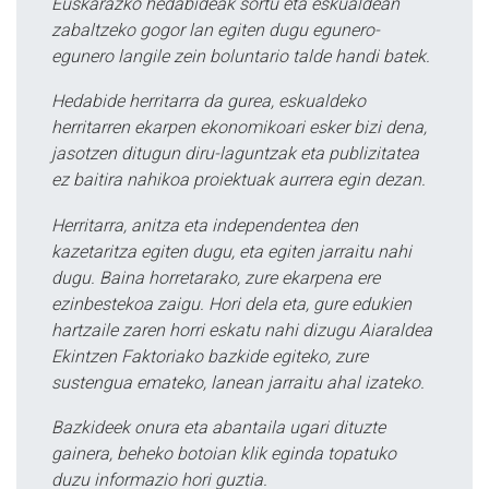
Euskarazko hedabideak sortu eta eskualdean
zabaltzeko gogor lan egiten dugu egunero-
egunero langile zein boluntario talde handi batek.
Hedabide herritarra da gurea, eskualdeko
herritarren ekarpen ekonomikoari esker bizi dena,
jasotzen ditugun diru-laguntzak eta publizitatea
ez baitira nahikoa proiektuak aurrera egin dezan.
Herritarra, anitza eta independentea den
kazetaritza egiten dugu, eta egiten jarraitu nahi
dugu. Baina horretarako, zure ekarpena ere
ezinbestekoa zaigu. Hori dela eta, gure edukien
hartzaile zaren horri eskatu nahi dizugu Aiaraldea
Ekintzen Faktoriako bazkide egiteko, zure
sustengua emateko, lanean jarraitu ahal izateko.
Bazkideek onura eta abantaila ugari dituzte
gainera, beheko botoian klik eginda topatuko
duzu informazio hori guztia.