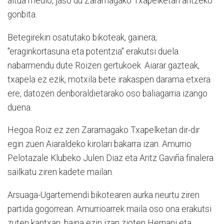
altua medio, jaso du Zaramagako Txapelketan aritzeko
gonbita.
Betegirekin osatutako bikoteak, gainera,
"eraginkortasuna eta potentzia" erakutsi duela
nabarmendu dute Roizen gertukoek. Aiarar gazteak,
txapela ez ezik, motxila bete irakaspen darama etxera
ere, datozen denboraldietarako oso baliagarria izango
duena.
Hegoa Roiz ez zen Zaramagako Txapelketan dir-dir
egin zuen Aiaraldeko kirolari bakarra izan. Amurrio
Pelotazale Klubeko Julen Diaz eta Aritz Gaviña finalera
sailkatu ziren kadete mailan.
Arsuaga-Ugartemendi bikotearen aurka neurtu ziren
partida gogorrean. Amurrioarrek maila oso ona erakutsi
zuten kantxan, baina ezin izan zioten Hernani eta