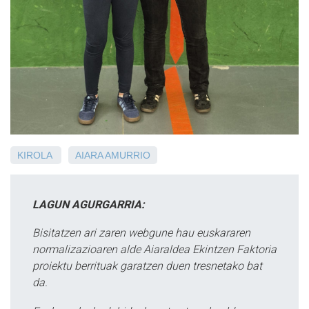
KIROLA
AIARA
AMURRIO
LAGUN AGURGARRIA:
Bisitatzen ari zaren webgune hau euskararen
normalizazioaren alde Aiaraldea Ekintzen Faktoria
proiektu berrituak garatzen duen tresnetako bat
da.