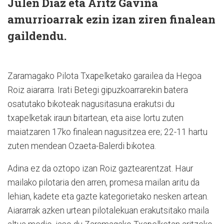
Julen Diaz eta Aritz Gaviña
amurrioarrak ezin izan ziren finalean
gaildendu.
Zaramagako Pilota Txapelketako garailea da Hegoa
Roiz aiararra. Irati Betegi gipuzkoarrarekin batera
osatutako bikoteak nagusitasuna erakutsi du
txapelketak iraun bitartean, eta aise lortu zuten
maiatzaren 17ko finalean nagusitzea ere; 22-11 hartu
zuten mendean Ozaeta-Balerdi bikotea.
Adina ez da oztopo izan Roiz gaztearentzat. Haur
mailako pilotaria den arren, promesa mailan aritu da
lehian, kadete eta gazte kategorietako nesken artean.
Aiararrak azken urtean pilotalekuan erakutsitako maila