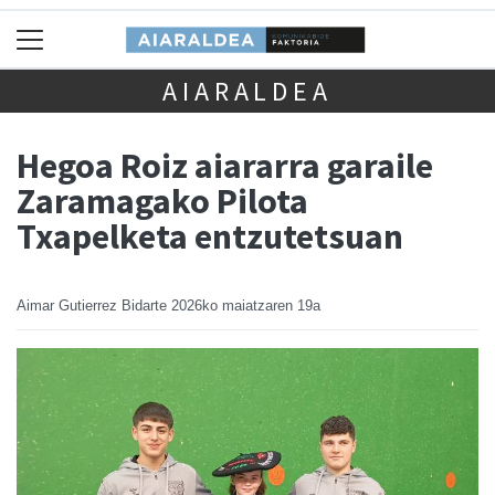
AIARALDEA
Hegoa Roiz aiararra garaile
Zaramagako Pilota
Txapelketa entzutetsuan
Aimar Gutierrez Bidarte
2026ko maiatzaren 19a