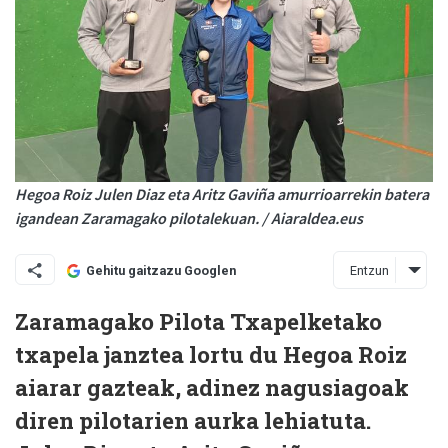
Hegoa Roiz Julen Diaz eta Aritz Gaviña amurrioarrekin batera
igandean Zaramagako pilotalekuan. / Aiaraldea.eus
Entzun
Gehitu gaitzazu Googlen
Zaramagako Pilota Txapelketako
txapela janztea lortu du Hegoa Roiz
aiarar gazteak, adinez nagusiagoak
diren pilotarien aurka lehiatuta.