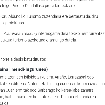
a Iñigo Pinedo Kuadrillako presidenteak ere.
Foru Aldundiko Turismo zuzendaria ere bertaratu da, diru
ak proiektuan.
du
Aiaraldea Trekking
interesgarria dela tokiko herritarrentza
roduktua turismo azoketara eramango dutela.
orrela deskribatu dituzte:
taina | mendi-ingurunea)
aitzen den ibilbide zirkularra, Arraño, Larrazabal edo
atzen dituena. Natura eta hiri-ingurunearen konbinazioagat
an Juan ermitak edo Barbaragoiko karea-labe zaharra
, baita Laudioren begiratokia ere. Paisaia eta ondarea
oa da.