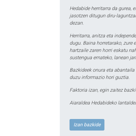
Hedabide herritarra da gurea, 
jasotzen ditugun diru-laguntzak
dezan.
Herritarra, anitza eta independe
dugu. Baina horretarako, zure e
hartzaile zaren horri eskatu na
sustengua emateko, lanean jarr
Bazkideek onura eta abantaila 
duzu informazio hori guztia.
Faktoria izan, egin zaitez bazki
Aiaraldea Hedabideko lantalde
Izan bazkide