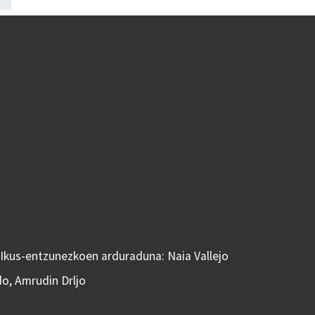
 Ikus-entzunezkoen arduraduna: Naia Vallejo
do, Amrudin Drljo