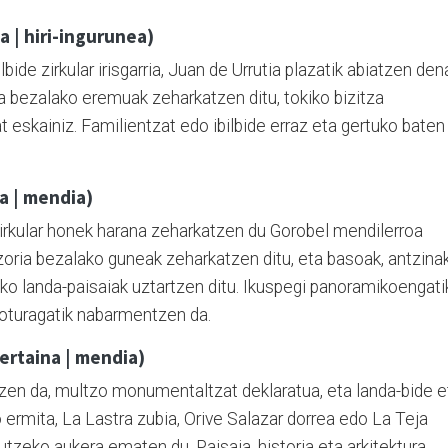
ia | hiri-ingurunea)
bide zirkular irisgarria, Juan de Urrutia plazatik abiatzen den
ga bezalako eremuak zeharkatzen ditu, tokiko bizitza
t eskainiz. Familientzat edo ibilbide erraz eta gertuko baten
na | mendia)
e zirkular honek harana zeharkatzen du Gorobel mendilerroa
zoria bezalako guneak zeharkatzen ditu, eta basoak, antzina
iko landa-paisaiak uztartzen ditu. Ikuspegi panoramikoengati
loturagatik nabarmentzen da.
 ertaina | mendia)
tzen da, multzo monumentaltzat deklaratua, eta landa-bide e
ermita, La Lastra zubia, Orive Salazar dorrea edo La Teja
zeko aukera ematen du. Paisaia, historia eta arkitektura