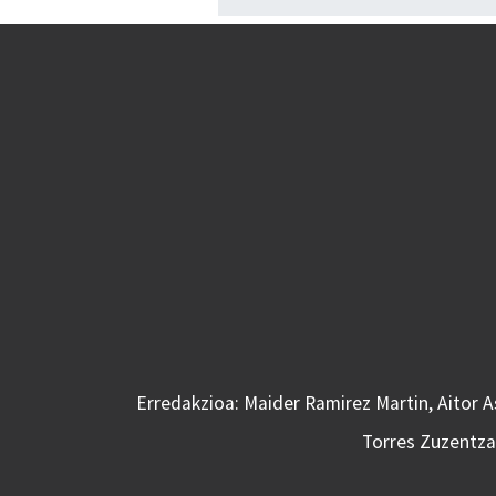
Erredakzioa: Maider Ramirez Martin, Aitor 
Torres Zuzentzai