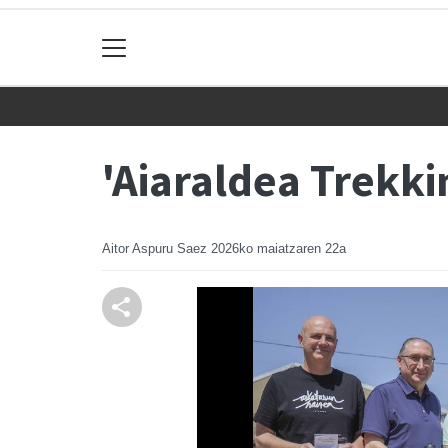
'Aiaraldea Trekki
Aitor Aspuru Saez
2026ko maiatzaren 22a