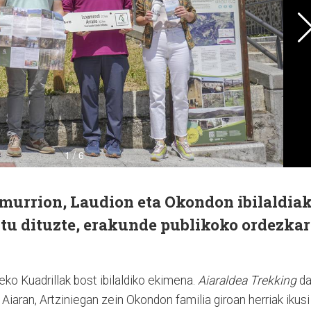
Amurrion, Laudion eta Okondon ibilaldia
tu dituzte, erakunde publikoko ordezkar
ko Kuadrillak bost ibilaldiko ekimena.
Aiaraldea Trekking
d
Aiaran, Artziniegan zein Okondon familia giroan herriak ikusi