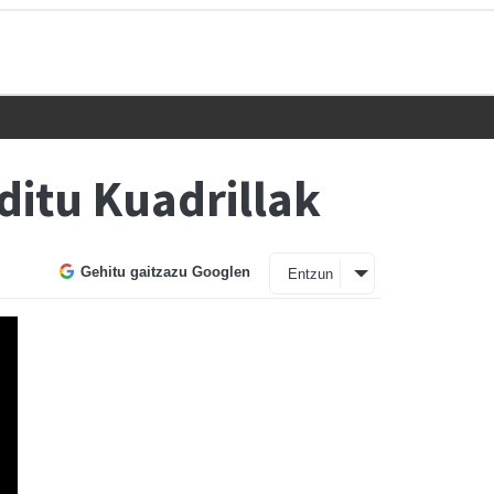
 ditu Kuadrillak
Gehitu gaitzazu Googlen
Entzun