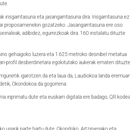
ute.
 irisgarritasuna eta jasangarritasuna dira. Irisgarritasuna ez
ar proposamenekin gozatzeko. Jasangarritasuna ere oso
einaleak, adibidez, egurrezkoak dira. 160 instalatu dituzte
.
 baino gehiagoko luzera eta 1.625 metroko desnibel metatua
tari-profil desberdinetara egokitutako aukerak ematen dituzte
rrigunetik igarotzen da eta laua da, Laudiokoa landa eremua
ldetik, Okondokoa da gogorrena.
ia inprimatu dute eta euskarri digitala ere badago, QR kode
iko ugarik parte hartu dute. Okondoko, Artziniegako eta