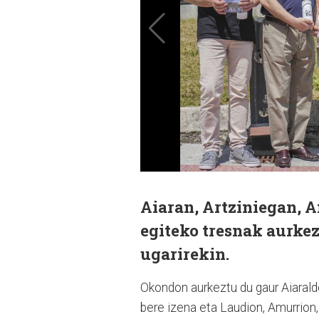
Aiaran, Artziniegan, 
egiteko tresnak aurkez
ugarirekin.
Okondon aurkeztu du gaur Aiaralde
bere izena eta Laudion, Amurrion, 