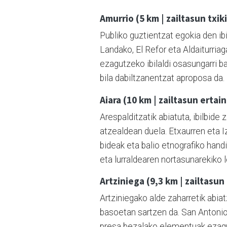
Amurrio (5 km | zailtasun txik
Publiko guztientzat egokia den ibil
Landako, El Refor eta Aldaiturria
ezagutzeko ibilaldi osasungarri ba
bila dabiltzanentzat aproposa da.
Aiara (10 km | zailtasun ertai
Arespalditzatik abiatuta, ibilbid
atzealdean duela. Etxaurren eta I
bideak eta balio etnografiko hand
eta lurraldearen nortasunarekiko 
Artziniega (9,3 km | zailtasun
Artziniegako alde zaharretik abia
basoetan sartzen da. San Antonio 
presa bezalako elementuak ezagut