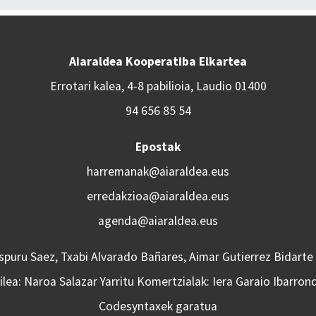
Aiaraldea Kooperatiba Elkartea
Errotari kalea, 4-8 pabilioia, Laudio 01400
94 656 85 54
Epostak
harremanak@aiaraldea.eus
erredakzioa@aiaraldea.eus
agenda@aiaraldea.eus
Aspuru Saez, Txabi Alvarado Bañares, Aimar Gutierrez Bidarte
lea: Naroa Salazar Yarritu Komertzialak: Iera Garaio Ibarron
Codesyntaxek garatua