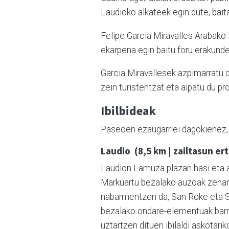
Laudioko alkateek egin dute, bait
Felipe Garcia Miravalles Arabako 
ekarpena egin baitu foru erakunde
Garcia Miravallesek azpimarratu 
zein turistentzat eta aipatu du p
Ibilbideak
Paseoen ezaugarriei dagokienez, h
Laudio (8,5 km | zailtasun er
Laudion Lamuza plazan hasi eta am
Markuartu bezalako auzoak zehark
nabarmentzen da, San Roke eta S
bezalako ondare-elementuak barne
uztartzen dituen ibilaldi askotarik