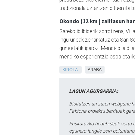
tradizionala uztartzen dituen ibilb
Okondo (12 km | zailtasun ha
Sareko ibilbiderik zorrotzena, Vill
inguruneak zeharkatuz eta San Se
guneetatik igaroz. Mendi-ibilaldi
mendiko esperientzia osoa eta iku
KIROLA
ARABA
LAGUN AGURGARRIA:
Bisitatzen ari zaren webgune h
Faktoria proiektu berrituak gar
Euskarazko hedabideak sortu e
egunero langile zein boluntario