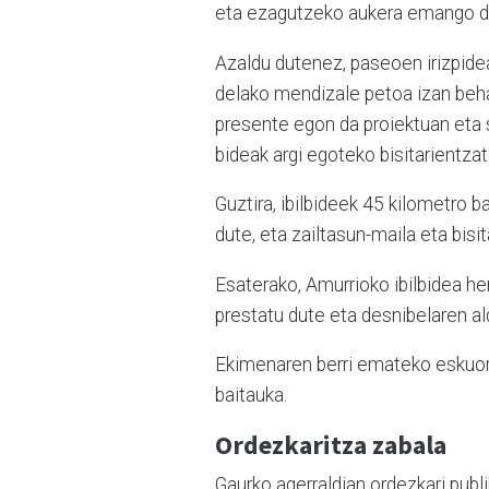
eta ezagutzeko aukera emango d
Azaldu dutenez, paseoen irizpideak
delako mendizale petoa izan beh
presente egon da proiektuan eta s
bideak argi egoteko bisitarientzat
Guztira, ibilbideek 45 kilometro
dute, eta zailtasun-maila eta bisi
Esaterako, Amurrioko ibilbidea he
prestatu dute eta desnibelaren a
Ekimenaren berri emateko eskuorr
baitauka.
Ordezkaritza zabala
Gaurko agerraldian ordezkari publ