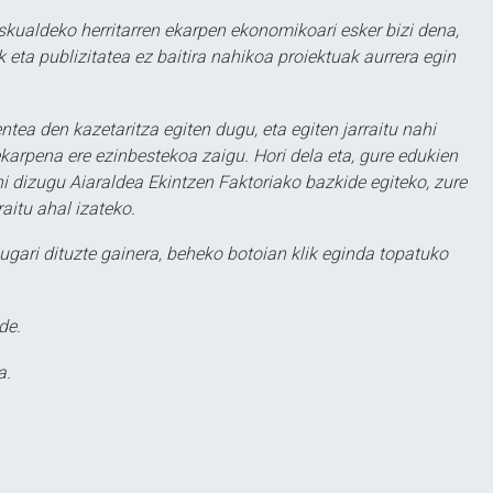
eskualdeko herritarren ekarpen ekonomikoari esker bizi dena,
 eta publizitatea ez baitira nahikoa proiektuak aurrera egin
ntea den kazetaritza egiten dugu, eta egiten jarraitu nahi
karpena ere ezinbestekoa zaigu. Hori dela eta, gure edukien
hi dizugu Aiaraldea Ekintzen Faktoriako bazkide egiteko, zure
aitu ahal izateko.
ugari dituzte gainera, beheko botoian klik eginda topatuko
de.
a.