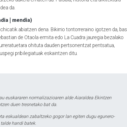
idea da.
ndia | mendia)
achicatik abiatzen dena. Bikirrio tontorreraino igotzen da, ba
bastian de Otaola ermita edo La Cuadra jauregia bezalako
 aurreratuetara ohituta dauden pertsonentzat pentsatua,
spegi pribilegiatuak eskaintzen ditu.
au euskararen normalizazioaren alde Aiaraldea Ekintzen
atzen duen tresnetako bat da.
ta eskualdean zabaltzeko gogor lan egiten dugu egunero-
 talde handi batek.