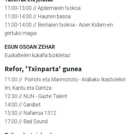
11:00-13:00 // Apdemaren txokoa
11:00-14:00 // Haurren basoa
11:00-14:00 // Berriaren txokoa - Asier Kidam-en
gertuko magia
EGUN OSOAN ZEHAR
Euskaltelen kukaña bizikletaz
Refor, 'Txinparta' gunea
11:00 // Porrotx eta Marimotots - Arabako Ikastolekin
Irri, Kantu eta Dantza
12:30 // NUN - Gazte Talent
14:00 // Ganibet
15:30 // Nafarroa 1512
17:00 // Bad Sound