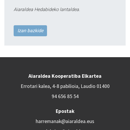
Aiaraldea Hedabideko lantaldea.
Izan bazkide
Aiaraldea Kooperatiba Elkartea
Errotari kalea, 4-8 pabilioia, Laudio 01400
94 656 85 54
Epostak
harremanak@aiaraldea.eus