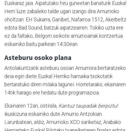
Euskaraz jaia. Aipatutako hiru guneetan banaturik Euskal
Herri luze zabaleko talde ugari izango dira Amurrioko
oholtzan: EH Sukarra, Ganibet, Nafarroa 1512, Akerbeltz
edota Bad Sound, batzuk aipatzearren. Tokiko uzta ere
ez da faltako, Belgorri seikote amurrioarrak kontzertua
eskainiko baitu parkean 14:30ean.
Asteburu osoko plana
Antolakuntzatik asteburu osoan Amurriora bertaratzeko
deia egin diete Euskal Herriko hamaika txokotatik
bertaratuko diren milaka lagunei. Horretarako, ekainaren
14tik harago ere hedatu dute programazioa.
Ekainaren 12an, ostirala,
Kantuz taupadak berpiztu!
ikuskizuna eskainiko dute Amurrio Antzokian.
Larunbatean, aldiz, Amurrioko XCO sariketaz, Arabako
Herriarteko Euskal Pilotako txapelketaren finalaz edota