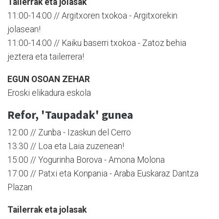
Tailerrak eta jolasak
11:00-14:00 // Argitxoren txokoa - Argitxorekin
jolasean!
11:00-14:00 // Kaiku baserri txokoa - Zatoz behia
jeztera eta tailerrera!
EGUN OSOAN ZEHAR
Eroski elikadura eskola
Refor, 'Taupadak' gunea
12:00 // Zunba - Izaskun del Cerro
13:30 // Loa eta Laia zuzenean!
15:00 // Yogurinha Borova - Amona Molona
17:00 // Patxi eta Konpania - Araba Euskaraz Dantza
Plazan
Tailerrak eta jolasak