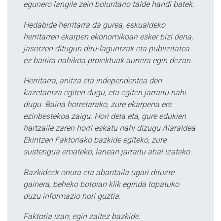
egunero langile zein boluntario talde handi batek.
Hedabide herritarra da gurea, eskualdeko
herritarren ekarpen ekonomikoari esker bizi dena,
jasotzen ditugun diru-laguntzak eta publizitatea
ez baitira nahikoa proiektuak aurrera egin dezan.
Herritarra, anitza eta independentea den
kazetaritza egiten dugu, eta egiten jarraitu nahi
dugu. Baina horretarako, zure ekarpena ere
ezinbestekoa zaigu. Hori dela eta, gure edukien
hartzaile zaren horri eskatu nahi dizugu Aiaraldea
Ekintzen Faktoriako bazkide egiteko, zure
sustengua emateko, lanean jarraitu ahal izateko.
Bazkideek onura eta abantaila ugari dituzte
gainera, beheko botoian klik eginda topatuko
duzu informazio hori guztia.
Faktoria izan, egin zaitez bazkide.