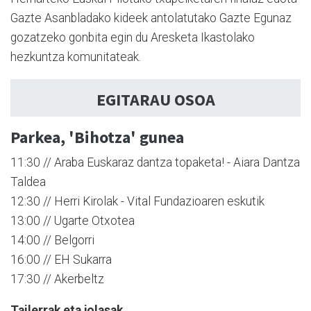
Gazte Asanbladako kideek antolatutako Gazte Egunaz
gozatzeko gonbita egin du Aresketa Ikastolako
hezkuntza komunitateak.
EGITARAU OSOA
Parkea, 'Bihotza' gunea
11:30 // Araba Euskaraz dantza topaketa! - Aiara Dantza
Taldea
12:30 // Herri Kirolak - Vital Fundazioaren eskutik
13:00 // Ugarte Otxotea
14:00 // Belgorri
16:00 // EH Sukarra
17:30 // Akerbeltz
Tailerrak eta jolasak