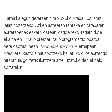
Hamaika egun geratzen dira 2026ko Araba Euskaraz
jaiaz gozatzeko. Azken asteetan tantaka egitarauaren
aurrerapenak eskaini ostean, dagoeneko iragarri dute
ekainaren 14rako prestatutako programazio oparoa
bere osotasunean.
Taupadak berpiztu!
lemapean,
Aresketa Ikastola hauspotzeko baliatuko dute aurtengo
hitzordua, goizetik iluntzera arte luzatuko den ekitaldi
sortarekin.