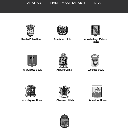
ARAUAK
HARREMANETARAKO
RSS