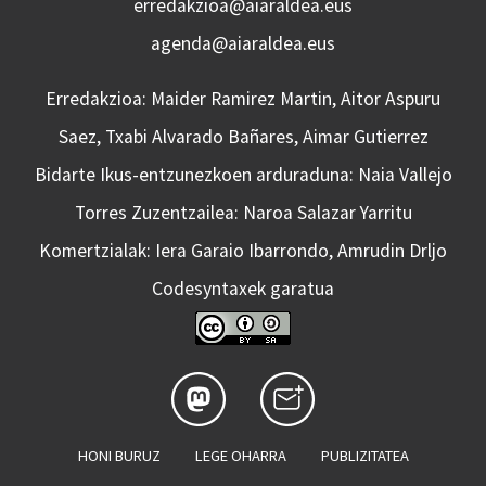
erredakzioa@aiaraldea.eus
agenda@aiaraldea.eus
Erredakzioa: Maider Ramirez Martin, Aitor Aspuru
Saez, Txabi Alvarado Bañares, Aimar Gutierrez
Bidarte Ikus-entzunezkoen arduraduna: Naia Vallejo
Torres Zuzentzailea: Naroa Salazar Yarritu
Komertzialak: Iera Garaio Ibarrondo, Amrudin Drljo
Codesyntaxek garatua
HONI BURUZ
LEGE OHARRA
PUBLIZITATEA