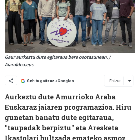
Gaur aurkeztu dute egitaraua bere osotasunean. /
Aiaraldea.eus
Entzun
Gehitu gaitzazu Googlen
Aurkeztu dute Amurrioko Araba
Euskaraz jaiaren programazioa. Hiru
gunetan banatu dute egitaraua,
"taupadak berpiztu" eta Aresketa
Ikastolari bultzada emateko asmoz.