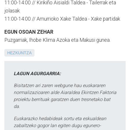
11:00-14:00 // Kirikiño Aisialdi Taldea - Tailerrak eta
jolasak
11:00-14:00 // Amurrioko Xake Taldea - Xake partidak
EGUN OSOAN ZEHAR
Puzgarriak, Ihobe Klima Azoka eta Makusi gunea.
HEZKUNTZA
LAGUN AGURGARRIA:
Bisitatzen ari zaren webgune hau euskararen
normalizazioaren alde Aiaraldea Ekintzen Faktoria
proiektu berrituak garatzen duen tresnetako bat
da.
Euskarazko hedabideak sortu eta eskualdean
zabaltzeko gogor lan egiten dugu egunero-