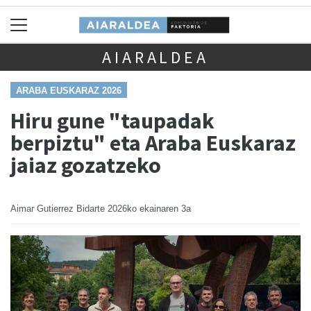
AIARALDEA
ARABA EUSKARAZ 2026
Hiru gune "taupadak
berpiztu" eta Araba Euskaraz
jaiaz gozatzeko
Aimar Gutierrez Bidarte
2026ko ekainaren 3a