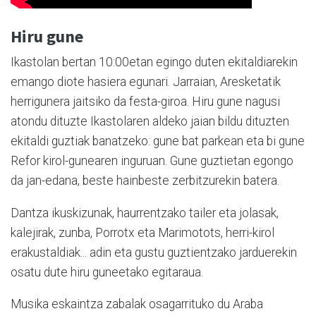
Hiru gune
Ikastolan bertan 10:00etan egingo duten ekitaldiarekin
emango diote hasiera egunari. Jarraian, Aresketatik
herrigunera jaitsiko da festa-giroa. Hiru gune nagusi
atondu dituzte Ikastolaren aldeko jaian bildu dituzten
ekitaldi guztiak banatzeko: gune bat parkean eta bi gune
Refor kirol-gunearen inguruan. Gune guztietan egongo
da jan-edana, beste hainbeste zerbitzurekin batera.
Dantza ikuskizunak, haurrentzako tailer eta jolasak,
kalejirak, zunba, Porrotx eta Marimotots, herri-kirol
erakustaldiak... adin eta gustu guztientzako jarduerekin
osatu dute hiru guneetako egitaraua.
Musika eskaintza zabalak osagarrituko du Araba