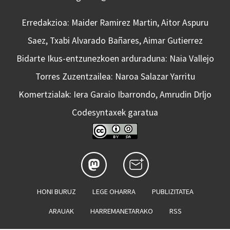
Erredakzioa: Maider Ramirez Martin, Aitor Aspuru
Saez, Txabi Alvarado Bañares, Aimar Gutierrez
Bidarte Ikus-entzunezkoen arduraduna: Naia Vallejo
Torres Zuzentzailea: Naroa Salazar Yarritu
Komertzialak: Iera Garaio Ibarrondo, Amrudin Drljo
Codesyntaxek garatua
HONI BURUZ
LEGE OHARRA
PUBLIZITATEA
ARAUAK
HARREMANETARAKO
RSS