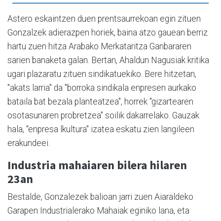
Astero eskaintzen duen prentsaurrekoan egin zituen
Gonzalzek adierazpen horiek, baina atzo gauean berriz
hartu zuen hitza Arabako Merkataritza Ganbararen
sarien banaketa galan. Bertan, Ahaldun Nagusiak kritika
ugari plazaratu zituen sindikatuekiko. Bere hitzetan,
"akats larria" da "borroka sindikala enpresen aurkako
bataila bat bezala planteatzea", horrek "gizartearen
osotasunaren probretzea" soilik dakarrelako. Gauzak
hala, "enpresa lkultura" izatea eskatu zien langileen
erakundeei.
Industria mahaiaren bilera hilaren
23an
Bestalde, Gonzalezek balioan jarri zuen Aiaraldeko
Garapen Industrialerako Mahaiak eginiko lana, eta