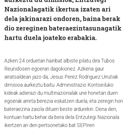
Nazionalagatik ikertua izaten ari
dela jakinarazi ondoren, baina berak
dio zereginen bateraezintasunagatik
hartu duela joateko erabakia.
Azken 24 orduetan hainbat albiste pilatu dira Tubos
Reunidosen egoerari dagokionez. Azkena gaur
arratsaldean jazo da, Jesus Perez Rodriguez Urrutiak
dimisioa aurkeztu baitu. Administrazio Kontseiluko
kideak adierazi du multinazionalak une honetan duen
egoerak arreta berezia eskatzen duela, eta zeregin hori
bateraezina zaiola dituen beste ardurekin. Dena den,
kontuan hartu behar da bera dela Entzutegi Nazionala
ikertzen ari den pertsonetako bat SEPIren