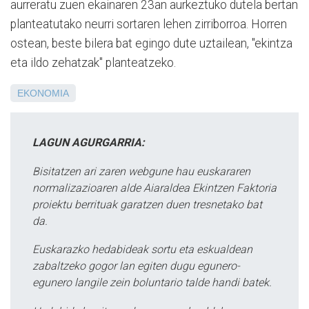
aurreratu zuen ekainaren 23an aurkeztuko dutela bertan
planteatutako neurri sortaren lehen zirriborroa. Horren
ostean, beste bilera bat egingo dute uztailean, "ekintza
eta ildo zehatzak" planteatzeko.
EKONOMIA
LAGUN AGURGARRIA:
Bisitatzen ari zaren webgune hau euskararen
normalizazioaren alde Aiaraldea Ekintzen Faktoria
proiektu berrituak garatzen duen tresnetako bat
da.
Euskarazko hedabideak sortu eta eskualdean
zabaltzeko gogor lan egiten dugu egunero-
egunero langile zein boluntario talde handi batek.