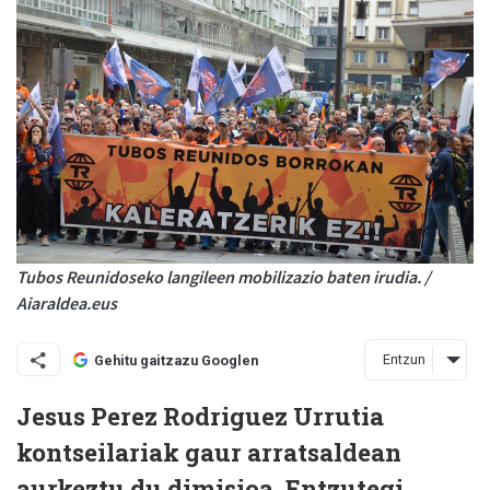
Tubos Reunidoseko langileen mobilizazio baten irudia. /
Aiaraldea.eus
Entzun
Gehitu gaitzazu Googlen
Jesus Perez Rodriguez Urrutia
kontseilariak gaur arratsaldean
aurkeztu du dimisioa, Entzutegi