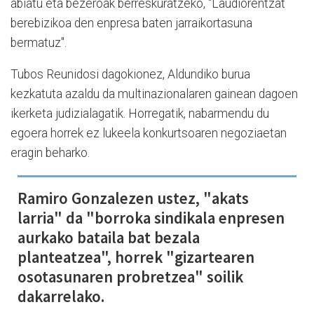
abiatu eta bezeroak berreskuratzeko, "Laudiorentzat
berebizikoa den enpresa baten jarraikortasuna
bermatuz".
Tubos Reunidosi dagokionez, Aldundiko burua
kezkatuta azaldu da multinazionalaren gainean dagoen
ikerketa judizialagatik. Horregatik, nabarmendu du
egoera horrek ez lukeela konkurtsoaren negoziaetan
eragin beharko.
Ramiro Gonzalezen ustez, "akats
larria" da "borroka sindikala enpresen
aurkako bataila bat bezala
planteatzea", horrek "gizartearen
osotasunaren probretzea" soilik
dakarrelako.