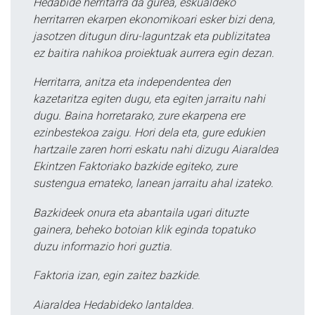
Hedabide herritarra da gurea, eskualdeko
herritarren ekarpen ekonomikoari esker bizi dena,
jasotzen ditugun diru-laguntzak eta publizitatea
ez baitira nahikoa proiektuak aurrera egin dezan.
Herritarra, anitza eta independentea den
kazetaritza egiten dugu, eta egiten jarraitu nahi
dugu. Baina horretarako, zure ekarpena ere
ezinbestekoa zaigu. Hori dela eta, gure edukien
hartzaile zaren horri eskatu nahi dizugu Aiaraldea
Ekintzen Faktoriako bazkide egiteko, zure
sustengua emateko, lanean jarraitu ahal izateko.
Bazkideek onura eta abantaila ugari dituzte
gainera, beheko botoian klik eginda topatuko
duzu informazio hori guztia.
Faktoria izan, egin zaitez bazkide.
Aiaraldea Hedabideko lantaldea.