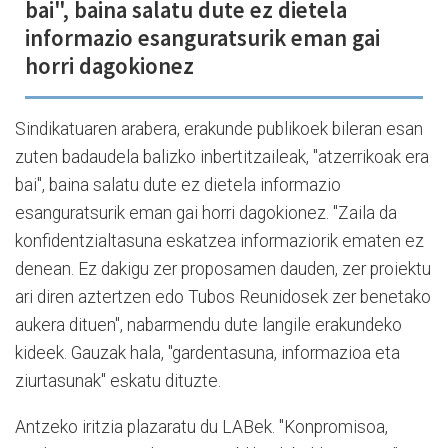
bai", baina salatu dute ez dietela
informazio esanguratsurik eman gai
horri dagokionez
Sindikatuaren arabera, erakunde publikoek bileran esan
zuten badaudela balizko inbertitzaileak, "atzerrikoak era
bai", baina salatu dute ez dietela informazio
esanguratsurik eman gai horri dagokionez. "Zaila da
konfidentzialtasuna eskatzea informaziorik ematen ez
denean. Ez dakigu zer proposamen dauden, zer proiektu
ari diren aztertzen edo Tubos Reunidosek zer benetako
aukera dituen", nabarmendu dute langile erakundeko
kideek. Gauzak hala, "gardentasuna, informazioa eta
ziurtasunak" eskatu dituzte.
Antzeko iritzia plazaratu du LABek. "Konpromisoa,