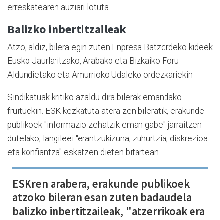
erreskatearen auziari lotuta.
Balizko inbertitzaileak
Atzo, aldiz, bilera egin zuten Enpresa Batzordeko kideek
Eusko Jaurlaritzako, Arabako eta Bizkaiko Foru
Aldundietako eta Amurrioko Udaleko ordezkariekin.
Sindikatuak kritiko azaldu dira bilerak emandako
fruituekin. ESK kezkatuta atera zen bileratik, erakunde
publikoek "informazio zehatzik eman gabe" jarraitzen
dutelako, langileei "erantzukizuna, zuhurtzia, diskrezioa
eta konfiantza" eskatzen dieten bitartean.
ESKren arabera, erakunde publikoek
atzoko bileran esan zuten badaudela
balizko inbertitzaileak, "atzerrikoak era