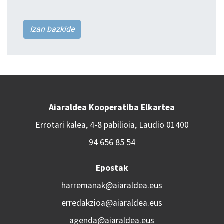
Izan bazkide
Aiaraldea Kooperatiba Elkartea
Errotari kalea, 4-8 pabilioia, Laudio 01400
94 656 85 54
Epostak
harremanak@aiaraldea.eus
erredakzioa@aiaraldea.eus
agenda@aiaraldea.eus