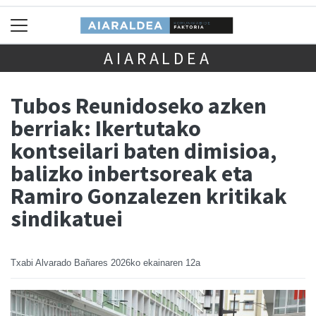
AIARALDEA
Tubos Reunidoseko azken
berriak: Ikertutako
kontseilari baten dimisioa,
balizko inbertsoreak eta
Ramiro Gonzalezen kritikak
sindikatuei
Txabi Alvarado Bañares
2026ko ekainaren 12a