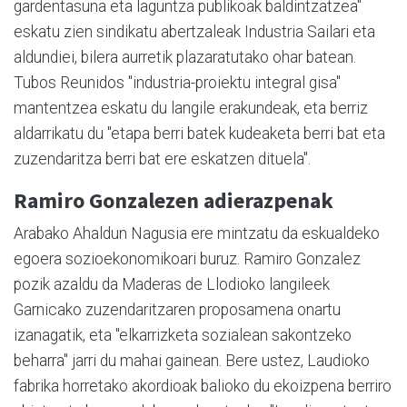
gardentasuna eta laguntza publikoak baldintzatzea"
eskatu zien sindikatu abertzaleak Industria Sailari eta
aldundiei, bilera aurretik plazaratutako ohar batean.
Tubos Reunidos "industria-proiektu integral gisa"
mantentzea eskatu du langile erakundeak, eta berriz
aldarrikatu du "etapa berri batek kudeaketa berri bat eta
zuzendaritza berri bat ere eskatzen dituela".
Ramiro Gonzalezen adierazpenak
Arabako Ahaldun Nagusia ere mintzatu da eskualdeko
egoera sozioekonomikoari buruz. Ramiro Gonzalez
pozik azaldu da Maderas de Llodioko langileek
Garnicako zuzendaritzaren proposamena onartu
izanagatik, eta "elkarrizketa sozialean sakontzeko
beharra" jarri du mahai gainean. Bere ustez, Laudioko
fabrika horretako akordioak balioko du ekoizpena berriro