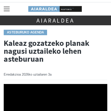
AIARALDEA
ASTEBURUKO AGENDA
Kaleaz gozatzeko planak
nagusi uztaileko lehen
asteburuan
Erredakzioa
2026ko uztailaren 3a