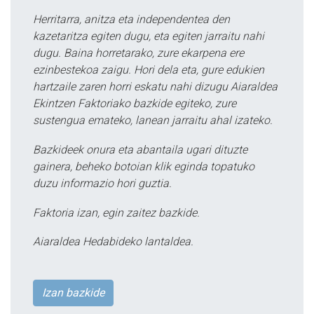
Herritarra, anitza eta independentea den
kazetaritza egiten dugu, eta egiten jarraitu nahi
dugu. Baina horretarako, zure ekarpena ere
ezinbestekoa zaigu. Hori dela eta, gure edukien
hartzaile zaren horri eskatu nahi dizugu Aiaraldea
Ekintzen Faktoriako bazkide egiteko, zure
sustengua emateko, lanean jarraitu ahal izateko.
Bazkideek onura eta abantaila ugari dituzte
gainera, beheko botoian klik eginda topatuko
duzu informazio hori guztia.
Faktoria izan, egin zaitez bazkide.
Aiaraldea Hedabideko lantaldea.
Izan bazkide