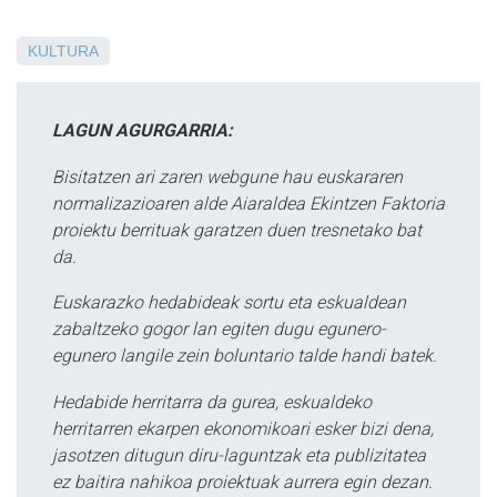
KULTURA
LAGUN AGURGARRIA:
Bisitatzen ari zaren webgune hau euskararen
normalizazioaren alde Aiaraldea Ekintzen Faktoria
proiektu berrituak garatzen duen tresnetako bat
da.
Euskarazko hedabideak sortu eta eskualdean
zabaltzeko gogor lan egiten dugu egunero-
egunero langile zein boluntario talde handi batek.
Hedabide herritarra da gurea, eskualdeko
herritarren ekarpen ekonomikoari esker bizi dena,
jasotzen ditugun diru-laguntzak eta publizitatea
ez baitira nahikoa proiektuak aurrera egin dezan.