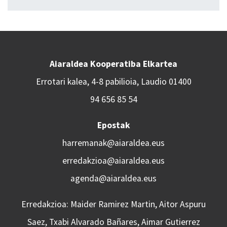
Aiaraldea Kooperatiba Elkartea
Errotari kalea, 4-8 pabilioia, Laudio 01400
94 656 85 54
Epostak
harremanak@aiaraldea.eus
erredakzioa@aiaraldea.eus
agenda@aiaraldea.eus
Erredakzioa: Maider Ramirez Martin, Aitor Aspuru
Saez, Txabi Alvarado Bañares, Aimar Gutierrez