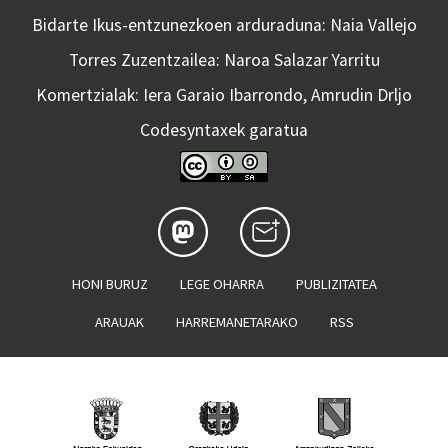
Bidarte Ikus-entzunezkoen arduraduna: Naia Vallejo
Torres Zuzentzailea: Naroa Salazar Yarritu
Komertzialak: Iera Garaio Ibarrondo, Amrudin Drljo
Codesyntaxek garatua
HONI BURUZ
LEGE OHARRA
PUBLIZITATEA
ARAUAK
HARREMANETARAKO
RSS