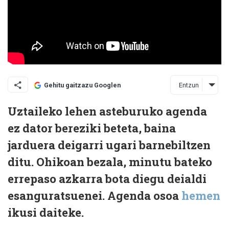
Entzun
Gehitu gaitzazu Googlen
Uztaileko lehen asteburuko agenda
ez dator bereziki beteta, baina
jarduera deigarri ugari barnebiltzen
ditu. Ohikoan bezala, minutu bateko
errepaso azkarra bota diegu deialdi
esanguratsuenei. Agenda osoa
hemen
ikusi daiteke.