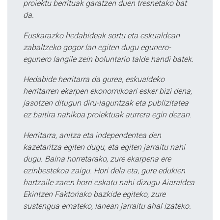
proiektu berrituak garatzen duen tresnetako bat
da.
Euskarazko hedabideak sortu eta eskualdean
zabaltzeko gogor lan egiten dugu egunero-
egunero langile zein boluntario talde handi batek.
Hedabide herritarra da gurea, eskualdeko
herritarren ekarpen ekonomikoari esker bizi dena,
jasotzen ditugun diru-laguntzak eta publizitatea
ez baitira nahikoa proiektuak aurrera egin dezan.
Herritarra, anitza eta independentea den
kazetaritza egiten dugu, eta egiten jarraitu nahi
dugu. Baina horretarako, zure ekarpena ere
ezinbestekoa zaigu. Hori dela eta, gure edukien
hartzaile zaren horri eskatu nahi dizugu Aiaraldea
Ekintzen Faktoriako bazkide egiteko, zure
sustengua emateko, lanean jarraitu ahal izateko.