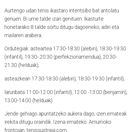
Aurtengo udan tenis ikastaro intentsibo bat antolatu
genuen. Bi ume talde izan genituen. Ikasturte
honetarako 8 talde sortu ditugu dagoeneko, adin eta
mailaren arabera.
Ordutegiak: asteartea 17:30-18:30 (alebin), 18:30-19:30
(infantil), 19:30- 20:30 (perfekzionamendua), 20:30-
21:30 (helduak);
asteazkean 17:30-18:30 (alebin), 18:30-19:30 (infantil);
larunbata 11:00-12:00 (infantil), 12:00 -13:00 (benjamín),
13:00-14:00 (helduak).
Jende gehiago apuntatzeko aukera dago, izen emateak
irekita ditugu oraindik. Izena emateko: Amurrioko
frontoian, tenissustraia.com,