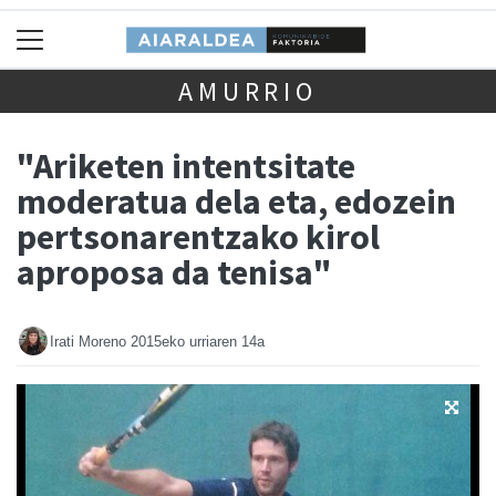
AMURRIO
"Ariketen intentsitate
moderatua dela eta, edozein
pertsonarentzako kirol
aproposa da tenisa"
Irati Moreno
2015eko urriaren 14a