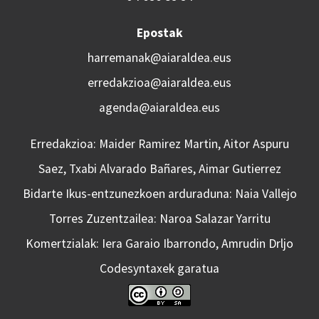
Epostak
harremanak@aiaraldea.eus
erredakzioa@aiaraldea.eus
agenda@aiaraldea.eus
Erredakzioa: Maider Ramirez Martin, Aitor Aspuru
Saez, Txabi Alvarado Bañares, Aimar Gutierrez
Bidarte Ikus-entzunezkoen arduraduna: Naia Vallejo
Torres Zuzentzailea: Naroa Salazar Yarritu
Komertzialak: Iera Garaio Ibarrondo, Amrudin Drljo
Codesyntaxek garatua