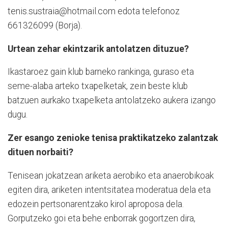
tenis.sustraia@hotmail.com edota telefonoz
661326099 (Borja).
Urtean zehar ekintzarik antolatzen dituzue?
Ikastaroez gain klub barneko rankinga, guraso eta
seme-alaba arteko txapelketak, zein beste klub
batzuen aurkako txapelketa antolatzeko aukera izango
dugu.
Zer esango zenioke tenisa praktikatzeko zalantzak
dituen norbaiti?
Tenisean jokatzean ariketa aerobiko eta anaerobikoak
egiten dira, ariketen intentsitatea moderatua dela eta
edozein pertsonarentzako kirol aproposa dela.
Gorputzeko goi eta behe enborrak gogortzen dira,