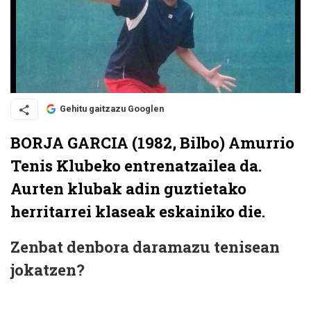
Gehitu gaitzazu Googlen
BORJA GARCIA (1982, Bilbo) Amurrio
Tenis Klubeko entrenatzailea da.
Aurten klubak adin guztietako
herritarrei klaseak eskainiko die.
Zenbat denbora daramazu tenisean
jokatzen?