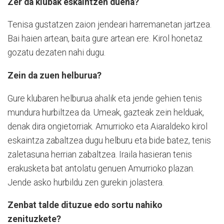
Zer da klubak eskaintzen duena?
Tenisa gustatzen zaion jendeari harremanetan jartzea.
Bai haien artean, baita gure artean ere. Kirol honetaz
gozatu dezaten nahi dugu.
Zein da zuen helburua?
Gure klubaren helburua ahalik eta jende gehien tenis
mundura hurbiltzea da. Umeak, gazteak zein helduak,
denak dira ongietorriak. Amurrioko eta Aiaraldeko kirol
eskaintza zabaltzea dugu helburu eta bide batez, tenis
zaletasuna herrian zabaltzea. Iraila hasieran tenis
erakusketa bat antolatu genuen Amurrioko plazan.
Jende asko hurbildu zen gurekin jolastera.
Zenbat talde dituzue edo sortu nahiko
zenituzkete?