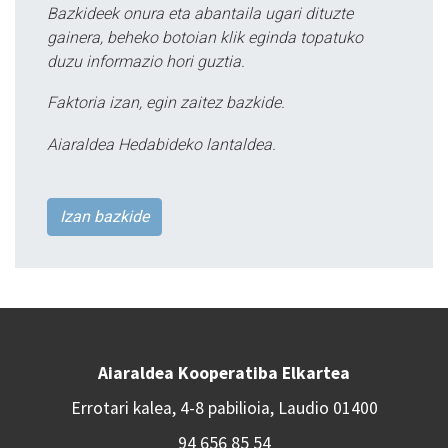
Bazkideek onura eta abantaila ugari dituzte
gainera, beheko botoian klik eginda topatuko
duzu informazio hori guztia.
Faktoria izan, egin zaitez bazkide.
Aiaraldea Hedabideko lantaldea.
Izan bazkide
Aiaraldea Kooperatiba Elkartea
Errotari kalea, 4-8 pabilioia, Laudio 01400
94 656 85 54