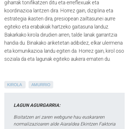
giharrak tonifikatzen ditu eta erreflexuak eta
koordinazioa lantzen dira. Horrez gain, diziplina eta
estrategia ikasten dira, presiopean zailtasunei aurre
egiteko eta erabakiak hartzeko gaitasuna landuz.
Bakarkako kirola dirudien arren, talde lanak garrantzia
handia du. Binakako ariketetan adibidez, elkar ulermena
eta komunikazioa landu egiten da. Horrez gain, kirol oso
soziala da eta lagunak egiteko aukera ematen du.
KIROLA
AMURRIO
LAGUN AGURGARRIA:
Bisitatzen ari zaren webgune hau euskararen
normalizazioaren alde Aiaraldea Ekintzen Faktoria