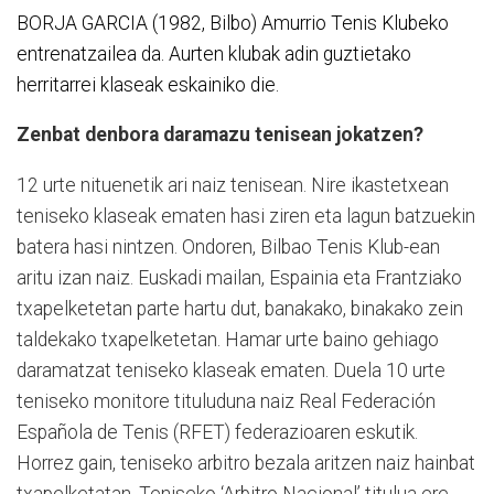
BORJA GARCIA (1982, Bilbo) Amurrio Tenis Klubeko
entrenatzailea da. Aurten klubak adin guztietako
herritarrei klaseak eskainiko die.
Zenbat denbora daramazu tenisean jokatzen?
12 urte nituenetik ari naiz tenisean. Nire ikastetxean
teniseko klaseak ematen hasi ziren eta lagun batzuekin
batera hasi nintzen. Ondoren, Bilbao Tenis Klub-ean
aritu izan naiz. Euskadi mailan, Espainia eta Frantziako
txapelketetan parte hartu dut, banakako, binakako zein
taldekako txapelketetan. Hamar urte baino gehiago
daramatzat teniseko klaseak ematen. Duela 10 urte
teniseko monitore tituluduna naiz Real Federación
Española de Tenis (RFET) federazioaren eskutik.
Horrez gain, teniseko arbitro bezala aritzen naiz hainbat
txapelketatan. Teniseko ‘Arbitro Nacional’ titulua ere