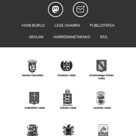
HONI BURUZ
LEGE OHARRA
PUBLIZITATEA
ARAUAK
HARREMANETARAKO
RSS