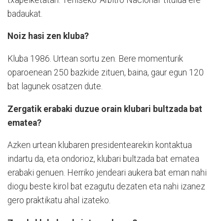
badaukat.
Noiz hasi zen kluba?
Kluba 1986. Urtean sortu zen. Bere momenturik
oparoenean 250 bazkide zituen, baina, gaur egun 120
bat lagunek osatzen dute.
Zergatik erabaki duzue orain klubari bultzada bat
ematea?
Azken urtean klubaren presidentearekin kontaktua
indartu da, eta ondorioz, klubari bultzada bat ematea
erabaki genuen. Herriko jendeari aukera bat eman nahi
diogu beste kirol bat ezagutu dezaten eta nahi izanez
gero praktikatu ahal izateko.