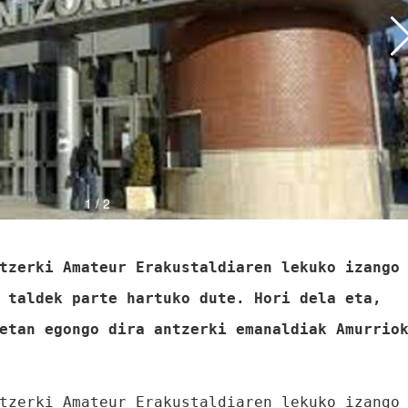
tzerki Amateur Erakustaldiaren lekuko izango
 taldek parte hartuko dute. Hori dela eta,
etan egongo dira antzerki emanaldiak Amurrio
tzerki Amateur Erakustaldiaren lekuko izango