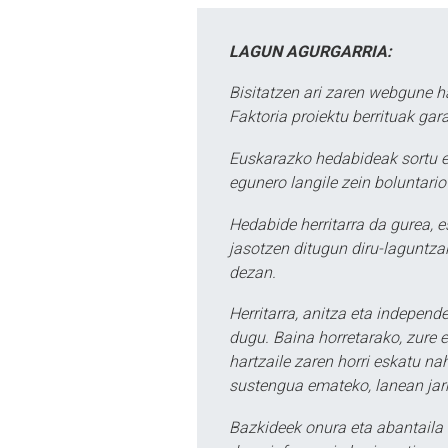
LAGUN AGURGARRIA:
Bisitatzen ari zaren webgune h
Faktoria proiektu berrituak gar
Euskarazko hedabideak sortu e
egunero langile zein boluntario
Hedabide herritarra da gurea, 
jasotzen ditugun diru-laguntzak
dezan.
Herritarra, anitza eta independe
dugu. Baina horretarako, zure e
hartzaile zaren horri eskatu na
sustengua emateko, lanean jarr
Bazkideek onura eta abantaila 