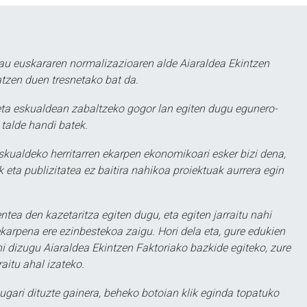
au euskararen normalizazioaren alde Aiaraldea Ekintzen
atzen duen tresnetako bat da.
ta eskualdean zabaltzeko gogor lan egiten dugu egunero-
 talde handi batek.
eskualdeko herritarren ekarpen ekonomikoari esker bizi dena,
 eta publizitatea ez baitira nahikoa proiektuak aurrera egin
ntea den kazetaritza egiten dugu, eta egiten jarraitu nahi
karpena ere ezinbestekoa zaigu. Hori dela eta, gure edukien
hi dizugu Aiaraldea Ekintzen Faktoriako bazkide egiteko, zure
aitu ahal izateko.
ugari dituzte gainera, beheko botoian klik eginda topatuko