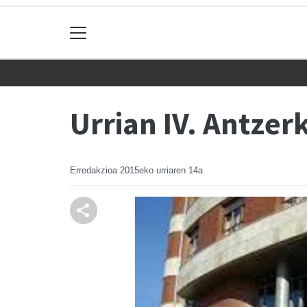
Urrian IV. Antzer
Erredakzioa
2015eko urriaren 14a