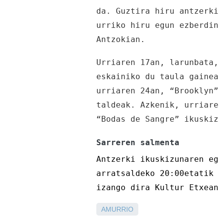
da. Guztira hiru antzerki
urriko hiru egun ezberdin
Antzokian.
Urriaren 17an, larunbata,
eskainiko du taula gainea
urriaren 24an, “Brooklyn”
taldeak. Azkenik, urriare
“Bodas de Sangre” ikuskiz
Sarreren salmenta
Antzerki ikuskizunaren eg
arratsaldeko 20:00etatik 
izango dira Kultur Etxean
AMURRIO