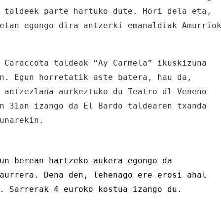
 taldeek parte hartuko dute. Hori dela eta,
etan egongo dira antzerki emanaldiak Amurrio
 Caraccota taldeak “Ay Carmela” ikuskizuna
n. Egun horretatik aste batera, hau da,
 antzezlana aurkeztuko du Teatro dl Veneno
n 31an izango da El Bardo taldearen txanda
unarekin.
un berean hartzeko aukera egongo da
aurrera. Dena den, lehenago ere erosi ahal
. Sarrerak 4 euroko kostua izango du.