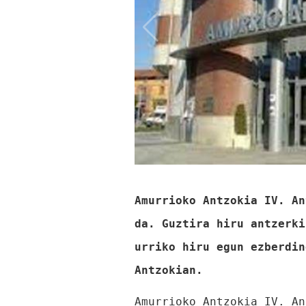
Amurrioko Antzokia IV. An
da. Guztira hiru antzerki
urriko hiru egun ezberdin
Antzokian.
Amurrioko Antzokia IV. An