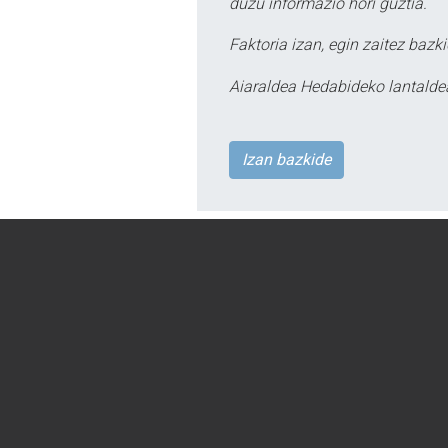
duzu informazio hori guztia.
Faktoria izan, egin zaitez bazki
Aiaraldea Hedabideko lantalde
Izan bazkide