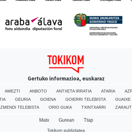
Gertuko informazioa, euskaraz
AMEZTI
ANBOTO
ANTXETA IRRATIA
ATARIA
AZP
TIA
GEURIA
GOIENA
GOIERRI TELEBISTA
GUAIXE
IZMENDI TELEBISTA
ORIO GUKA
TXINTXARRI
ZARAUT
Matx
Gurean
Ttap
Tokikom publizitatea