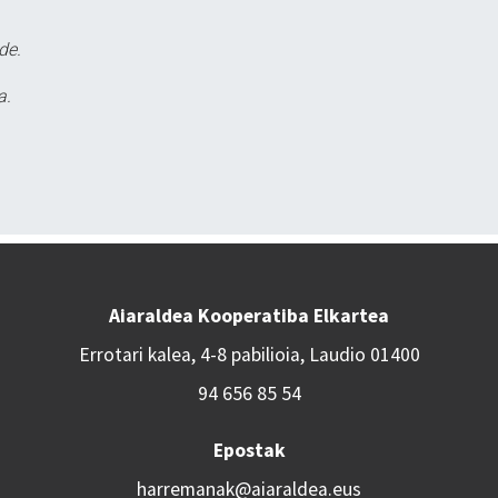
de.
a.
Aiaraldea Kooperatiba Elkartea
Errotari kalea, 4-8 pabilioia, Laudio 01400
94 656 85 54
Epostak
harremanak@aiaraldea.eus