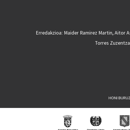
Erredakzioa: Maider Ramirez Martin, Aitor 
Torres Zuzentzai
HONI BURU