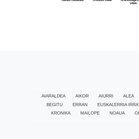
AIARALDEA
AIKOR
AIURRI
ALEA
BEGITU
ERRAN
EUSKALERRIA IRRA
KRONIKA
MAILOPE
NOAUA
O