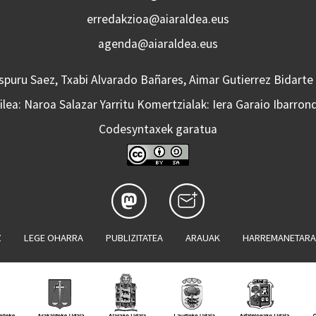
erredakzioa@aiaraldea.eus
agenda@aiaraldea.eus
Aspuru Saez, Txabi Alvarado Bañares, Aimar Gutierrez Bidarte
lea: Naroa Salazar Yarritu Komertzialak: Iera Garaio Ibarron
Codesyntaxek garatua
Z
LEGE OHARRA
PUBLIZITATEA
ARAUAK
HARREMANETAR