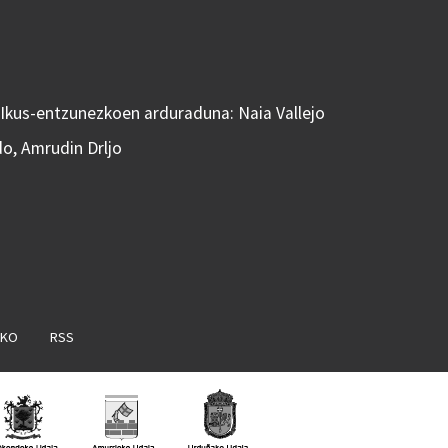
 Ikus-entzunezkoen arduraduna: Naia Vallejo
do, Amrudin Drljo
AKO
RSS