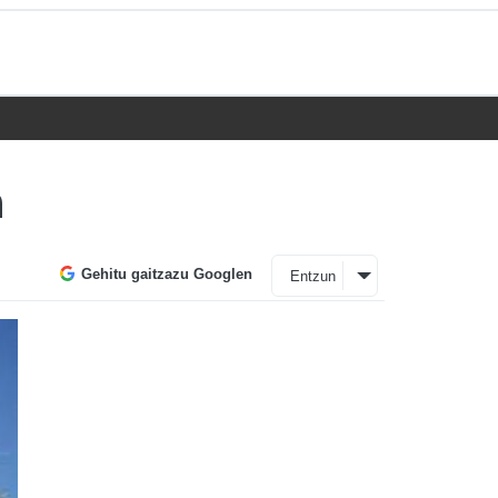
a
Gehitu gaitzazu Googlen
Entzun