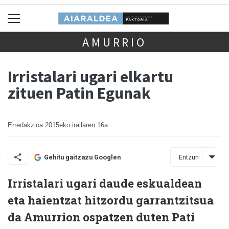
AMURRIO
Irristalari ugari elkartu
zituen Patin Egunak
Erredakzioa
2015eko irailaren 16a
Entzun
Gehitu gaitzazu Googlen
Irristalari ugari daude eskualdean
eta haientzat hitzordu garrantzitsua
da Amurrion ospatzen duten Pati