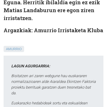
Eguna. Herritik ibilaldia egin ez ezik
Matias Landaburun ere egon ziren
irristatzen.
Argazkiak: Amurrio Irristaketa Kluba
AMURRIO
LAGUN AGURGARRIA:
Bisitatzen ari zaren webgune hau euskararen
normalizazioaren alde Aiaraldea Ekintzen Faktoria
proiektu berrituak garatzen duen tresnetako bat
da.
Euskarazko hedabideak sortu eta eskualdean