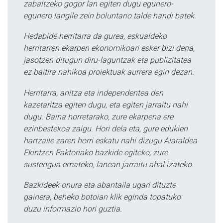
zabaltzeko gogor lan egiten dugu egunero-
egunero langile zein boluntario talde handi batek.
Hedabide herritarra da gurea, eskualdeko
herritarren ekarpen ekonomikoari esker bizi dena,
jasotzen ditugun diru-laguntzak eta publizitatea
ez baitira nahikoa proiektuak aurrera egin dezan.
Herritarra, anitza eta independentea den
kazetaritza egiten dugu, eta egiten jarraitu nahi
dugu. Baina horretarako, zure ekarpena ere
ezinbestekoa zaigu. Hori dela eta, gure edukien
hartzaile zaren horri eskatu nahi dizugu Aiaraldea
Ekintzen Faktoriako bazkide egiteko, zure
sustengua emateko, lanean jarraitu ahal izateko.
Bazkideek onura eta abantaila ugari dituzte
gainera, beheko botoian klik eginda topatuko
duzu informazio hori guztia.