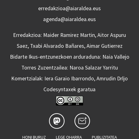
erredakzioa@aiaraldea.eus
agenda@aiaraldea.eus
Erredakzioa: Maider Ramirez Martin, Aitor Aspuru
Saez, Txabi Alvarado Bañares, Aimar Gutierrez
Bidarte Ikus-entzunezkoen arduraduna: Naia Vallejo
Torres Zuzentzailea: Naroa Salazar Yarritu
Komertzialak: Iera Garaio Ibarrondo, Amrudin Drljo
Codesyntaxek garatua
HONI BURUZ
LEGE OHARRA
PUBLIZITATEA