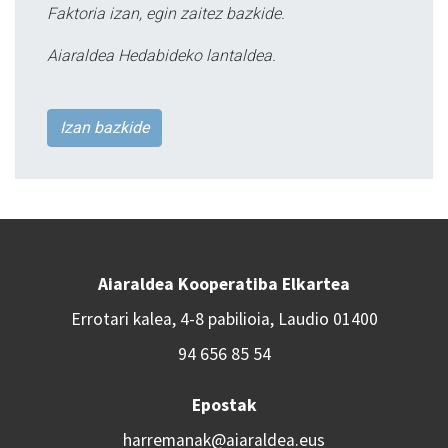
Faktoria izan, egin zaitez bazkide.
Aiaraldea Hedabideko lantaldea.
Izan bazkide
Aiaraldea Kooperatiba Elkartea
Errotari kalea, 4-8 pabilioia, Laudio 01400
94 656 85 54
Epostak
harremanak@aiaraldea.eus