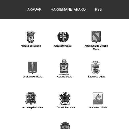
ARAUAK
HARREMANETARAKO
RSS