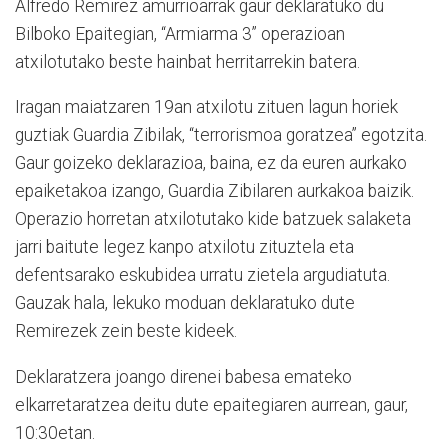
Alfredo Remirez amurrioarrak gaur deklaratuko du
Bilboko Epaitegian, “Armiarma 3” operazioan
atxilotutako beste hainbat herritarrekin batera.
Iragan maiatzaren 19an atxilotu zituen lagun horiek
guztiak Guardia Zibilak, “terrorismoa goratzea” egotzita.
Gaur goizeko deklarazioa, baina, ez da euren aurkako
epaiketakoa izango, Guardia Zibilaren aurkakoa baizik.
Operazio horretan atxilotutako kide batzuek salaketa
jarri baitute legez kanpo atxilotu zituztela eta
defentsarako eskubidea urratu zietela argudiatuta.
Gauzak hala, lekuko moduan deklaratuko dute
Remirezek zein beste kideek.
Deklaratzera joango direnei babesa emateko
elkarretaratzea deitu dute epaitegiaren aurrean, gaur,
10:30etan.