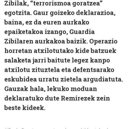
Zibilak, “terrorismoa goratzea”
egotzita. Gaur goizeko deklarazioa,
baina, ez da euren aurkako
epaiketakoa izango, Guardia
Zibilaren aurkakoa baizik. Operazio
horretan atxilotutako kide batzuek
salaketa jarri baitute legez kanpo
atxilotu zituztela eta defentsarako
eskubidea urratu zietela argudiatuta.
Gauzak hala, lekuko moduan
deklaratuko dute Remirezek zein
beste kideek.