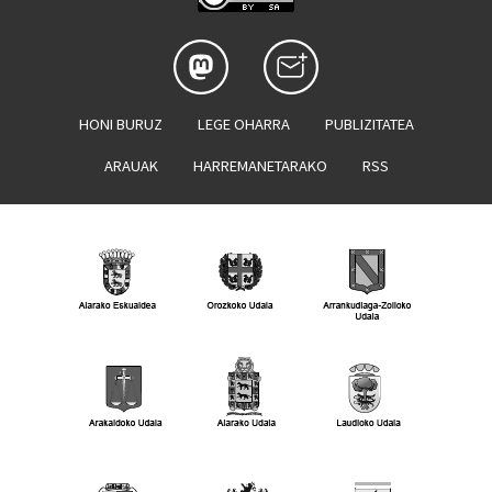
HONI BURUZ
LEGE OHARRA
PUBLIZITATEA
ARAUAK
HARREMANETARAKO
RSS