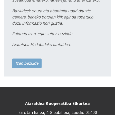
sustengua emateko, lanean jarraitu ahal izateko.
Bazkideek onura eta abantaila ugari dituzte
gainera, beheko botoian klik eginda topatuko
duzu informazio hori guztia.
Faktoria izan, egin zaitez bazkide.
Aiaraldea Hedabideko lantaldea.
Izan bazkide
Aiaraldea Kooperatiba Elkartea
Errotari kalea, 4-8 pabilioia, Laudio 01400