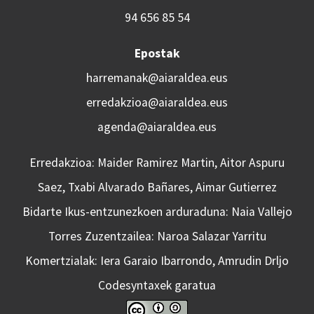
94 656 85 54
Epostak
harremanak@aiaraldea.eus
erredakzioa@aiaraldea.eus
agenda@aiaraldea.eus
Erredakzioa: Maider Ramirez Martin, Aitor Aspuru
Saez, Txabi Alvarado Bañares, Aimar Gutierrez
Bidarte Ikus-entzunezkoen arduraduna: Naia Vallejo
Torres Zuzentzailea: Naroa Salazar Yarritu
Komertzialak: Iera Garaio Ibarrondo, Amrudin Drljo
Codesyntaxek garatua