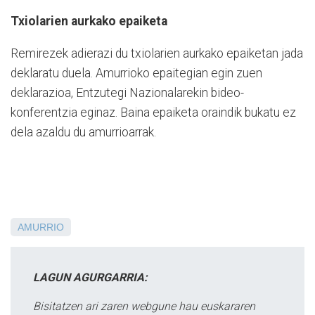
Txiolarien aurkako epaiketa
Remirezek adierazi du txiolarien aurkako epaiketan jada
deklaratu duela. Amurrioko epaitegian egin zuen
deklarazioa, Entzutegi Nazionalarekin bideo-
konferentzia eginaz. Baina epaiketa oraindik bukatu ez
dela azaldu du amurrioarrak.
AMURRIO
LAGUN AGURGARRIA:
Bisitatzen ari zaren webgune hau euskararen