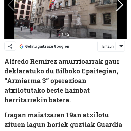
Entzun
Gehitu gaitzazu Googlen
Alfredo Remirez amurrioarrak gaur
deklaratuko du Bilboko Epaitegian,
“Armiarma 3” operazioan
atxilotutako beste hainbat
herritarrekin batera.
Iragan maiatzaren 19an atxilotu
zituen lagun horiek guztiak Guardia