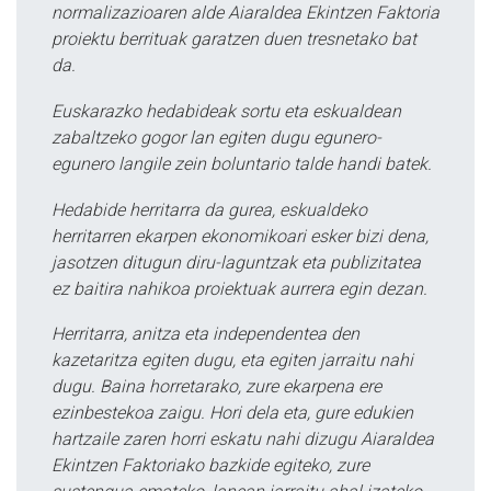
normalizazioaren alde Aiaraldea Ekintzen Faktoria
proiektu berrituak garatzen duen tresnetako bat
da.
Euskarazko hedabideak sortu eta eskualdean
zabaltzeko gogor lan egiten dugu egunero-
egunero langile zein boluntario talde handi batek.
Hedabide herritarra da gurea, eskualdeko
herritarren ekarpen ekonomikoari esker bizi dena,
jasotzen ditugun diru-laguntzak eta publizitatea
ez baitira nahikoa proiektuak aurrera egin dezan.
Herritarra, anitza eta independentea den
kazetaritza egiten dugu, eta egiten jarraitu nahi
dugu. Baina horretarako, zure ekarpena ere
ezinbestekoa zaigu. Hori dela eta, gure edukien
hartzaile zaren horri eskatu nahi dizugu Aiaraldea
Ekintzen Faktoriako bazkide egiteko, zure