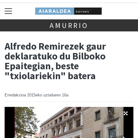
AMURRIO
Alfredo Remirezek gaur
deklaratuko du Bilboko
Epaitegian, beste
"txiolariekin" batera
Erredakzioa
2015eko uztailaren 16a