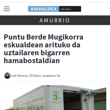
AMURRIO
Puntu Berde Mugikorra
eskualdean arituko da
uztailaren bigarren
hamabostaldian
Irati Moreno
2015eko uztailaren 9a