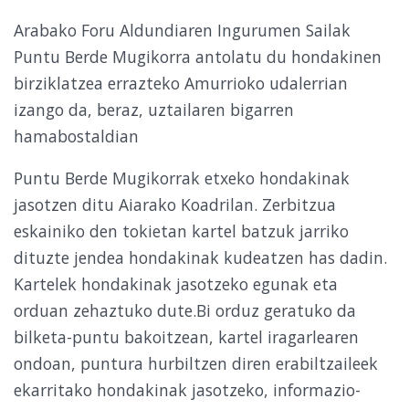
Arabako Foru Aldundiaren Ingurumen Sailak
Puntu Berde Mugikorra antolatu du hondakinen
birziklatzea errazteko Amurrioko udalerrian
izango da, beraz, uztailaren bigarren
hamabostaldian
Puntu Berde Mugikorrak etxeko hondakinak
jasotzen ditu Aiarako Koadrilan. Zerbitzua
eskainiko den tokietan kartel batzuk jarriko
dituzte jendea hondakinak kudeatzen has dadin.
Kartelek hondakinak jasotzeko egunak eta
orduan zehaztuko dute.Bi orduz geratuko da
bilketa-puntu bakoi­tzean, kartel iragarlearen
ondoan, puntura hurbiltzen diren erabiltzaileek
ekarritako hondakinak jasotzeko, informazio-