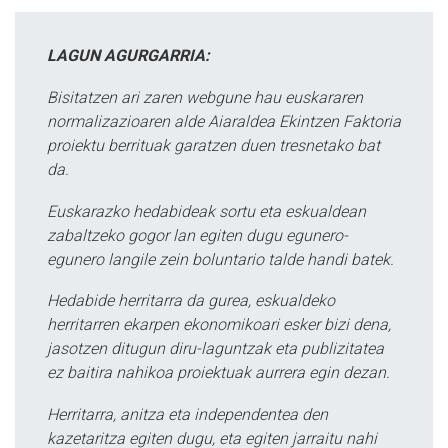
LAGUN AGURGARRIA:
Bisitatzen ari zaren webgune hau euskararen
normalizazioaren alde Aiaraldea Ekintzen Faktoria
proiektu berrituak garatzen duen tresnetako bat
da.
Euskarazko hedabideak sortu eta eskualdean
zabaltzeko gogor lan egiten dugu egunero-
egunero langile zein boluntario talde handi batek.
Hedabide herritarra da gurea, eskualdeko
herritarren ekarpen ekonomikoari esker bizi dena,
jasotzen ditugun diru-laguntzak eta publizitatea
ez baitira nahikoa proiektuak aurrera egin dezan.
Herritarra, anitza eta independentea den
kazetaritza egiten dugu, eta egiten jarraitu nahi