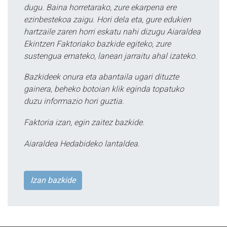
dugu. Baina horretarako, zure ekarpena ere
ezinbestekoa zaigu. Hori dela eta, gure edukien
hartzaile zaren horri eskatu nahi dizugu Aiaraldea
Ekintzen Faktoriako bazkide egiteko, zure
sustengua emateko, lanean jarraitu ahal izateko.
Bazkideek onura eta abantaila ugari dituzte
gainera, beheko botoian klik eginda topatuko
duzu informazio hori guztia.
Faktoria izan, egin zaitez bazkide.
Aiaraldea Hedabideko lantaldea.
Izan bazkide