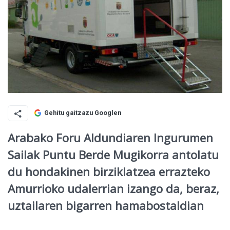
Gehitu gaitzazu Googlen
Arabako Foru Aldundiaren Ingurumen
Sailak Puntu Berde Mugikorra antolatu
du hondakinen birziklatzea errazteko
Amurrioko udalerrian izango da, beraz,
uztailaren bigarren hamabostaldian