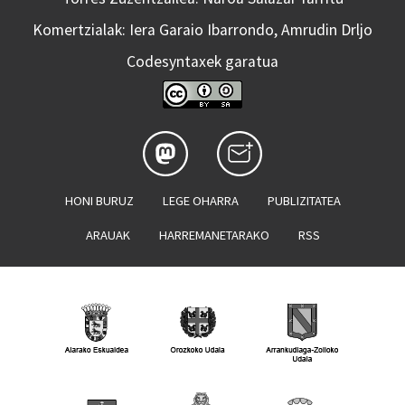
Komertzialak: Iera Garaio Ibarrondo, Amrudin Drljo
Codesyntaxek garatua
HONI BURUZ
LEGE OHARRA
PUBLIZITATEA
ARAUAK
HARREMANETARAKO
RSS