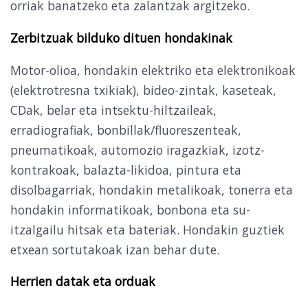
orriak banatzeko eta zalantzak argi­tzeko.
Zerbitzuak bilduko dituen hondakinak
Motor-olioa, hondakin elektriko eta elektronikoak
(elektrotresna txikiak), bideo-zintak, kaseteak,
CDak, belar eta intsektu-hiltzaileak,
erradiografiak, bonbillak/fluoreszenteak,
pneumatikoak, automozio iragazkiak, izotz-
kontrakoak, balazta-likidoa, pintura eta
disolbagarriak, hondakin metalikoak, tonerra eta
hondakin informatikoak, bonbona eta su-
itzalgailu hitsak eta bateriak. Hondakin guztiek
etxean sortutakoak izan behar dute.
Herrien datak eta orduak