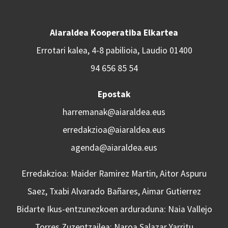
Aiaraldea Kooperatiba Elkartea
Errotari kalea, 4-8 pabilioia, Laudio 01400
94 656 85 54
Epostak
harremanak@aiaraldea.eus
erredakzioa@aiaraldea.eus
agenda@aiaraldea.eus
Erredakzioa: Maider Ramirez Martin, Aitor Aspuru
Saez, Txabi Alvarado Bañares, Aimar Gutierrez
Bidarte Ikus-entzunezkoen arduraduna: Naia Vallejo
Torres Zuzentzailea: Naroa Salazar Yarritu