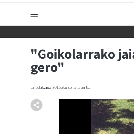
"Goikolarrako jai
gero"
Erredakzioa
2015eko uztailaren 8a