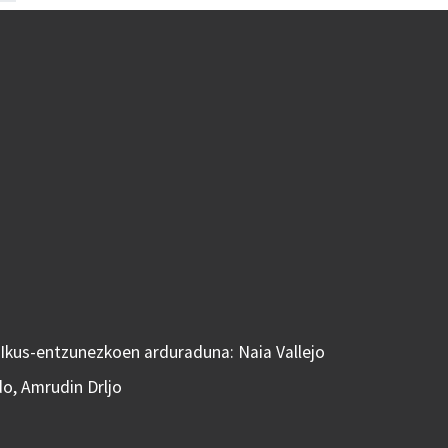
 Ikus-entzunezkoen arduraduna: Naia Vallejo
do, Amrudin Drljo