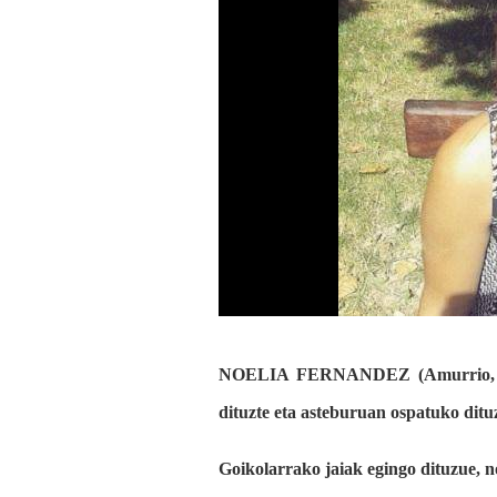
NOELIA FERNANDEZ (Amurrio, 1996
dituzte eta asteburuan ospatuko dituz
Goikolarrako jaiak egingo dituzue, 