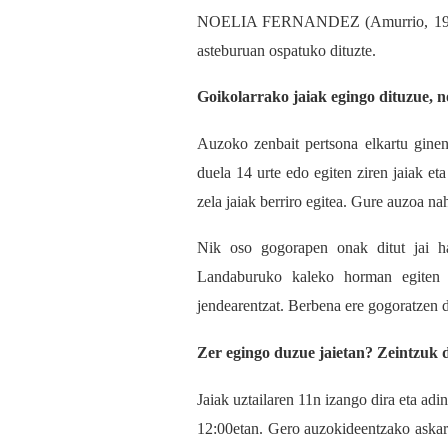
NOELIA FERNANDEZ (Amurrio, 1996) Go
asteburuan ospatuko dituzte.
Goikolarrako jaiak egingo dituzue, 
Auzoko zenbait pertsona elkartu ginen
duela 14 urte edo egiten ziren jaiak 
zela jaiak berriro egitea. Gure auzoa n
Nik oso gogorapen onak ditut jai h
Landaburuko kaleko horman egiten z
jendearentzat. Berbena ere gogoratzen d
Zer egingo duzue jaietan? Zeintzuk 
Jaiak uztailaren 11n izango dira eta adi
12:00etan. Gero auzokideentzako askar