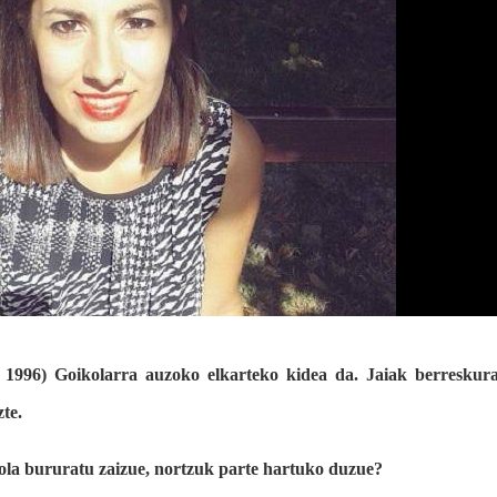
) Goikolarra auzoko elkarteko kidea da. Jaiak berreskura
te.
nola bururatu zaizue, nortzuk parte hartuko duzue?