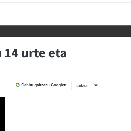
 14 urte eta
Gehitu gaitzazu Googlen
Entzun