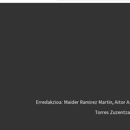
Erredakzioa: Maider Ramirez Martin, Aitor 
Torres Zuzentzai