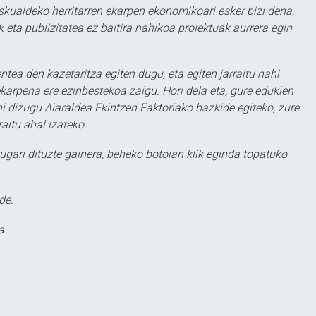
eskualdeko herritarren ekarpen ekonomikoari esker bizi dena,
 eta publizitatea ez baitira nahikoa proiektuak aurrera egin
ntea den kazetaritza egiten dugu, eta egiten jarraitu nahi
karpena ere ezinbestekoa zaigu. Hori dela eta, gure edukien
hi dizugu Aiaraldea Ekintzen Faktoriako bazkide egiteko, zure
aitu ahal izateko.
ugari dituzte gainera, beheko botoian klik eginda topatuko
de.
a.