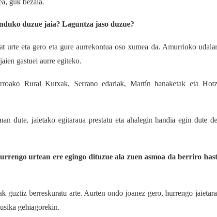
a, guk bezala.
induko duzue jaia? Laguntza jaso duzue?
at urte eta gero eta gure aurrekontua oso xumea da. Amurrioko udala
aien gastuei aurre egiteko.
rroako Rural Kutxak, Serrano edariak, Martín banaketak eta Hot
an dute, jaietako egitaraua prestatu eta ahalegin handia egin dute d
urrengo urtean ere egingo dituzue ala zuen asmoa da berriro has
ak guztiz berreskuratu arte. Aurten ondo joanez gero, hurrengo jaietar
musika gehiagorekin.