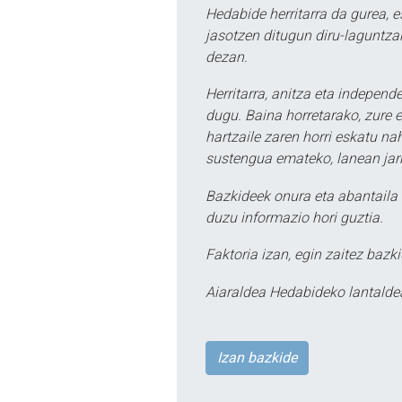
Hedabide herritarra da gurea, 
jasotzen ditugun diru-laguntzak
dezan.
Herritarra, anitza eta independe
dugu. Baina horretarako, zure e
hartzaile zaren horri eskatu na
sustengua emateko, lanean jarr
Bazkideek onura eta abantaila 
duzu informazio hori guztia.
Faktoria izan, egin zaitez bazki
Aiaraldea Hedabideko lantalde
Izan bazkide