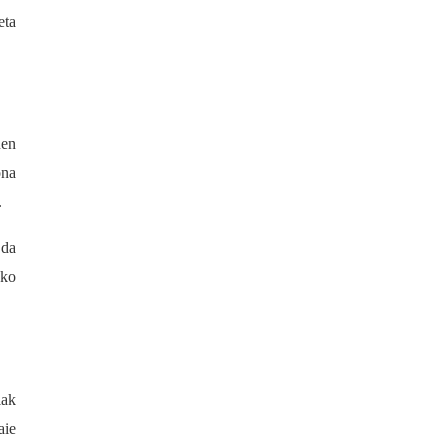
eta
uen
ona
.
 da
oko
iak
aie