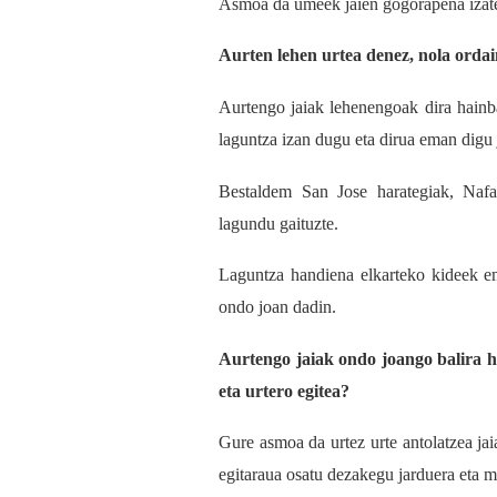
Asmoa da umeek jaien gogorapena izate
Aurten lehen urtea denez, nola orda
Aurtengo jaiak lehenengoak dira hainb
laguntza izan dugu eta dirua eman digu j
Bestaldem San Jose harategiak, Nafa
lagundu gaituzte.
Laguntza handiena elkarteko kideek em
ondo joan dadin.
Aurtengo jaiak ondo joango balira h
eta urtero egitea?
Gure asmoa da urtez urte antolatzea jai
egitaraua osatu dezakegu jarduera eta 