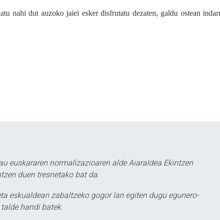
atu nahi dut auzoko jaiei esker disfrutatu dezaten, galdu ostean indar
au euskararen normalizazioaren alde Aiaraldea Ekintzen
atzen duen tresnetako bat da.
ta eskualdean zabaltzeko gogor lan egiten dugu egunero-
 talde handi batek.