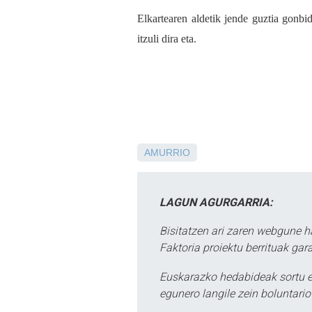
Elkartearen aldetik jende guztia gonbid
itzuli dira eta.
AMURRIO
LAGUN AGURGARRIA:
Bisitatzen ari zaren webgune h
Faktoria proiektu berrituak gar
Euskarazko hedabideak sortu e
egunero langile zein boluntario