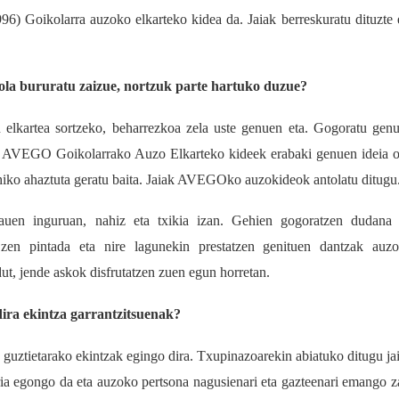
ikolarra auzoko elkarteko kidea da. Jaiak berreskuratu dituzte 
nola bururatu zaizue, nortzuk parte hartuko duzue?
 elkartea sortzeko, beharrezkoa zela uste genuen eta. Gogoratu gen
eta AVEGO Goikolarrako Auzo Elkarteko kideek erabaki genuen ideia 
ahiko ahaztuta geratu baita. Jaiak AVEGOko auzokideok antolatu ditugu
auen inguruan, nahiz eta txikia izan. Gehien gogoratzen dudana
en pintada eta nire lagunekin prestatzen genituen dantzak auz
ut, jende askok disfrutatzen zuen egun horretan.
dira ekintza garrantzitsuenak?
n guztietarako ekintzak egingo dira. Txupinazoarekin abiatuko ditugu ja
ia egongo da eta auzoko pertsona nagusienari eta gazteenari emango z