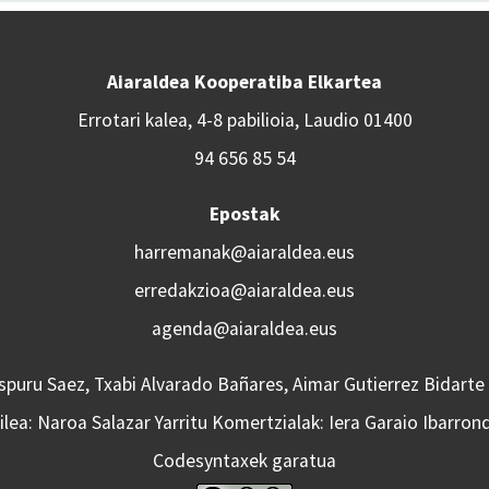
Aiaraldea Kooperatiba Elkartea
Errotari kalea, 4-8 pabilioia, Laudio 01400
94 656 85 54
Epostak
harremanak@aiaraldea.eus
erredakzioa@aiaraldea.eus
agenda@aiaraldea.eus
Aspuru Saez, Txabi Alvarado Bañares, Aimar Gutierrez Bidarte
lea: Naroa Salazar Yarritu Komertzialak: Iera Garaio Ibarron
Codesyntaxek garatua