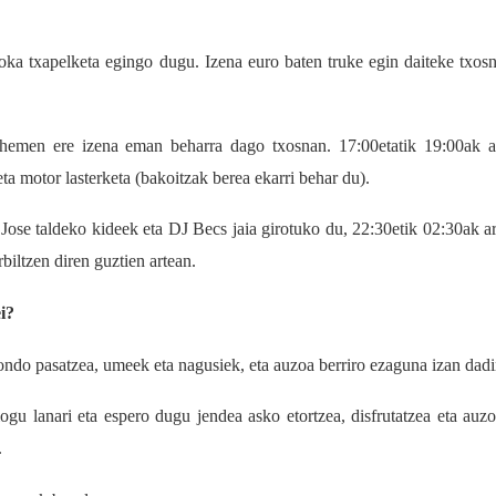
oka txapelketa egingo dugu. Izena euro baten truke egin daiteke txos
emen ere izena eman beharra dago txosnan. 17:00etatik 19:00ak a
ta motor lasterketa (bakoitzak berea ekarri behar du).
Jose taldeko kideek eta DJ Becs jaia girotuko du, 22:30etik 02:30ak ar
iltzen diren guztien artean.
i?
ondo pasatzea, umeek eta nagusiek, eta auzoa berriro ezaguna izan dadi
ogu lanari eta espero dugu jendea asko etortzea, disfrutatzea eta auz
.