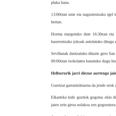
plaka bana.
13:00etan ume eta nagusientzako igel t
bertan.
Horma margotuko dute 16:30ean eta h
haurrentzako jokoak antolatuko ditugu e
Sevillanak dantzatuko dituzte gero San 
00:00etan txokolatea banatuko dugu hurb
Helbururik jarri diezue aurtengo jaie
Guretzat garrantzitsuena da jende orok 
Elkarteko kide guztiok gogotsu ekin di
jaien zein giroa nolakoa zen gogoratzea