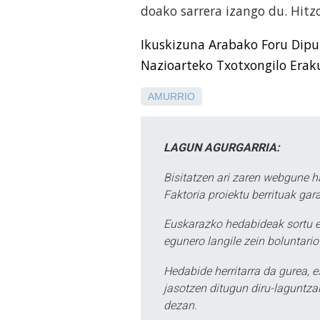
doako sarrera izango du. Hitz
Ikuskizuna Arabako Foru Dipuz
Nazioarteko Txotxongilo Erak
AMURRIO
LAGUN AGURGARRIA:
Bisitatzen ari zaren webgune h
Faktoria proiektu berrituak gar
Euskarazko hedabideak sortu e
egunero langile zein boluntario
Hedabide herritarra da gurea, 
jasotzen ditugun diru-laguntzak
dezan.