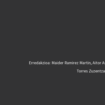
Erredakzioa: Maider Ramirez Martin, Aitor 
Torres Zuzentzai