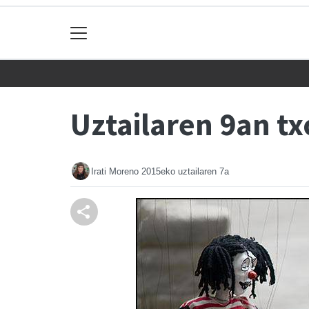
Uztailaren 9an tx
Irati Moreno
2015eko uztailaren 7a