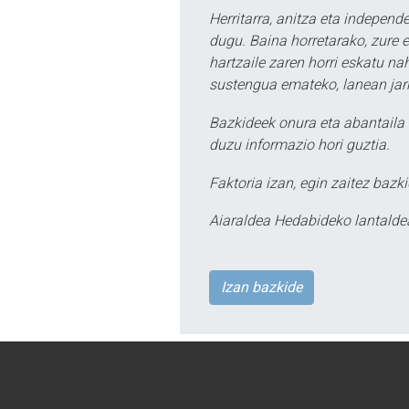
Herritarra, anitza eta independe
dugu. Baina horretarako, zure e
hartzaile zaren horri eskatu na
sustengua emateko, lanean jarr
Bazkideek onura eta abantaila 
duzu informazio hori guztia.
Faktoria izan, egin zaitez bazki
Aiaraldea Hedabideko lantalde
Izan bazkide