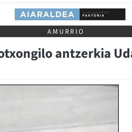
AMURRIO
otxongilo antzerkia Ud