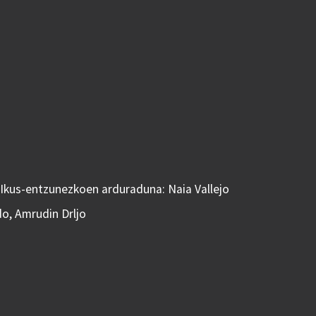
 Ikus-entzunezkoen arduraduna: Naia Vallejo
do, Amrudin Drljo