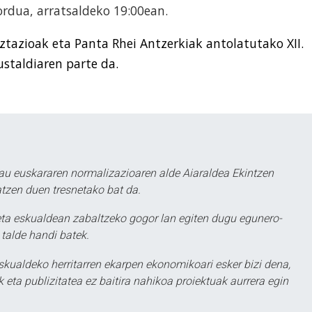
ordua, arratsaldeko 19:00ean.
tazioak eta Panta Rhei Antzerkiak antolatutako XII.
ustaldiaren parte da.
au euskararen normalizazioaren alde Aiaraldea Ekintzen
atzen duen tresnetako bat da.
ta eskualdean zabaltzeko gogor lan egiten dugu egunero-
 talde handi batek.
eskualdeko herritarren ekarpen ekonomikoari esker bizi dena,
 eta publizitatea ez baitira nahikoa proiektuak aurrera egin