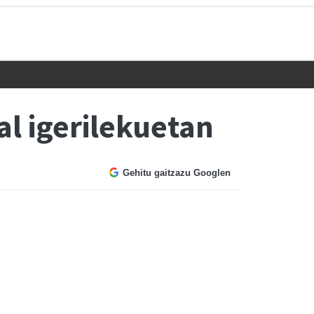
al igerilekuetan
Gehitu gaitzazu Googlen