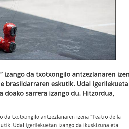
a” izango da txotxongilo antzezlanaren ize
de brasildarraren eskutik. Udal igerilekuet
a doako sarrera izango du. Hitzordua,
go da txotxongilo antzezlanaren izena “Teatro de la
kutik. Udal igerilekuetan izango da ikuskizuna eta