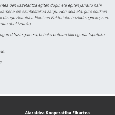
ntea den kazetaritza egiten dugu, eta egiten jarraitu nahi
karpena ere ezinbestekoa zaigu. Hori dela eta, gure edukien
hi dizugu Aiaraldea Ekintzen Faktoriako bazkide egiteko, zure
aitu ahal izateko.
ugari dituzte gainera, beheko botoian klik eginda topatuko
de.
a.
Aiaraldea Kooperatiba Elkartea