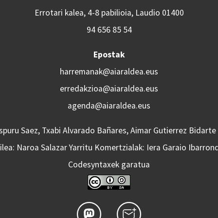
Errotari kalea, 4-8 pabilioia, Laudio 01400
94 656 85 54
Epostak
harremanak@aiaraldea.eus
erredakzioa@aiaraldea.eus
agenda@aiaraldea.eus
Aspuru Saez, Txabi Alvarado Bañares, Aimar Gutierrez Bidarte
lea: Naroa Salazar Yarritu Komertzialak: Iera Garaio Ibarron
Codesyntaxek garatua