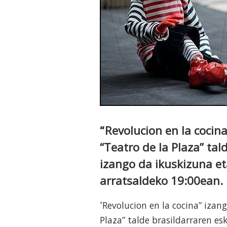
Revolucion en la cocin
“
“Teatro de la Plaza” tal
izango da ikuskizuna et
arratsaldeko 19:00ean.
Revolucion en la cocina” izan
“
Plaza” talde brasildarraren es