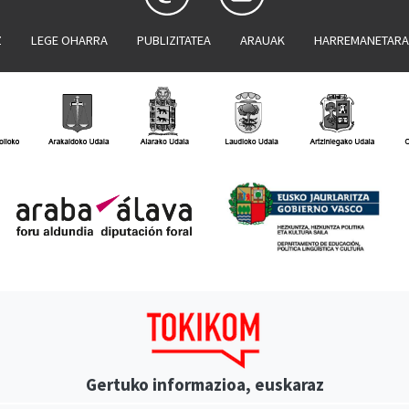
Z
LEGE OHARRA
PUBLIZITATEA
ARAUAK
HARREMANETAR
Gertuko informazioa, euskaraz