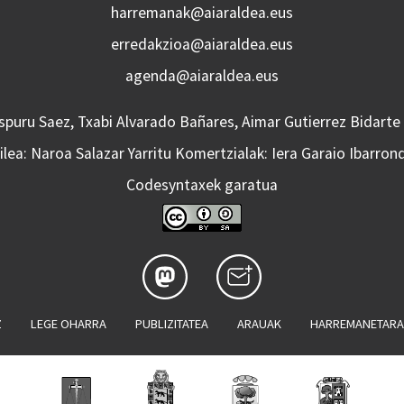
harremanak@aiaraldea.eus
erredakzioa@aiaraldea.eus
agenda@aiaraldea.eus
Aspuru Saez, Txabi Alvarado Bañares, Aimar Gutierrez Bidarte
lea: Naroa Salazar Yarritu Komertzialak: Iera Garaio Ibarron
Codesyntaxek garatua
Z
LEGE OHARRA
PUBLIZITATEA
ARAUAK
HARREMANETAR