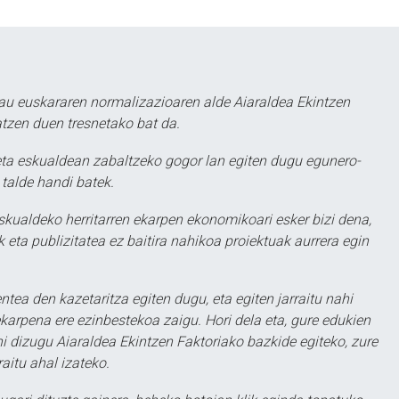
au euskararen normalizazioaren alde Aiaraldea Ekintzen
atzen duen tresnetako bat da.
ta eskualdean zabaltzeko gogor lan egiten dugu egunero-
 talde handi batek.
eskualdeko herritarren ekarpen ekonomikoari esker bizi dena,
 eta publizitatea ez baitira nahikoa proiektuak aurrera egin
ntea den kazetaritza egiten dugu, eta egiten jarraitu nahi
karpena ere ezinbestekoa zaigu. Hori dela eta, gure edukien
hi dizugu Aiaraldea Ekintzen Faktoriako bazkide egiteko, zure
aitu ahal izateko.