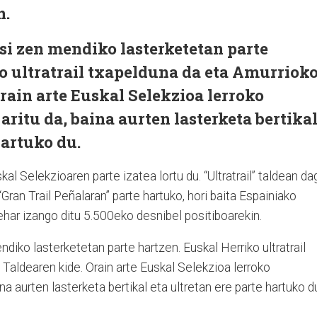
n.
si zen mendiko lasterketetan parte
o ultratrail txapelduna da eta Amurriok
Orain arte Euskal Selekzioa lerroko
aritu da, baina aurten lasterketa bertika
hartuko du.
l Selekzioaren parte izatea lortu du. “Ultratrail” taldean da
“Gran Trail Peñalaran” parte hartuko, hori baita Espainiako
har izango ditu 5.500eko desnibel positiboarekin.
diko lasterketetan parte hartzen. Euskal Herriko ultratrail
 Taldearen kide. Orain arte Euskal Selekzioa lerroko
ina aurten lasterketa bertikal eta ultretan ere parte hartuko d