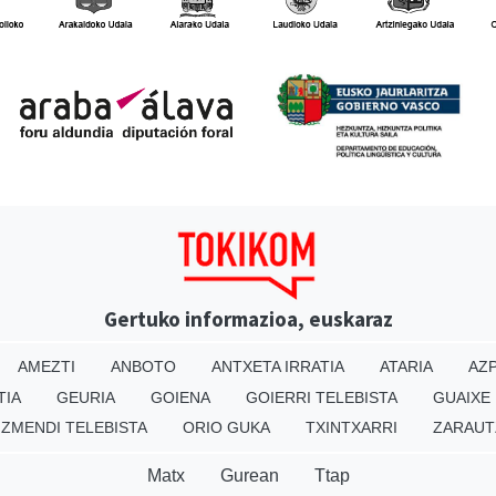
Gertuko informazioa, euskaraz
AMEZTI
ANBOTO
ANTXETA IRRATIA
ATARIA
AZP
TIA
GEURIA
GOIENA
GOIERRI TELEBISTA
GUAIXE
IZMENDI TELEBISTA
ORIO GUKA
TXINTXARRI
ZARAUT
Matx
Gurean
Ttap