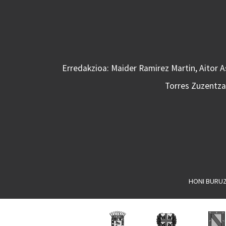
Erredakzioa: Maider Ramirez Martin, Aitor 
Torres Zuzentzai
HONI BURU