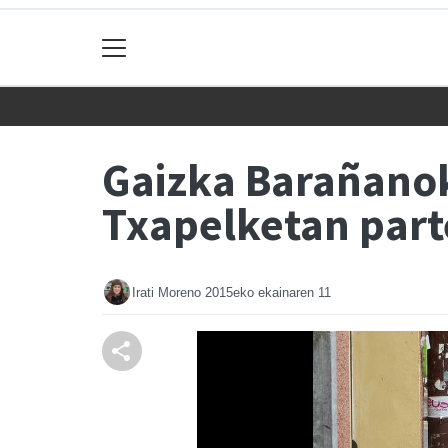
Gaizka Barañanok
Txapelketan part
Irati Moreno
2015eko ekainaren 11