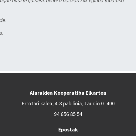
ugari dituzte gainera, beheko botoian klik eginda topatuko
de.
a.
Aiaraldea Kooperatiba Elkartea
Errotari kalea, 4-8 pabilioia, Laudio 01400
94 656 85 54
Epostak