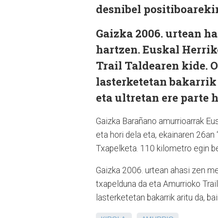
desnibel positiboareki
Gaizka 2006. urtean ha
hartzen. Euskal Herrik
Trail Taldearen kide. 
lasterketetan bakarrik 
eta ultretan ere parte 
Gaizka Barañano amurrioarrak Euska
eta hori dela eta, ekainaren 26an 
Txapelketa. 110 kilometro egin be
Gaizka 2006. urtean ahasi zen men
txapelduna da eta Amurrioko Trail
lasterketetan bakarrik aritu da, ba