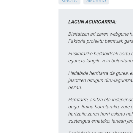
KIROLA
AMURRIO
LAGUN AGURGARRIA:
Bisitatzen ari zaren webgune h
Faktoria proiektu berrituak gar
Euskarazko hedabideak sortu e
egunero langile zein boluntario
Hedabide herritarra da gurea, 
jasotzen ditugun diru-laguntzak
dezan.
Herritarra, anitza eta independe
dugu. Baina horretarako, zure e
hartzaile zaren horri eskatu na
sustengua emateko, lanean jarr