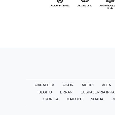
AIARALDEA
AIKOR
AIURRI
ALEA
BEGITU
ERRAN
EUSKALERRIA IRRA
KRONIKA
MAILOPE
NOAUA
O