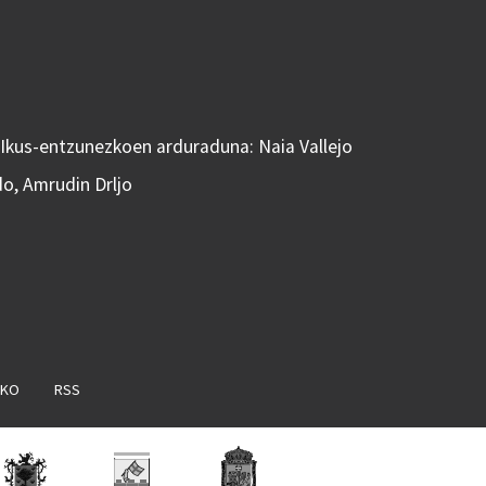
 Ikus-entzunezkoen arduraduna: Naia Vallejo
do, Amrudin Drljo
AKO
RSS