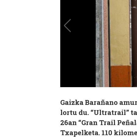
Gaizka Barañano amurr
lortu du. “Ultratrail” 
26an “Gran Trail Peñal
Txapelketa. 110 kilome