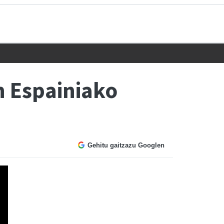
n Espainiako
Gehitu gaitzazu Googlen