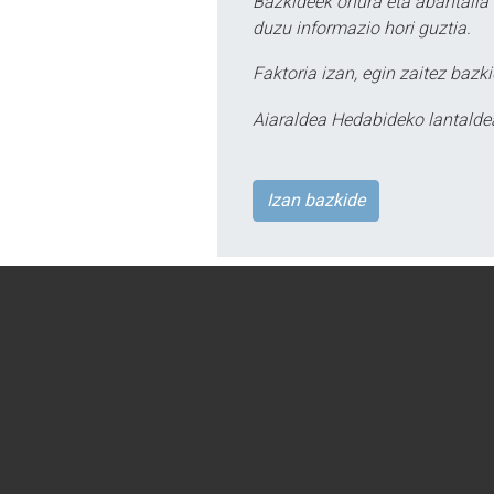
Bazkideek onura eta abantaila 
duzu informazio hori guztia.
Faktoria izan, egin zaitez bazki
Aiaraldea Hedabideko lantalde
Izan bazkide