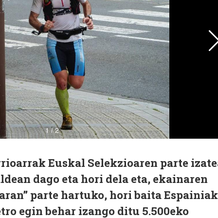
ioarrak Euskal Selekzioaren parte izate
taldean dago eta hori dela eta, ekainaren
aran” parte hartuko, hori baita Espainia
tro egin behar izango ditu 5.500eko