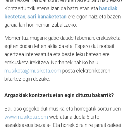
lanari esker hainbat kontzertutan akreditatu nautelako.
Kontzertu txikietena izan da batzuetan eta
handiak
bestetan
,
sari banaketetan
ere egon naiz eta bazen
garaia lan hori herrian zabaltzeko.
Momentuz mugarik gabe daude tabernan, erakusketa
egiten dudan lehen aldia da eta. Espero dut norbait
agertzea interesatuta eta beste leku batean ere
erakusketa irekitzea. Norbaitek nahiko balu
musikota@musikota.com
posta elektronikoaren
bitartez egin dezake.
Argazkiak kontzertuetan egin dituzu bakarrik?
Bai, oso gogoko dut musika eta horregatik sortu nuen
www.musikota.com
web-ataria duela 5 urte -
aiaraldea.eus bezala-. Eta horiek dira nire jarraitzaileei