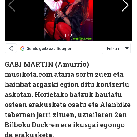
Entzun
Gehitu gaitzazu Googlen
GABI MARTIN (Amurrio)
musikota.com ataria sortu zuen eta
hainbat argazki egion ditu kontzertu
askotan. Horietako batzuk hautatu
ostean erakusketa osatu eta Alanbike
tabernan jarri zituen, uztailaren 2an
Bilboko Dock-en ere ikusgai egongo
da erakusketa.