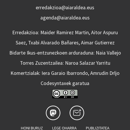
erredakzioa@aiaraldea.eus
agenda@aiaraldea.eus
Erredakzioa: Maider Ramirez Martin, Aitor Aspuru
Saez, Txabi Alvarado Bañares, Aimar Gutierrez
Bidarte Ikus-entzunezkoen arduraduna: Naia Vallejo
Torres Zuzentzailea: Naroa Salazar Yarritu
Komertzialak: Iera Garaio Ibarrondo, Amrudin Drljo
Codesyntaxek garatua
HONI BURUZ
LEGE OHARRA
PUBLIZITATEA