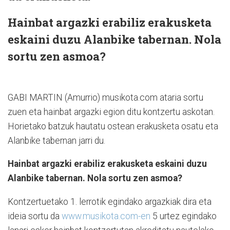
Hainbat argazki erabiliz erakusketa
eskaini duzu Alanbike tabernan. Nola
sortu zen asmoa?
GABI MARTIN (Amurrio) musikota.com ataria sortu
zuen eta hainbat argazki egion ditu kontzertu askotan.
Horietako batzuk hautatu ostean erakusketa osatu eta
Alanbike tabernan jarri du.
Hainbat argazki erabiliz erakusketa eskaini duzu
Alanbike tabernan. Nola sortu zen asmoa?
Kontzertuetako 1. lerrotik egindako argazkiak dira eta
ideia sortu da
www.musikota.com-en
5 urtez egindako