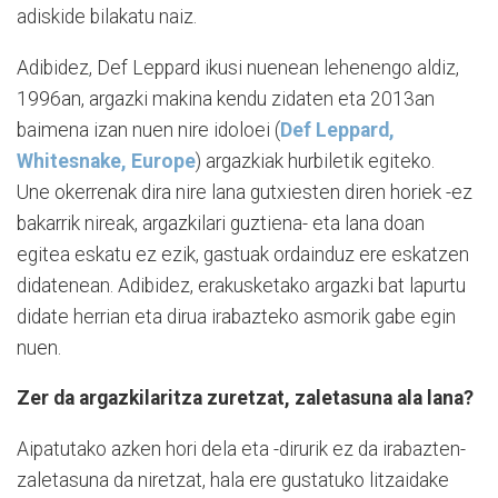
adiskide bilakatu naiz.
Adibidez, Def Leppard ikusi nuenean lehenengo aldiz,
1996an, argazki makina kendu zidaten eta 2013an
baimena izan nuen nire idoloei (
Def Leppard,
Whitesnake, Europe
) argazkiak hurbiletik egiteko.
Une okerrenak dira nire lana gutxiesten diren horiek -ez
bakarrik nireak, argazkilari guztiena- eta lana doan
egitea eskatu ez ezik, gastuak ordainduz ere eskatzen
didatenean. Adibidez, erakusketako argazki bat lapurtu
didate herrian eta dirua irabazteko asmorik gabe egin
nuen.
Zer da argazkilaritza zuretzat, zaletasuna ala lana?
Aipatutako azken hori dela eta -dirurik ez da irabazten-
zaletasuna da niretzat, hala ere gustatuko litzaidake