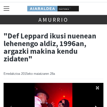
AMURRIO
"Def Leppard ikusi nuenean
lehenengo aldiz, 1996an,
argazki makina kendu
zidaten"
Erredakzioa
2015eko maiatzaren 28a