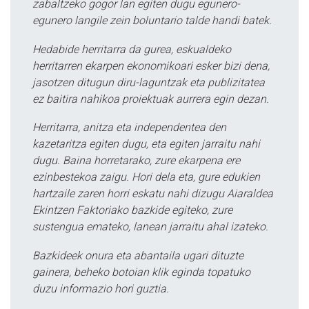
zabaltzeko gogor lan egiten dugu egunero-
egunero langile zein boluntario talde handi batek.
Hedabide herritarra da gurea, eskualdeko
herritarren ekarpen ekonomikoari esker bizi dena,
jasotzen ditugun diru-laguntzak eta publizitatea
ez baitira nahikoa proiektuak aurrera egin dezan.
Herritarra, anitza eta independentea den
kazetaritza egiten dugu, eta egiten jarraitu nahi
dugu. Baina horretarako, zure ekarpena ere
ezinbestekoa zaigu. Hori dela eta, gure edukien
hartzaile zaren horri eskatu nahi dizugu Aiaraldea
Ekintzen Faktoriako bazkide egiteko, zure
sustengua emateko, lanean jarraitu ahal izateko.
Bazkideek onura eta abantaila ugari dituzte
gainera, beheko botoian klik eginda topatuko
duzu informazio hori guztia.