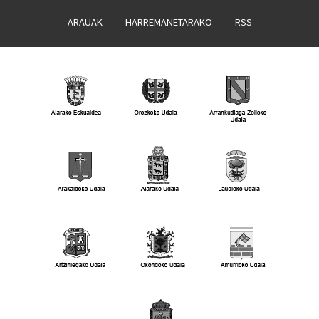
ARAUAK
HARREMANETARAKO
RSS