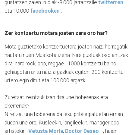
gustatzen zaien irudiak -8.000 jarraitzaile
twitterren
eta 10.000
facebooken
-.
Zer kontzertu motara joaten zara oro har?
Mota guztietako kontzertuetara joaten naiz, horregatik
hautatu nuen Musikota izena. Nire gustuak oso anitzak
dira, hard rock, pop, reggae... 1000 kontzertu baino
gehiagotan aritu naiz argazkiak egiten. 200 kontzertu
urtero egin ditut eta 100.000 argazki.
Zuretzat zeintzuk izan dira une hoberenak eta
okerrenak?
Niretzat une hoberena da leku pribilegiatuetan eman
dudan une oro; ikusleekin, langileekin, manager edo
artistekin -
Vetusta Morla
,
Doctor Deseo
...-, haien