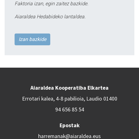
Faktoria izan, egin zaitez bazkide.
Aiaraldea Hedabideko lantaldea.
Izan bazkide
Aiaraldea Kooperatiba Elkartea
Errotari kalea, 4-8 pabilioia, Laudio 01400
94 656 85 54
Epostak
harremanak@aiaraldea.eus