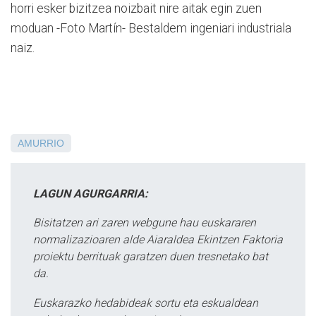
horri esker bizitzea noizbait nire aitak egin zuen
moduan -Foto Martín- Bestaldem ingeniari industriala
naiz.
AMURRIO
LAGUN AGURGARRIA:
Bisitatzen ari zaren webgune hau euskararen
normalizazioaren alde Aiaraldea Ekintzen Faktoria
proiektu berrituak garatzen duen tresnetako bat
da.
Euskarazko hedabideak sortu eta eskualdean