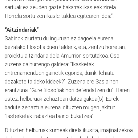
sartuak ez zeuden gazte bakarrak ikasleak zirela.
Horrela sortu zen ikasle-taldea egitearen ideia”.
“Aitzindariak”
Sabinok ziurtatu du inguruan ez dagoela eurena
bezalako filosofia duen talderik, eta, zentzu horretan,
proiektu aitzindaria dela Amurrion sortutakoa. Oso
zuzena da hurrengo galdera: “Ikasketak
entrenamenduen gainetik egonda, duinki lehiatu
dezakete taldeko kideek?”. Zuzena ere Sasiainen
erantzuna: “Gure filosofiak hori defendatzen du”. Haren
ustez, helburuak zehaztean datza gakoa(5). Eurek
badute zehaztua eurena, dituzten mugen jakitun:
“lasterketak irabaztea baino, bukatzea”.
Dituzten helburuak xumeak direla ikusita, imajinatzekoa