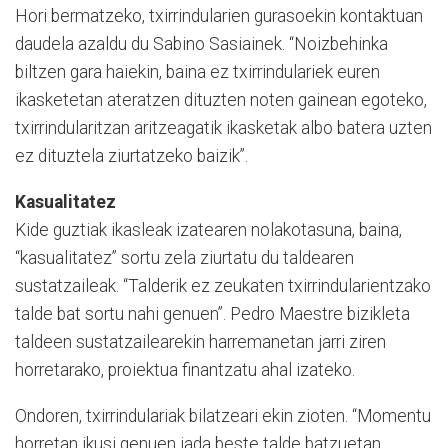
Hori bermatzeko, txirrindularien gurasoekin kontaktuan
daudela azaldu du Sabino Sasiainek. “Noizbehinka
biltzen gara haiekin, baina ez txirrindulariek euren
ikasketetan ateratzen dituzten noten gainean egoteko,
txirrindularitzan aritzeagatik ikasketak albo batera uzten
ez dituztela ziurtatzeko baizik”.
Kasualitatez
Kide guztiak ikasleak izatearen nolakotasuna, baina,
“kasualitatez” sortu zela ziurtatu du taldearen
sustatzaileak. “Talderik ez zeukaten txirrindularientzako
talde bat sortu nahi genuen”. Pedro Maestre bizikleta
taldeen sustatzailearekin harremanetan jarri ziren
horretarako, proiektua finantzatu ahal izateko.
Ondoren, txirrindulariak bilatzeari ekin zioten. “Momentu
horretan ikusi genuen jada beste talde batzuetan