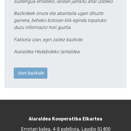
sustengua emateko, lanean jarraitu ahal izateko.
Bazkideek onura eta abantaila ugari dituzte
gainera, beheko botoian klik eginda topatuko
duzu informazio hori guztia.
Faktoria izan, egin zaitez bazkide.
Aiaraldea Hedabideko lantaldea.
Izan bazkide
Aiaraldea Kooperatiba Elkartea
Errotari kalea, 4-8 pabilioia, Laudio 01400