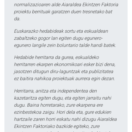
normalizazioaren alde Aiaraldea Ekintzen Faktoria
proiektu berrituak garatzen duen tresnetako bat
da.
Euskarazko hedabideak sortu eta eskualdean
zabaltzeko gogor lan egiten dugu egunero-
egunero langile zein boluntario talde handi batek.
Hedabide herritarra da gurea, eskualdeko
herritarren ekarpen ekonomikoari esker bizi dena,
jasotzen ditugun diru-laguntzak eta publizitatea
ez baitira nahikoa proiektuak aurrera egin dezan.
Herritarra, anitza eta independentea den
kazetaritza egiten dugu, eta egiten jarraitu nahi
dugu. Baina horretarako, zure ekarpena ere
ezinbestekoa zaigu. Hori dela eta, gure edukien
hartzaile zaren horri eskatu nahi dizugu Aiaraldea
Ekintzen Faktoriako bazkide egiteko, zure