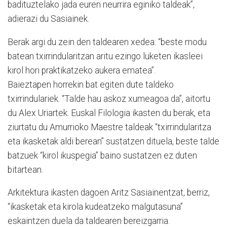
badituztelako jada euren neurrira eginiko taldeak”,
adierazi du Sasiainek.
Berak argi du zein den taldearen xedea: “beste modu
batean txirrindularitzan aritu ezingo luketen ikasleei
kirol hori praktikatzeko aukera ematea”.
Baieztapen horrekin bat egiten dute taldeko
txirrindulariek. “Talde hau askoz xumeagoa da”, aitortu
du Alex Uriartek. Euskal Filologia ikasten du berak, eta
ziurtatu du Amurrioko Maestre taldeak “txirrindularitza
eta ikasketak aldi berean” sustatzen dituela, beste talde
batzuek “kirol ikuspegia” baino sustatzen ez duten
bitartean.
Arkitektura ikasten dagoen Aritz Sasiainentzat, berriz,
“ikasketak eta kirola kudeatzeko malgutasuna”
eskaintzen duela da taldearen bereizgarria.