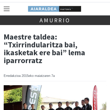
AMURRIO
Maestre taldea:
“Txirrindularitza bai,
ikasketak ere bai” lema
iparrorratz
Erredakzioa
2015eko maiatzaren 7a