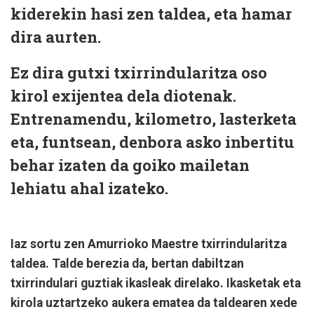
kiderekin hasi zen taldea, eta hamar
dira aurten.
Ez dira gutxi txirrindularitza oso
kirol exijentea dela diotenak.
Entrenamendu, kilometro, lasterketa
eta, funtsean, denbora asko inbertitu
behar izaten da goiko mailetan
lehiatu ahal izateko.
Iaz sortu zen Amurrioko Maestre txirrindularitza
taldea. Talde berezia da, bertan dabiltzan
txirrindulari guztiak ikasleak direlako. Ikasketak eta
kirola uztartzeko aukera ematea da taldearen xede