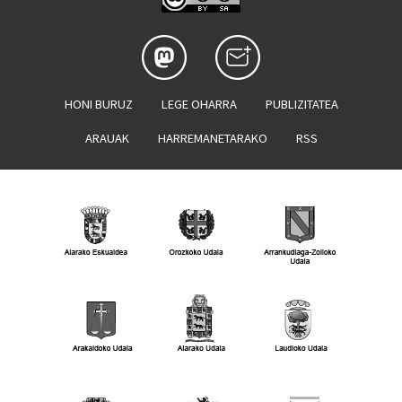
HONI BURUZ
LEGE OHARRA
PUBLIZITATEA
ARAUAK
HARREMANETARAKO
RSS