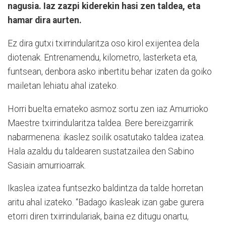
nagusia. Iaz zazpi kiderekin hasi zen taldea, eta
hamar dira aurten.
Ez dira gutxi txirrindularitza oso kirol exijentea dela
diotenak. Entrenamendu, kilometro, lasterketa eta,
funtsean, denbora asko inbertitu behar izaten da goiko
mailetan lehiatu ahal izateko.
Horri buelta emateko asmoz sortu zen iaz Amurrioko
Maestre txirrindularitza taldea. Bere bereizgarririk
nabarmenena: ikaslez soilik osatutako taldea izatea.
Hala azaldu du taldearen sustatzailea den Sabino
Sasiain amurrioarrak.
Ikaslea izatea funtsezko baldintza da talde horretan
aritu ahal izateko. “Badago ikasleak izan gabe gurera
etorri diren txirrindulariak, baina ez ditugu onartu,