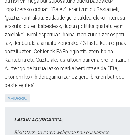
da horrek muga bat suposatuko duela babesleak
topatzerako orduan. “Ba ez”, erantzun du Sasiainek,
“guztiz kontrakoa. Badaude gure taldearekiko interesa
erakutsi duten babesleak, dugun politika gustatu egin
zaielako”. Kirol esparruan, baina, izan zuten zer ospatu
iaz, denboraldia amaitu zenerako 43 lasterketa eginak
baitzituzten. Gehienak EAEn egin zituzten, baina
Kantabria eta Gaztelako asfaltoan barrena ere ibili ziren.
Aurtengo helburua iazko marka berdintzea da. “Eta,
ekonomikoki bideragarria izanez gero, biraren bat edo
beste egitea”.
AMURRIO
LAGUN AGURGARRIA:
Bisitatzen ari zaren webgune hau euskararen