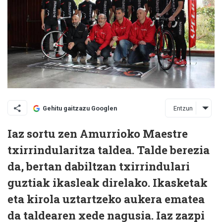
Entzun
Gehitu gaitzazu Googlen
Iaz sortu zen Amurrioko Maestre
txirrindularitza taldea. Talde berezia
da, bertan dabiltzan txirrindulari
guztiak ikasleak direlako. Ikasketak
eta kirola uztartzeko aukera ematea
da taldearen xede nagusia. Iaz zazpi