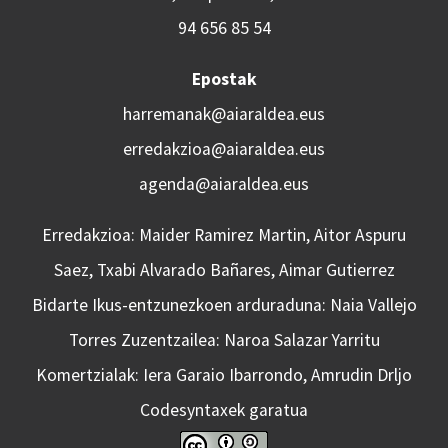
94 656 85 54
Epostak
harremanak@aiaraldea.eus
erredakzioa@aiaraldea.eus
agenda@aiaraldea.eus
Erredakzioa: Maider Ramirez Martin, Aitor Aspuru
Saez, Txabi Alvarado Bañares, Aimar Gutierrez
Bidarte Ikus-entzunezkoen arduraduna: Naia Vallejo
Torres Zuzentzailea: Naroa Salazar Yarritu
Komertzialak: Iera Garaio Ibarrondo, Amrudin Drljo
Codesyntaxek garatua