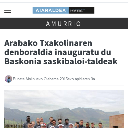
AMURRIO
Arabako Txakolinaren
denboraldia inauguratu du
Baskonia saskibaloi-taldeak
Eunate Molinuevo Olabarria
2015eko apirilaren 3a