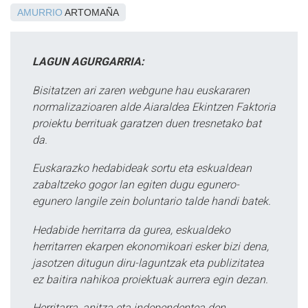
AMURRIO
ARTOMAÑA
LAGUN AGURGARRIA:
Bisitatzen ari zaren webgune hau euskararen
normalizazioaren alde Aiaraldea Ekintzen Faktoria
proiektu berrituak garatzen duen tresnetako bat
da.
Euskarazko hedabideak sortu eta eskualdean
zabaltzeko gogor lan egiten dugu egunero-
egunero langile zein boluntario talde handi batek.
Hedabide herritarra da gurea, eskualdeko
herritarren ekarpen ekonomikoari esker bizi dena,
jasotzen ditugun diru-laguntzak eta publizitatea
ez baitira nahikoa proiektuak aurrera egin dezan.
Herritarra, anitza eta independentea den