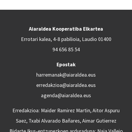
Aiaraldea Kooperatiba Elkartea
Errotari kalea, 4-8 pabilioia, Laudio 01400
94 656 85 54
Epostak
harremanak@aiaraldea.eus
erredakzioa@aiaraldea.eus
agenda@aiaraldea.eus
Erredakzioa: Maider Ramirez Martin, Aitor Aspuru
Saez, Txabi Alvarado Bañares, Aimar Gutierrez
Bidarte Ikus-entzunezkoen arduraduna: Naia Vallejo