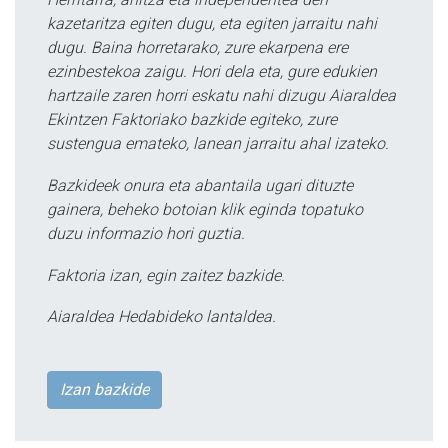
kazetaritza egiten dugu, eta egiten jarraitu nahi
dugu. Baina horretarako, zure ekarpena ere
ezinbestekoa zaigu. Hori dela eta, gure edukien
hartzaile zaren horri eskatu nahi dizugu Aiaraldea
Ekintzen Faktoriako bazkide egiteko, zure
sustengua emateko, lanean jarraitu ahal izateko.
Bazkideek onura eta abantaila ugari dituzte
gainera, beheko botoian klik eginda topatuko
duzu informazio hori guztia.
Faktoria izan, egin zaitez bazkide.
Aiaraldea Hedabideko lantaldea.
Izan bazkide