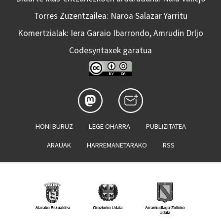
Torres Zuzentzailea: Naroa Salazar Yarritu
Komertzialak: Iera Garaio Ibarrondo, Amrudin Drljo
Codesyntaxek garatua
HONI BURUZ
LEGE OHARRA
PUBLIZITATEA
ARAUAK
HARREMANETARAKO
RSS