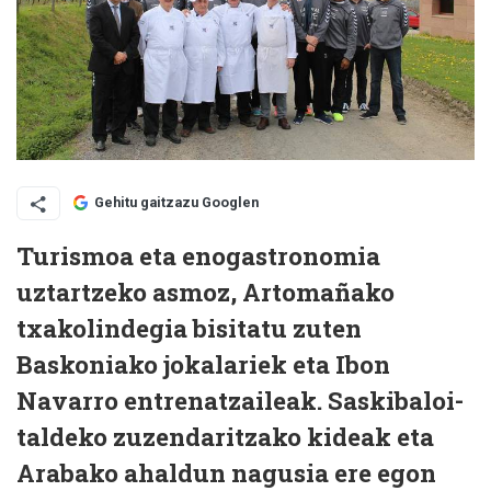
Gehitu gaitzazu Googlen
Turismoa eta enogastronomia
uztartzeko asmoz, Artomañako
txakolindegia bisitatu zuten
Baskoniako jokalariek eta Ibon
Navarro entrenatzaileak. Saskibaloi-
taldeko zuzendaritzako kideak eta
Arabako ahaldun nagusia ere egon