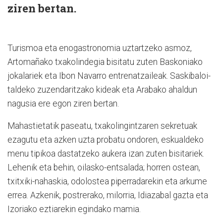
ziren bertan.
Turismoa eta enogastronomia uztartzeko asmoz,
Artomañako txakolindegia bisitatu zuten Baskoniako
jokalariek eta Ibon Navarro entrenatzaileak. Saskibaloi-
taldeko zuzendaritzako kideak eta Arabako ahaldun
nagusia ere egon ziren bertan.
Mahastietatik paseatu, txakolingintzaren sekretuak
ezagutu eta azken uzta probatu ondoren, eskualdeko
menu tipikoa dastatzeko aukera izan zuten bisitariek.
Lehenik eta behin, oilasko-entsalada; horren ostean,
txitxiki-nahaskia, odolostea piperradarekin eta arkume
errea. Azkenik, postrerako, milorria, Idiazabal gazta eta
Izoriako eztiarekin egindako mamia.