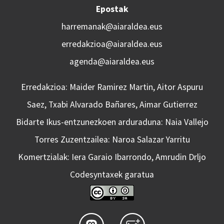
Epostak
harremanak@aiaraldea.eus
erredakzioa@aiaraldea.eus
agenda@aiaraldea.eus
Erredakzioa: Maider Ramirez Martin, Aitor Aspuru
Saez, Txabi Alvarado Bañares, Aimar Gutierrez
Bidarte Ikus-entzunezkoen arduraduna: Naia Vallejo
Torres Zuzentzailea: Naroa Salazar Yarritu
Komertzialak: Iera Garaio Ibarrondo, Amrudin Drljo
Codesyntaxek garatua