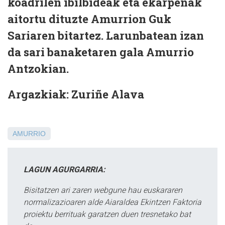
koadrilen ibilbideak eta ekarpenak
aitortu dituzte Amurrion Guk
Sariaren bitartez. Larunbatean izan
da sari banaketaren gala Amurrio
Antzokian.
Argazkiak: Zuriñe Alava
AMURRIO
LAGUN AGURGARRIA:
Bisitatzen ari zaren webgune hau euskararen
normalizazioaren alde Aiaraldea Ekintzen Faktoria
proiektu berrituak garatzen duen tresnetako bat