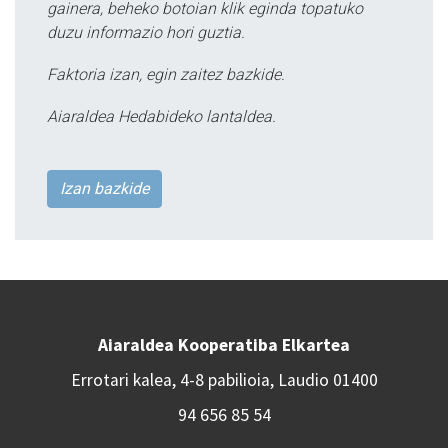
gainera, beheko botoian klik eginda topatuko
duzu informazio hori guztia.
Faktoria izan, egin zaitez bazkide.
Aiaraldea Hedabideko lantaldea.
Izan bazkide
Aiaraldea Kooperatiba Elkartea
Errotari kalea, 4-8 pabilioia, Laudio 01400
94 656 85 54