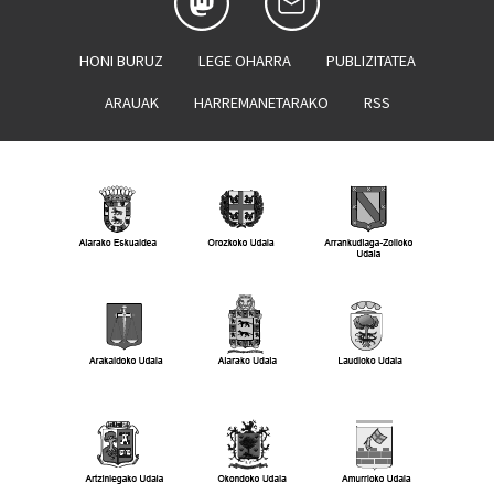
HONI BURUZ
LEGE OHARRA
PUBLIZITATEA
ARAUAK
HARREMANETARAKO
RSS