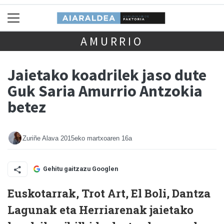
AMURRIO
Jaietako koadrilek jaso dute
Guk Saria Amurrio Antzokia
betez
Zuriñe Alava
2015eko martxoaren 16a
Gehitu gaitzazu Googlen
Euskotarrak, Trot Art, El Boli, Dantza
Lagunak eta Herriarenak jaietako