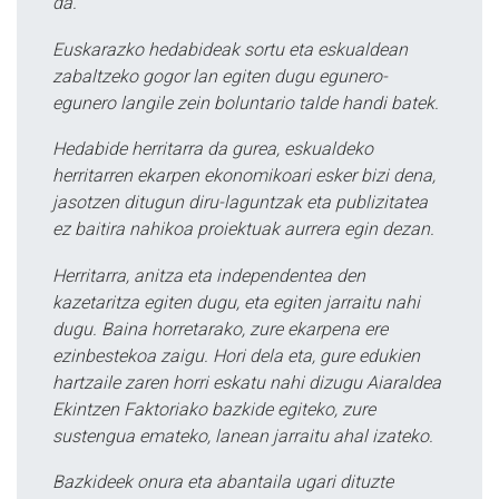
da.
Euskarazko hedabideak sortu eta eskualdean
zabaltzeko gogor lan egiten dugu egunero-
egunero langile zein boluntario talde handi batek.
Hedabide herritarra da gurea, eskualdeko
herritarren ekarpen ekonomikoari esker bizi dena,
jasotzen ditugun diru-laguntzak eta publizitatea
ez baitira nahikoa proiektuak aurrera egin dezan.
Herritarra, anitza eta independentea den
kazetaritza egiten dugu, eta egiten jarraitu nahi
dugu. Baina horretarako, zure ekarpena ere
ezinbestekoa zaigu. Hori dela eta, gure edukien
hartzaile zaren horri eskatu nahi dizugu Aiaraldea
Ekintzen Faktoriako bazkide egiteko, zure
sustengua emateko, lanean jarraitu ahal izateko.
Bazkideek onura eta abantaila ugari dituzte