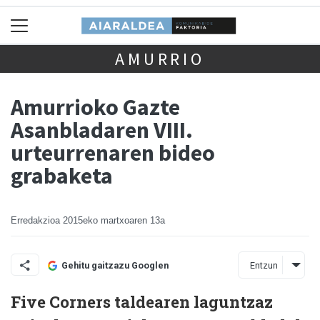
AMURRIO
Amurrioko Gazte
Asanbladaren VIII.
urteurrenaren bideo
grabaketa
Erredakzioa
2015eko martxoaren 13a
Entzun
Gehitu gaitzazu Googlen
Five Corners taldearen laguntzaz