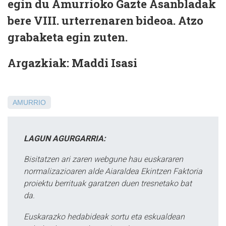
egin du Amurrioko Gazte Asanbladak
bere VIII. urterrenaren bideoa. Atzo
grabaketa egin zuten.
Argazkiak: Maddi Isasi
AMURRIO
LAGUN AGURGARRIA:
Bisitatzen ari zaren webgune hau euskararen
normalizazioaren alde Aiaraldea Ekintzen Faktoria
proiektu berrituak garatzen duen tresnetako bat
da.
Euskarazko hedabideak sortu eta eskualdean