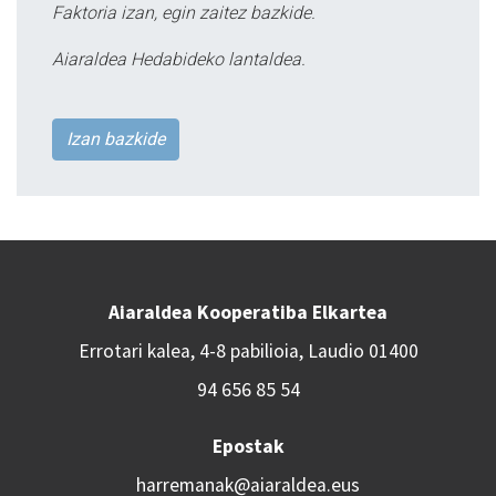
Faktoria izan, egin zaitez bazkide.
Aiaraldea Hedabideko lantaldea.
Izan bazkide
Aiaraldea Kooperatiba Elkartea
Errotari kalea, 4-8 pabilioia, Laudio 01400
94 656 85 54
Epostak
harremanak@aiaraldea.eus