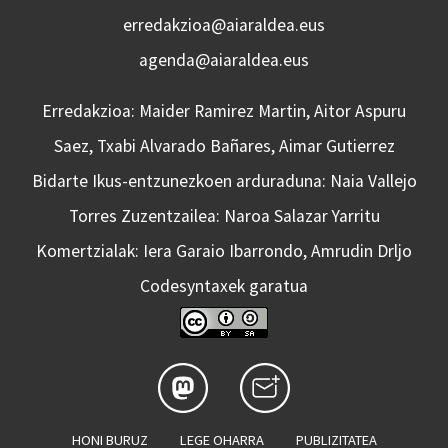
erredakzioa@aiaraldea.eus
agenda@aiaraldea.eus
Erredakzioa: Maider Ramirez Martin, Aitor Aspuru
Saez, Txabi Alvarado Bañares, Aimar Gutierrez
Bidarte Ikus-entzunezkoen arduraduna: Naia Vallejo
Torres Zuzentzailea: Naroa Salazar Yarritu
Komertzialak: Iera Garaio Ibarrondo, Amrudin Drljo
Codesyntaxek garatua
HONI BURUZ
LEGE OHARRA
PUBLIZITATEA