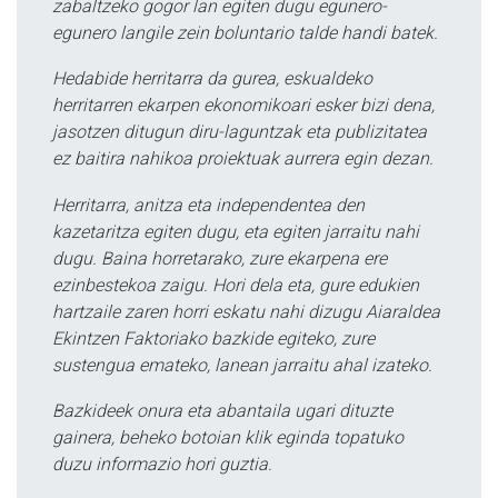
zabaltzeko gogor lan egiten dugu egunero-
egunero langile zein boluntario talde handi batek.
Hedabide herritarra da gurea, eskualdeko
herritarren ekarpen ekonomikoari esker bizi dena,
jasotzen ditugun diru-laguntzak eta publizitatea
ez baitira nahikoa proiektuak aurrera egin dezan.
Herritarra, anitza eta independentea den
kazetaritza egiten dugu, eta egiten jarraitu nahi
dugu. Baina horretarako, zure ekarpena ere
ezinbestekoa zaigu. Hori dela eta, gure edukien
hartzaile zaren horri eskatu nahi dizugu Aiaraldea
Ekintzen Faktoriako bazkide egiteko, zure
sustengua emateko, lanean jarraitu ahal izateko.
Bazkideek onura eta abantaila ugari dituzte
gainera, beheko botoian klik eginda topatuko
duzu informazio hori guztia.