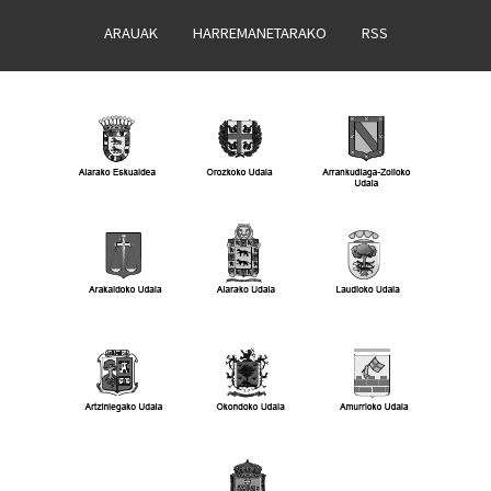
ARAUAK
HARREMANETARAKO
RSS