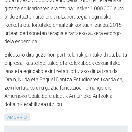
ordaintzeko 3.000.000 euro behar zituzten eta euskal
gizarte solidarioaren erantzunari esker 1.000.000 euro
bildu zituzten urte erdian. Laborategian egindako
ikerketa eta lortutako emaitzak kontuan izanda, 2015.
urtean pertsonetan terapia ezartzeko aukera egongo
dela espero da.
Bildutako diru guzti hori partikularrak jarritako dirua, baita
enpresa, ikastetxe, talde eta kolektiboek eskainitako
lana eta egindako ekintzetan lortutako dirua izan da.
Orain, Nuria eta Raquel Dantza Estudioaren txanda da,
zein lortutako diru guztia fundazioari emango dio.
Amurrioko Udala bere aldetik Amurrioko Antzokia
dohainik erabiltzea utzi du.
AMURRIO