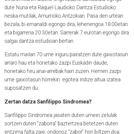
dute Nuria eta Raquel Laudioko Dantza Estudioko
neska-mutilak, Amurrioko Antzokian. Pasa den urtean
bezala, bi emanaldi egongo dira, lehenengoa 18:00etan
eta bigarrena 20:30etan. Sarrerak 7 eurotan egongo dira
salgai dantza estudioan bertan.
Estatu mailan 70 ume inguru pairatzen dute gaixotasun
arraro hau eta horietako zazpi Euskadin daude,
horietako hiru anai-arrebak hain zuzen. Hemen zazpi
ume gaixotasun horrekin egotea indize altua izatea
suposatzen du.
Zertan datza Sanfilippo Sindromea?
Sanfilippo Sindromea jasaten duten umeei zelulak
sortzen duten “zaborra” baztertzea betetzen duten
entzima falta zaie, ondorioz “zabor” hori biltzen doa