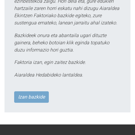
ezinbestekoa zaigu. Hori dela eta, gure edukien
hartzaile zaren horri eskatu nahi dizugu Aiaraldea
Ekintzen Faktoriako bazkide egiteko, zure
sustengua emateko, lanean jarraitu ahal izateko.
Bazkideek onura eta abantaila ugari dituzte
gainera, beheko botoian klik eginda topatuko
duzu informazio hori guztia.
Faktoria izan, egin zaitez bazkide.
Aiaraldea Hedabideko lantaldea.
Izan bazkide