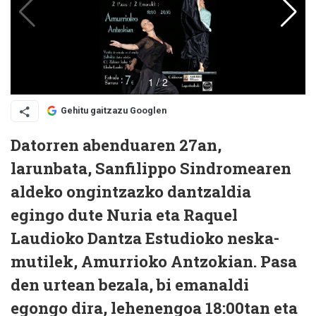
Gehitu gaitzazu Googlen
Datorren abenduaren 27an,
larunbata, Sanfilippo Sindromearen
aldeko ongintzazko dantzaldia
egingo dute Nuria eta Raquel
Laudioko Dantza Estudioko neska-
mutilek, Amurrioko Antzokian. Pasa
den urtean bezala, bi emanaldi
egongo dira, lehenengoa 18:00tan eta