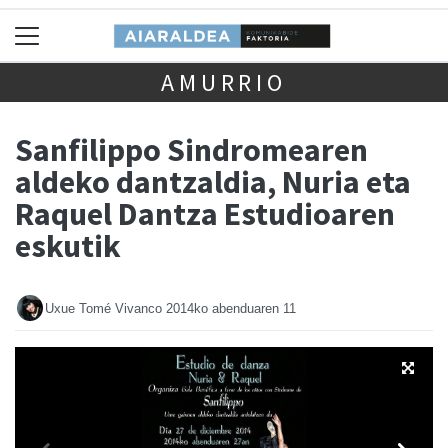
AMURRIO
Sanfilippo Sindromearen
aldeko dantzaldia, Nuria eta
Raquel Dantza Estudioaren
eskutik
Uxue Tomé Vivanco
2014ko abenduaren 11