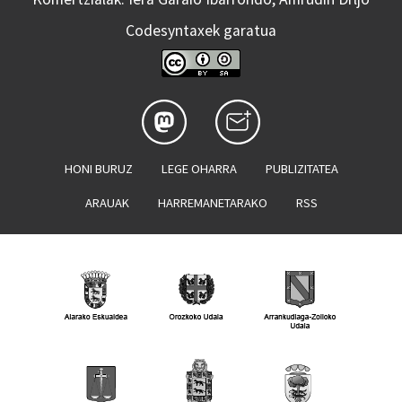
Codesyntaxek garatua
HONI BURUZ
LEGE OHARRA
PUBLIZITATEA
ARAUAK
HARREMANETARAKO
RSS