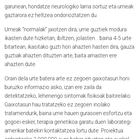
garunean, hondatze neurologiko larria sortuz eta umeak
gaztarora ez heltzea ondorioztatzen du.
Umeak “normalak” jaiotzen dira, ume guztiek modura
ikasten dute hizketan, ibiltzen, jolasten… baina 4-5 urte
bitartean, ikasitako guzti hori ahazten hasten dira, gauza
guztiak ahazten dituzten arte, baita arnasten ere
ahazten dute.
Orain dela urte batera arte ez zegoen gaixotasun honi
buruzko informazio asko, izan ere zaila da
detektatzeko, lehenengo sintomak fisikoak baitirelako.
Gaixotasun hau tratatzeko ez zegoen inolako
tratamendurik, baina ume hauen gurasoen esfortzu eta
gogoei esker, terapia genetikoa garatu duen laborategi
amerikar batekin kontaktatzea lortu dute. Proiektua