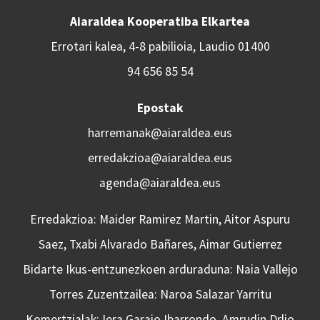
Aiaraldea Kooperatiba Elkartea
Errotari kalea, 4-8 pabilioia, Laudio 01400
94 656 85 54
Epostak
harremanak@aiaraldea.eus
erredakzioa@aiaraldea.eus
agenda@aiaraldea.eus
Erredakzioa: Maider Ramirez Martin, Aitor Aspuru
Saez, Txabi Alvarado Bañares, Aimar Gutierrez
Bidarte Ikus-entzunezkoen arduraduna: Naia Vallejo
Torres Zuzentzailea: Naroa Salazar Yarritu
Komertzialak: Iera Garaio Ibarrondo, Amrudin Drljo