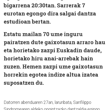
bigarrena 20:30tan. Sarrerak 7
eurotan egongo dira salgai dantza
estudioan bertan.
Estatu mailan 70 ume inguru
pairatzen dute gaixotasun arraro hau
eta horietako zazpi Euskadin daude,
horietako hiru anai-arrebak hain
zuzen. Hemen zazpi ume gaixotasun
horrekin egotea indize altua izatea
suposatzen du.
Datorren abenduaren 27an, larunbata, Sanfilippo
Sindromearen aldeko ongintzazko dantzaldia egingo