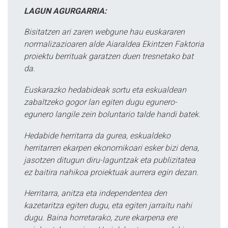
LAGUN AGURGARRIA:
Bisitatzen ari zaren webgune hau euskararen
normalizazioaren alde Aiaraldea Ekintzen Faktoria
proiektu berrituak garatzen duen tresnetako bat
da.
Euskarazko hedabideak sortu eta eskualdean
zabaltzeko gogor lan egiten dugu egunero-
egunero langile zein boluntario talde handi batek.
Hedabide herritarra da gurea, eskualdeko
herritarren ekarpen ekonomikoari esker bizi dena,
jasotzen ditugun diru-laguntzak eta publizitatea
ez baitira nahikoa proiektuak aurrera egin dezan.
Herritarra, anitza eta independentea den
kazetaritza egiten dugu, eta egiten jarraitu nahi
dugu. Baina horretarako, zure ekarpena ere