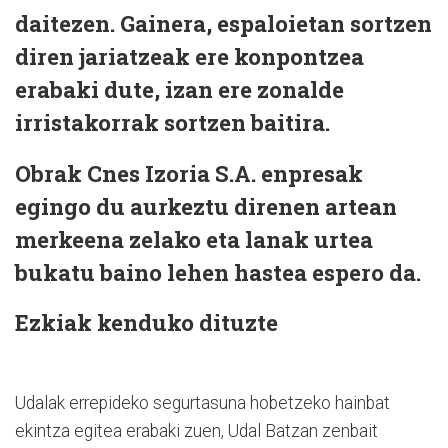
daitezen. Gainera, espaloietan sortzen
diren jariatzeak ere konpontzea
erabaki dute, izan ere zonalde
irristakorrak sortzen baitira.
Obrak Cnes Izoria S.A. enpresak
egingo du aurkeztu direnen artean
merkeena zelako eta lanak urtea
bukatu baino lehen hastea espero da.
Ezkiak kenduko dituzte
Udalak errepideko segurtasuna hobetzeko hainbat
ekintza egitea erabaki zuen, Udal Batzan zenbait