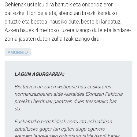
Gehienak usteldu dira barrutik eta ondorioz eror
daitezke. Hori dela eta, abenduan bi ezki kenduko
dituzte eta bestea inausiko dute, beste bi landatuz.
Azken hauek 4 metroko luzera izango dute eta landare-
zorria jasaten duten zuhaitzak izango dira.
AMURRIO
LAGUN AGURGARRIA:
Bisitatzen ari zaren webgune hau euskararen
normalizazioaren alde Aiaraldea Ekintzen Faktoria
proiektu berrituak garatzen duen tresnetako bat
da.
Euskarazko hedabideak sortu eta eskualdean
zabaltzeko gogor lan egiten dugu egunero-
egunero langile zein boluntario talde handi batek.