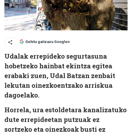
Gehitu gaitzazu Googlen
Udalak errepideko segurtasuna
hobetzeko hainbat ekintza egitea
erabaki zuen, Udal Batzan zenbait
lekutan oinezkoentzako arriskua
dagoelako.
Horrela, ura estoldetara kanalizatuko
dute errepideetan putzuak ez
sortzeko eta oinezkoak busti ez