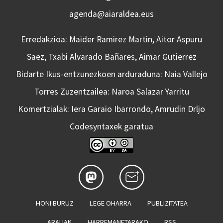
agenda@aiaraldea.eus
Erredakzioa: Maider Ramirez Martin, Aitor Aspuru
Saez, Txabi Alvarado Bañares, Aimar Gutierrez
Bidarte Ikus-entzunezkoen arduraduna: Naia Vallejo
Torres Zuzentzailea: Naroa Salazar Yarritu
Komertzialak: Iera Garaio Ibarrondo, Amrudin Drljo
Codesyntaxek garatua
HONI BURUZ
LEGE OHARRA
PUBLIZITATEA
ARAUAK
HARREMANETARAKO
RSS