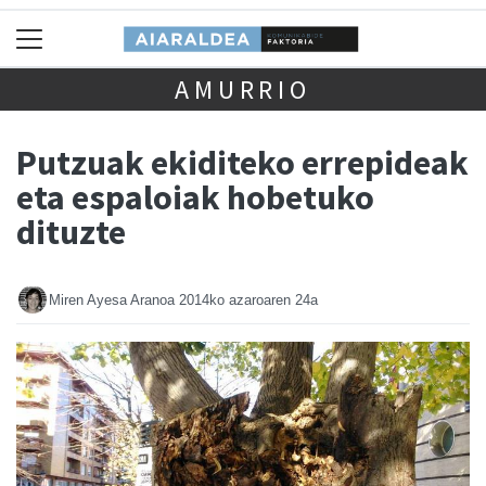
AMURRIO
Putzuak ekiditeko errepideak
eta espaloiak hobetuko
dituzte
Miren Ayesa Aranoa
2014ko azaroaren 24a