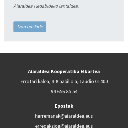
Aiaraldea Hedabideko lantaldea.
Izan bazkide
Aiaraldea Kooperatiba Elkartea
Errotari kalea, 4-8 pabilioia, Laudio 01400
94 656 85 54
Epostak
harremanak@aiaraldea.eus
erredakzioa@aiaraldea.eus