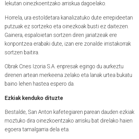
lekutan oinezkoentzako arriskua dagoelako.
Horrela, ura estoldetara kanalizatuko dute errepideetan
putzuak ez sortzeko eta oinezkoak busti ez daitezen.
Gainera, espaloietan sortzen diren jariatzeak ere
konpontzea erabaki dute, izan ere zonalde irristakorrak
sortzen baitira.
Obrak Cnes Izoria S.A. enpresak egingo du aurkeztu
direnen artean merkeena zelako eta lanak urtea bukatu
baino lehen hastea espero da.
Ezkiak kenduko dituzte
Bestalde, San Anton kafetegiaren parean dauden ezkiak
moztuko dira oinezkoentzako arrisku bat direlako haien
egoera tamalgarria dela eta.