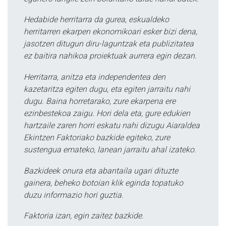
Hedabide herritarra da gurea, eskualdeko
herritarren ekarpen ekonomikoari esker bizi dena,
jasotzen ditugun diru-laguntzak eta publizitatea
ez baitira nahikoa proiektuak aurrera egin dezan.
Herritarra, anitza eta independentea den
kazetaritza egiten dugu, eta egiten jarraitu nahi
dugu. Baina horretarako, zure ekarpena ere
ezinbestekoa zaigu. Hori dela eta, gure edukien
hartzaile zaren horri eskatu nahi dizugu Aiaraldea
Ekintzen Faktoriako bazkide egiteko, zure
sustengua emateko, lanean jarraitu ahal izateko.
Bazkideek onura eta abantaila ugari dituzte
gainera, beheko botoian klik eginda topatuko
duzu informazio hori guztia.
Faktoria izan, egin zaitez bazkide.