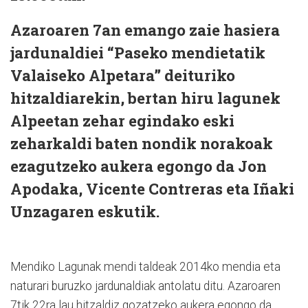
Azaroaren 7an emango zaie hasiera
jardunaldiei “Paseko mendietatik
Valaiseko Alpetara” deituriko
hitzaldiarekin, bertan hiru lagunek
Alpeetan zehar egindako eski
zeharkaldi baten nondik norakoak
ezagutzeko aukera egongo da Jon
Apodaka, Vicente Contreras eta Iñaki
Unzagaren eskutik.
Mendiko Lagunak mendi taldeak 2014ko mendia eta
naturari buruzko jardunaldiak antolatu ditu. Azaroaren
7tik 22ra lau hitzaldiz gozatzeko aukera egongo da.