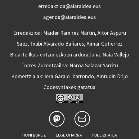
erredakzioa@aiaraldea.eus
agenda@aiaraldea.eus
Erredakzioa: Maider Ramirez Martin, Aitor Aspuru
Saez, Txabi Alvarado Bañares, Aimar Gutierrez
Bidarte Ikus-entzunezkoen arduraduna: Naia Vallejo
Torres Zuzentzailea: Naroa Salazar Yarritu
Komertzialak: Iera Garaio Ibarrondo, Amrudin Drljo
Codesyntaxek garatua
HONI BURUZ
LEGE OHARRA
PUBLIZITATEA