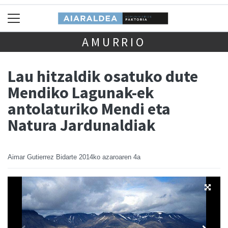
AMURRIO
Lau hitzaldik osatuko dute
Mendiko Lagunak-ek
antolaturiko Mendi eta
Natura Jardunaldiak
Aimar Gutierrez Bidarte
2014ko azaroaren 4a