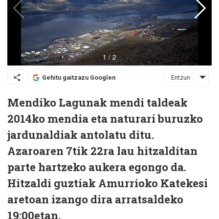
Entzun
Gehitu gaitzazu Googlen
Mendiko Lagunak mendi taldeak
2014ko mendia eta naturari buruzko
jardunaldiak antolatu ditu.
Azaroaren 7tik 22ra lau hitzalditan
parte hartzeko aukera egongo da.
Hitzaldi guztiak Amurrioko Katekesi
aretoan izango dira arratsaldeko
19:00etan.