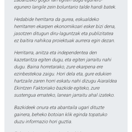
egunero langile zein boluntario talde handi batek.
Hedabide herritarra da gurea, eskualdeko
herritarren ekarpen ekonomikoari esker bizi dena,
jasotzen ditugun diru-laguntzak eta publizitatea
ez baitira nahikoa proiektuak aurrera egin dezan.
Herritarra, anitza eta independentea den
kazetaritza egiten dugu, eta egiten jarraitu nahi
dugu. Baina horretarako, zure ekarpena ere
ezinbestekoa zaigu. Hori dela eta, gure edukien
hartzaile zaren horri eskatu nahi dizugu Aiaraldea
Ekintzen Faktoriako bazkide egiteko, zure
sustengua emateko, lanean jarraitu ahal izateko.
Bazkideek onura eta abantaila ugari dituzte
gainera, beheko botoian klik eginda topatuko
duzu informazio hori guztia.