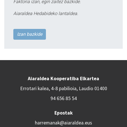
Faktoria izan, egin zaitez bazkide.
Aiaraldea Hedabideko lantaldea.
Izan bazkide
Aiaraldea Kooperatiba Elkartea
Errotari kalea, 4-8 pabilioia, Laudio 01400
94 656 85 54
Epostak
harremanak@aiaraldea.eus