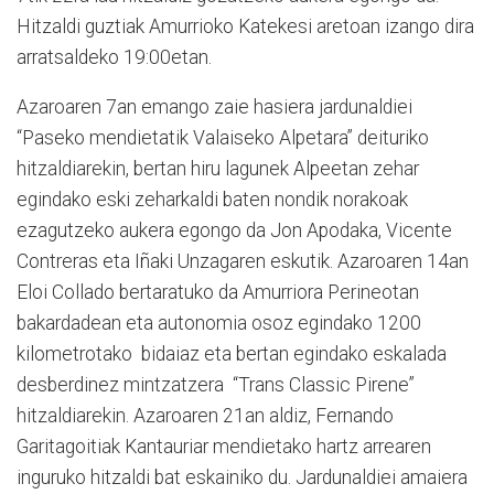
Hitzaldi guztiak Amurrioko Katekesi aretoan izango dira
arratsaldeko 19:00etan.
Azaroaren 7an emango zaie hasiera jardunaldiei
“Paseko mendietatik Valaiseko Alpetara” deituriko
hitzaldiarekin, bertan hiru lagunek Alpeetan zehar
egindako eski zeharkaldi baten nondik norakoak
ezagutzeko aukera egongo da Jon Apodaka, Vicente
Contreras eta Iñaki Unzagaren eskutik. Azaroaren 14an
Eloi Collado bertaratuko da Amurriora Perineotan
bakardadean eta autonomia osoz egindako 1200
kilometrotako bidaiaz eta bertan egindako eskalada
desberdinez mintzatzera “Trans Classic Pirene”
hitzaldiarekin. Azaroaren 21an aldiz, Fernando
Garitagoitiak Kantauriar mendietako hartz arrearen
inguruko hitzaldi bat eskainiko du. Jardunaldiei amaiera