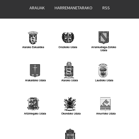
ARAUAK
HARREMANETARAKO
RSS