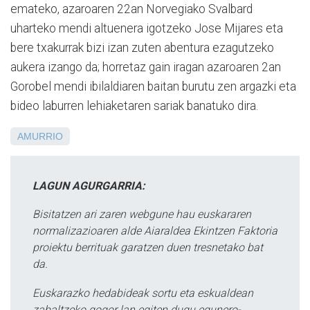
emateko, azaroaren 22an Norvegiako Svalbard
uharteko mendi altuenera igotzeko Jose Mijares eta
bere txakurrak bizi izan zuten abentura ezagutzeko
aukera izango da; horretaz gain iragan azaroaren 2an
Gorobel mendi ibilaldiaren baitan burutu zen argazki eta
bideo laburren lehiaketaren sariak banatuko dira.
AMURRIO
LAGUN AGURGARRIA:
Bisitatzen ari zaren webgune hau euskararen
normalizazioaren alde Aiaraldea Ekintzen Faktoria
proiektu berrituak garatzen duen tresnetako bat
da.
Euskarazko hedabideak sortu eta eskualdean
zabaltzeko gogor lan egiten dugu egunero-