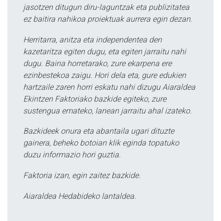
jasotzen ditugun diru-laguntzak eta publizitatea
ez baitira nahikoa proiektuak aurrera egin dezan.
Herritarra, anitza eta independentea den
kazetaritza egiten dugu, eta egiten jarraitu nahi
dugu. Baina horretarako, zure ekarpena ere
ezinbestekoa zaigu. Hori dela eta, gure edukien
hartzaile zaren horri eskatu nahi dizugu Aiaraldea
Ekintzen Faktoriako bazkide egiteko, zure
sustengua emateko, lanean jarraitu ahal izateko.
Bazkideek onura eta abantaila ugari dituzte
gainera, beheko botoian klik eginda topatuko
duzu informazio hori guztia.
Faktoria izan, egin zaitez bazkide.
Aiaraldea Hedabideko lantaldea.