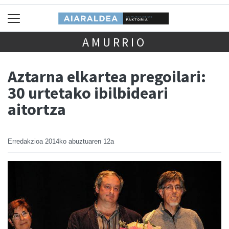
AMURRIO
Aztarna elkartea pregoilari:
30 urtetako ibilbideari
aitortza
Erredakzioa
2014ko abuztuaren 12a