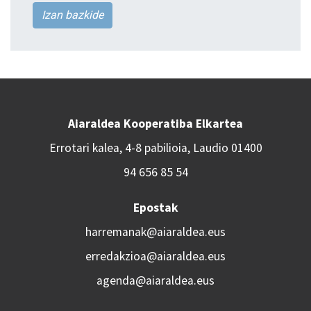
Izan bazkide
Aiaraldea Kooperatiba Elkartea
Errotari kalea, 4-8 pabilioia, Laudio 01400
94 656 85 54
Epostak
harremanak@aiaraldea.eus
erredakzioa@aiaraldea.eus
agenda@aiaraldea.eus