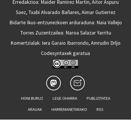
Erredakzioa: Maider Ramirez Martin, Aitor Aspuru
Saez, Txabi Alvarado Bañares, Aimar Gutierrez
Bidarte Ikus-entzunezkoen arduraduna: Naia Vallejo
Torres Zuzentzailea: Naroa Salazar Yarritu
Komertzialak: Iera Garaio Ibarrondo, Amrudin Drljo
Codesyntaxek garatua
HONI BURUZ
LEGE OHARRA
PUBLIZITATEA
ARAUAK
HARREMANETARAKO
RSS