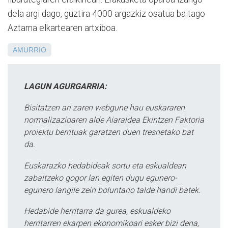
dela argi dago, guztira 4000 argazkiz osatua baitago
Aztarna elkartearen artxiboa.
AMURRIO
LAGUN AGURGARRIA:
Bisitatzen ari zaren webgune hau euskararen
normalizazioaren alde Aiaraldea Ekintzen Faktoria
proiektu berrituak garatzen duen tresnetako bat
da.
Euskarazko hedabideak sortu eta eskualdean
zabaltzeko gogor lan egiten dugu egunero-
egunero langile zein boluntario talde handi batek.
Hedabide herritarra da gurea, eskualdeko
herritarren ekarpen ekonomikoari esker bizi dena,