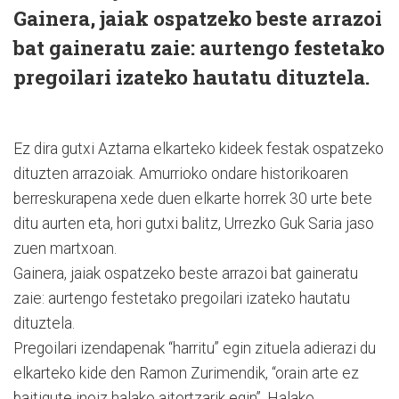
Gainera, jaiak ospatzeko beste arrazoi
bat gaineratu zaie: aurtengo festetako
pregoilari izateko hautatu dituztela.
Ez dira gutxi Aztarna elkarteko kideek festak ospatzeko
dituzten arrazoiak. Amurrioko ondare historikoaren
berreskurapena xede duen elkarte horrek 30 urte bete
ditu aurten eta, hori gutxi balitz, Urrezko Guk Saria jaso
zuen martxoan.
Gainera, jaiak ospatzeko beste arrazoi bat gaineratu
zaie: aurtengo festetako pregoilari izateko hautatu
dituztela.
Pregoilari izendapenak “harritu” egin zituela adierazi du
elkarteko kide den Ramon Zurimendik, “orain arte ez
baitigute inoiz halako aitortzarik egin”. Halako