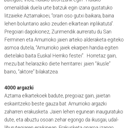
omenaldiak duela urte batzuk egin izana gustatuko
litzaieke Aztarnakoei, “orain oso gutxi baikara, baina
lehen boluntario asko zeuden elkartean inplikatuta”.
Pregoiari dagokionez, Zurimendik aurreratu du San
Ferminen eta Amurrioko jaien arteko alderaketa egiteko
asmoa dutela, “Amurrioko jaiek ekarpen handia egiten
dietelako baita Euskal Herriko festei”. Horretaz gain,
mezu bat helaraziko diete herritarrei: jaien “ikusle”
baino, “aktore” bilakatzea.
4000 argazki
Aztarna elkartekoek badute, pregoiaz gain, jaietan
eskaintzeko beste gauza bat: Amurrioko argazki
zaharren erakusketa. Jaien lehen egunean inauguratuko
dute, eta abuztu osoan zehar egongo da ikusgai, udal-
liburutegiaren eraikinean. Erakusketa oparoa izango