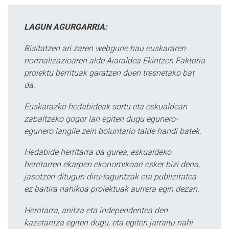
LAGUN AGURGARRIA:
Bisitatzen ari zaren webgune hau euskararen
normalizazioaren alde Aiaraldea Ekintzen Faktoria
proiektu berrituak garatzen duen tresnetako bat
da.
Euskarazko hedabideak sortu eta eskualdean
zabaltzeko gogor lan egiten dugu egunero-
egunero langile zein boluntario talde handi batek.
Hedabide herritarra da gurea, eskualdeko
herritarren ekarpen ekonomikoari esker bizi dena,
jasotzen ditugun diru-laguntzak eta publizitatea
ez baitira nahikoa proiektuak aurrera egin dezan.
Herritarra, anitza eta independentea den
kazetaritza egiten dugu, eta egiten jarraitu nahi