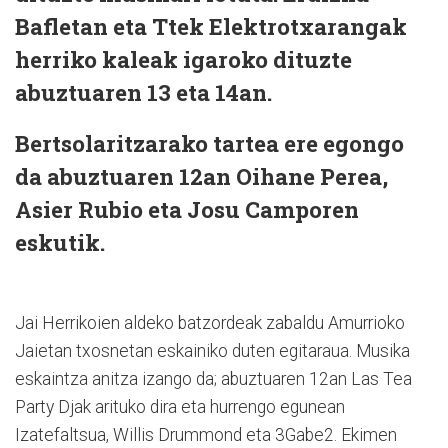
Bafletan eta Ttek Elektrotxarangak
herriko kaleak igaroko dituzte
abuztuaren 13 eta 14an.
Bertsolaritzarako tartea ere egongo
da abuztuaren 12an Oihane Perea,
Asier Rubio eta Josu Camporen
eskutik.
Jai Herrikoien aldeko batzordeak zabaldu Amurrioko
Jaietan txosnetan eskainiko duten egitaraua. Musika
eskaintza anitza izango da; abuztuaren 12an Las Tea
Party Djak arituko dira eta hurrengo egunean
Izatefaltsua, Willis Drummond eta 3Gabe2. Ekimen