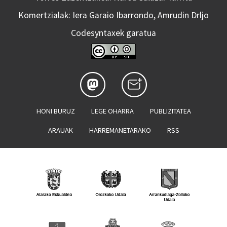
Komertzialak: Iera Garaio Ibarrondo, Amrudin Drljo
Codesyntaxek garatua
HONI BURUZ
LEGE OHARRA
PUBLIZITATEA
ARAUAK
HARREMANETARAKO
RSS