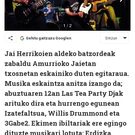
Entzun
Gehitu gaitzazu Googlen
Jai Herrikoien aldeko batzordeak
zabaldu Amurrioko Jaietan
txosnetan eskainiko duten egitaraua.
Musika eskaintza anitza izango da;
abuztuaren 12an Las Tea Party Djak
arituko dira eta hurrengo egunean
Izatefaltsua, Willis Drummond eta
3Gabe2. Ekimen ibiltariak ere egingo
dituzte musikari lotuta: Erdizka