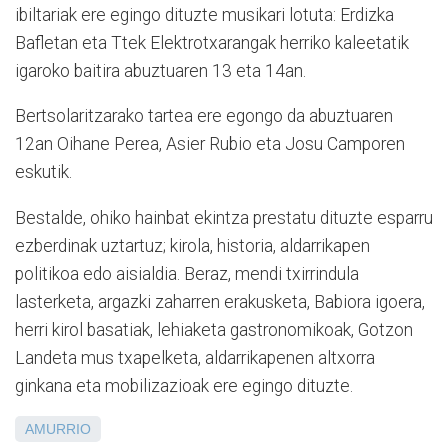
ibiltariak ere egingo dituzte musikari lotuta: Erdizka
Bafletan eta Ttek Elektrotxarangak herriko kaleetatik
igaroko baitira abuztuaren 13 eta 14an.
Bertsolaritzarako tartea ere egongo da abuztuaren
12an Oihane Perea, Asier Rubio eta Josu Camporen
eskutik.
Bestalde, ohiko hainbat ekintza prestatu dituzte esparru
ezberdinak uztartuz; kirola, historia, aldarrikapen
politikoa edo aisialdia. Beraz, mendi txirrindula
lasterketa, argazki zaharren erakusketa, Babiora igoera,
herri kirol basatiak, lehiaketa gastronomikoak, Gotzon
Landeta mus txapelketa, aldarrikapenen altxorra
ginkana eta mobilizazioak ere egingo dituzte.
AMURRIO