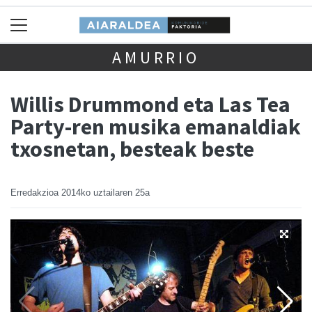
AMURRIO
Willis Drummond eta Las Tea
Party-ren musika emanaldiak
txosnetan, besteak beste
Erredakzioa
2014ko uztailaren 25a