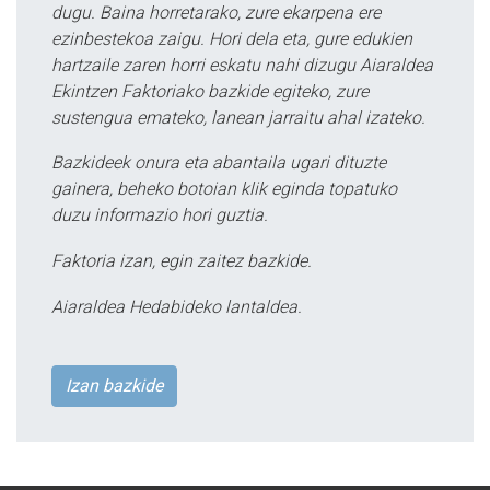
dugu. Baina horretarako, zure ekarpena ere
ezinbestekoa zaigu. Hori dela eta, gure edukien
hartzaile zaren horri eskatu nahi dizugu Aiaraldea
Ekintzen Faktoriako bazkide egiteko, zure
sustengua emateko, lanean jarraitu ahal izateko.
Bazkideek onura eta abantaila ugari dituzte
gainera, beheko botoian klik eginda topatuko
duzu informazio hori guztia.
Faktoria izan, egin zaitez bazkide.
Aiaraldea Hedabideko lantaldea.
Izan bazkide