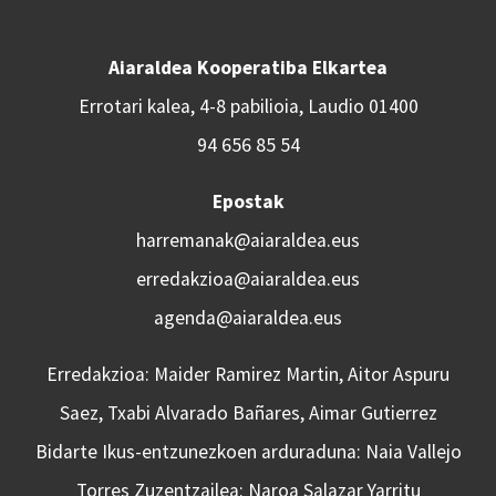
Aiaraldea Kooperatiba Elkartea
Errotari kalea, 4-8 pabilioia, Laudio 01400
94 656 85 54
Epostak
harremanak@aiaraldea.eus
erredakzioa@aiaraldea.eus
agenda@aiaraldea.eus
Erredakzioa: Maider Ramirez Martin, Aitor Aspuru
Saez, Txabi Alvarado Bañares, Aimar Gutierrez
Bidarte Ikus-entzunezkoen arduraduna: Naia Vallejo
Torres Zuzentzailea: Naroa Salazar Yarritu