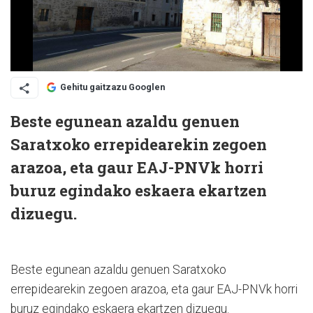
Gehitu gaitzazu Googlen
Beste egunean azaldu genuen
Saratxoko errepidearekin zegoen
arazoa, eta gaur EAJ-PNVk horri
buruz egindako eskaera ekartzen
dizuegu.
Beste egunean azaldu genuen Saratxoko
errepidearekin zegoen arazoa, eta gaur EAJ-PNVk horri
buruz egindako eskaera ekartzen dizuegu.