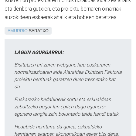
ikusten du proiektuaren nondik norakoak aldatzea ahalik
eta denbora gutxien, eta proiektu berriaren oinarriak
auzokideen eskaerak ahalik eta hobeen betetzea.
AMURRIO
SARATXO
LAGUN AGURGARRIA:
Bisitatzen ari zaren webgune hau euskararen
normalizazioaren alde Aiaraldea Ekintzen Faktoria
proiektu berrituak garatzen duen tresnetako bat
da.
Euskarazko hedabideak sortu eta eskualdean
zabaltzeko gogor lan egiten dugu egunero-
egunero langile zein boluntario talde handi batek.
Hedabide herritarra da gurea, eskualdeko
herritarren ekarpen ekonomikoari esker bizi dena,