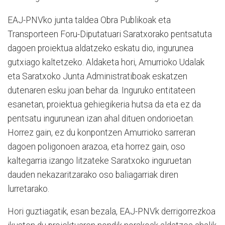
EAJ-PNVko junta taldea Obra Publikoak eta
Transporteen Foru-Diputatuari Saratxorako pentsatuta
dagoen proiektua aldatzeko eskatu dio, ingurunea
gutxiago kaltetzeko. Aldaketa hori, Amurrioko Udalak
eta Saratxoko Junta Administratiboak eskatzen
dutenaren esku joan behar da. Inguruko entitateen
esanetan, proiektua gehiegikeria hutsa da eta ez da
pentsatu ingurunean izan ahal dituen ondorioetan.
Horrez gain, ez du konpontzen Amurrioko sarreran
dagoen poligonoen arazoa, eta horrez gain, oso
kaltegarria izango litzateke Saratxoko inguruetan
dauden nekazaritzarako oso baliagarriak diren
lurretarako.
Hori guztiagatik, esan bezala, EAJ-PNVk derrigorrezkoa