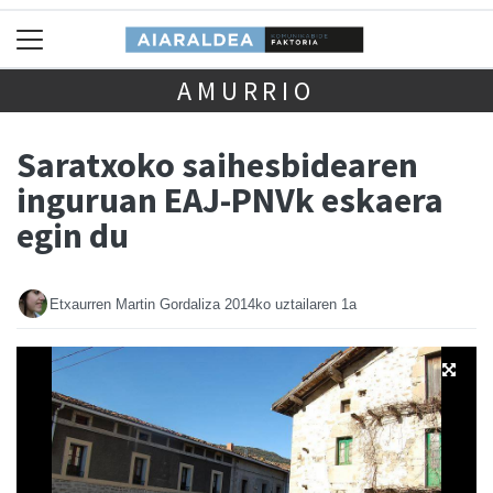
AMURRIO
Saratxoko saihesbidearen
inguruan EAJ-PNVk eskaera
egin du
Etxaurren Martin Gordaliza
2014ko uztailaren 1a