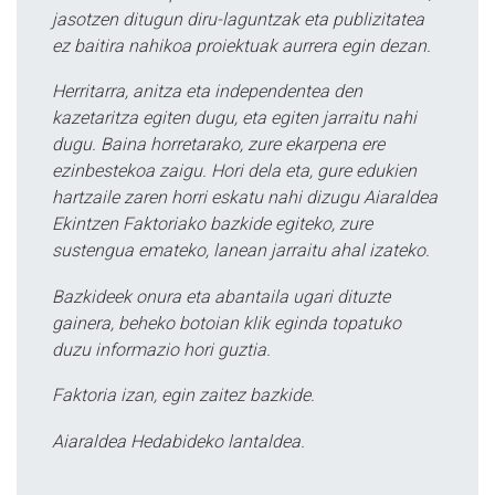
jasotzen ditugun diru-laguntzak eta publizitatea
ez baitira nahikoa proiektuak aurrera egin dezan.
Herritarra, anitza eta independentea den
kazetaritza egiten dugu, eta egiten jarraitu nahi
dugu. Baina horretarako, zure ekarpena ere
ezinbestekoa zaigu. Hori dela eta, gure edukien
hartzaile zaren horri eskatu nahi dizugu Aiaraldea
Ekintzen Faktoriako bazkide egiteko, zure
sustengua emateko, lanean jarraitu ahal izateko.
Bazkideek onura eta abantaila ugari dituzte
gainera, beheko botoian klik eginda topatuko
duzu informazio hori guztia.
Faktoria izan, egin zaitez bazkide.
Aiaraldea Hedabideko lantaldea.