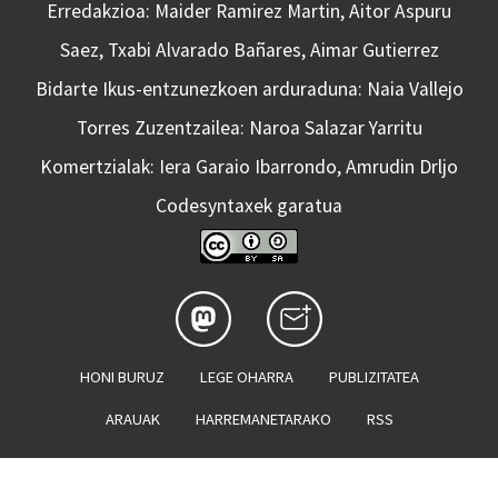
Erredakzioa: Maider Ramirez Martin, Aitor Aspuru
Saez, Txabi Alvarado Bañares, Aimar Gutierrez
Bidarte Ikus-entzunezkoen arduraduna: Naia Vallejo
Torres Zuzentzailea: Naroa Salazar Yarritu
Komertzialak: Iera Garaio Ibarrondo, Amrudin Drljo
Codesyntaxek garatua
HONI BURUZ
LEGE OHARRA
PUBLIZITATEA
ARAUAK
HARREMANETARAKO
RSS