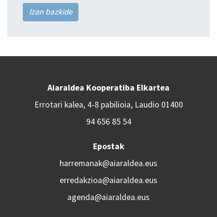
Izan bazkide
Aiaraldea Kooperatiba Elkartea
Errotari kalea, 4-8 pabilioia, Laudio 01400
94 656 85 54
Epostak
harremanak@aiaraldea.eus
erredakzioa@aiaraldea.eus
agenda@aiaraldea.eus