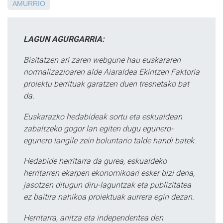
AMURRIO
LAGUN AGURGARRIA:
Bisitatzen ari zaren webgune hau euskararen
normalizazioaren alde Aiaraldea Ekintzen Faktoria
proiektu berrituak garatzen duen tresnetako bat
da.
Euskarazko hedabideak sortu eta eskualdean
zabaltzeko gogor lan egiten dugu egunero-
egunero langile zein boluntario talde handi batek.
Hedabide herritarra da gurea, eskualdeko
herritarren ekarpen ekonomikoari esker bizi dena,
jasotzen ditugun diru-laguntzak eta publizitatea
ez baitira nahikoa proiektuak aurrera egin dezan.
Herritarra, anitza eta independentea den