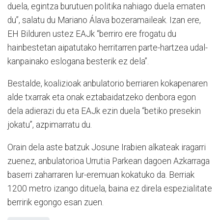
duela, egintza burutuen politika nahiago duela ematen
du”, salatu du Mariano Álava bozeramaileak. Izan ere,
EH Bilduren ustez EAJk “berriro ere frogatu du
hainbestetan aipatutako herritarren parte-hartzea udal-
kanpainako eslogana besterik ez dela”.
Bestalde, koalizioak anbulatorio berriaren kokapenaren
alde txarrak eta onak eztabaidatzeko denbora egon
dela adierazi du eta EAJk ezin duela “betiko presekin
jokatu”, azpimarratu du.
Orain dela aste batzuk Josune Irabien alkateak iragarri
zuenez, anbulatorioa Urrutia Parkean dagoen Azkarraga
baserri zaharraren lur-eremuan kokatuko da. Berriak
1200 metro izango dituela, baina ez direla espezialitate
berririk egongo esan zuen.