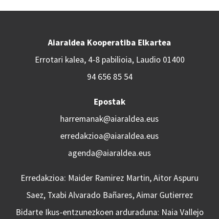
Aiaraldea Kooperatiba Elkartea
Errotari kalea, 4-8 pabilioia, Laudio 01400
94 656 85 54
Epostak
harremanak@aiaraldea.eus
erredakzioa@aiaraldea.eus
agenda@aiaraldea.eus
Erredakzioa: Maider Ramirez Martin, Aitor Aspuru
Saez, Txabi Alvarado Bañares, Aimar Gutierrez
Bidarte Ikus-entzunezkoen arduraduna: Naia Vallejo