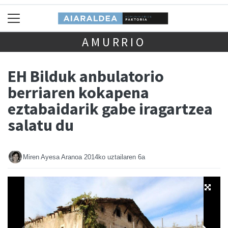
AMURRIO
EH Bilduk anbulatorio
berriaren kokapena
eztabaidarik gabe iragartzea
salatu du
Miren Ayesa Aranoa
2014ko uztailaren 6a