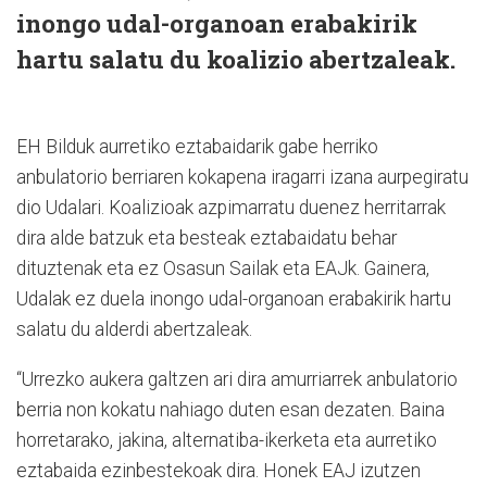
inongo udal-organoan erabakirik
hartu salatu du koalizio abertzaleak.
EH Bilduk aurretiko eztabaidarik gabe herriko
anbulatorio berriaren kokapena iragarri izana aurpegiratu
dio Udalari. Koalizioak azpimarratu duenez herritarrak
dira alde batzuk eta besteak eztabaidatu behar
dituztenak eta ez Osasun Sailak eta EAJk. Gainera,
Udalak ez duela inongo udal-organoan erabakirik hartu
salatu du alderdi abertzaleak.
“Urrezko aukera galtzen ari dira amurriarrek anbulatorio
berria non kokatu nahiago duten esan dezaten. Baina
horretarako, jakina, alternatiba-ikerketa eta aurretiko
eztabaida ezinbestekoak dira. Honek EAJ izutzen