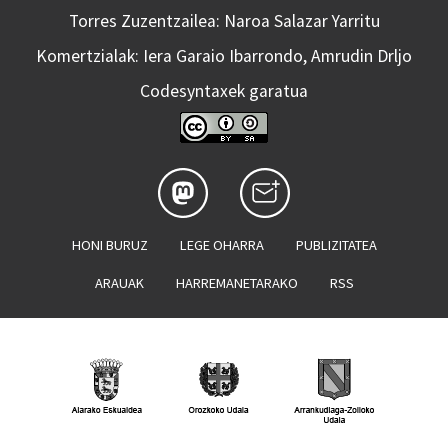
Torres Zuzentzailea: Naroa Salazar Yarritu
Komertzialak: Iera Garaio Ibarrondo, Amrudin Drljo
Codesyntaxek garatua
HONI BURUZ
LEGE OHARRA
PUBLIZITATEA
ARAUAK
HARREMANETARAKO
RSS