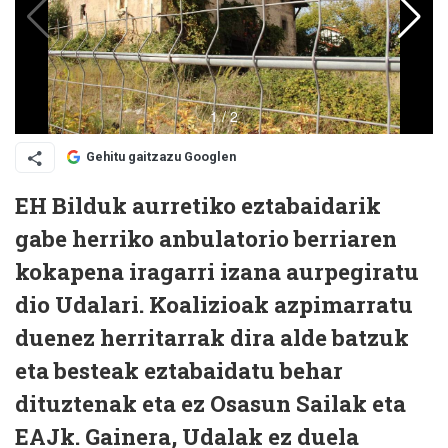
Gehitu gaitzazu Googlen
EH Bilduk aurretiko eztabaidarik
gabe herriko anbulatorio berriaren
kokapena iragarri izana aurpegiratu
dio Udalari. Koalizioak azpimarratu
duenez herritarrak dira alde batzuk
eta besteak eztabaidatu behar
dituztenak eta ez Osasun Sailak eta
EAJk. Gainera, Udalak ez duela