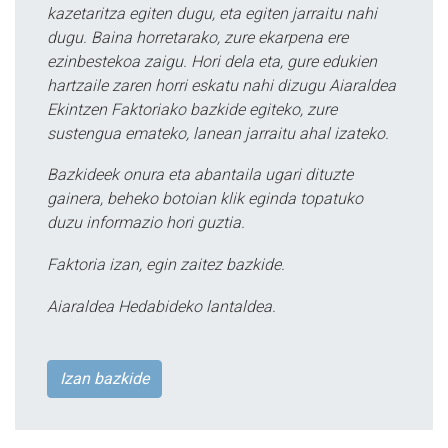
kazetaritza egiten dugu, eta egiten jarraitu nahi
dugu. Baina horretarako, zure ekarpena ere
ezinbestekoa zaigu. Hori dela eta, gure edukien
hartzaile zaren horri eskatu nahi dizugu Aiaraldea
Ekintzen Faktoriako bazkide egiteko, zure
sustengua emateko, lanean jarraitu ahal izateko.
Bazkideek onura eta abantaila ugari dituzte
gainera, beheko botoian klik eginda topatuko
duzu informazio hori guztia.
Faktoria izan, egin zaitez bazkide.
Aiaraldea Hedabideko lantaldea.
Izan bazkide