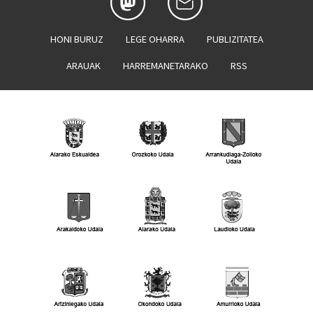
HONI BURUZ
LEGE OHARRA
PUBLIZITATEA
ARAUAK
HARREMANETARAKO
RSS