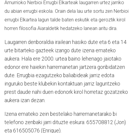
Amurrioko Nerbioi Errugbi Elkarteak laugarren urtez jarriko
du abian errugbi eskola. Orain dela lau urte sortu zen Nerbioi
errugbi Elkartea lagun talde baten eskutik eta geroztik kirol
horren filosofia Aiaraldetik hedatzeko lanean aritu dira.
Laugarren denboraldia irailean hasiko dute eta 6 eta 14
urte bitarteko gazteek izango dute izena emateko
aukera. Hala ere 2000. urtea baino lehenago jaiotako
edonor ere haiekin harremanetan jartzera gonbidatzen
dute. Errugbia ezagutzeko baliabideak jarriz edota
inguruko beste klubekin kontaktuan jarriz laguntzeko
prest daude nahi duen edonork kirol horretaz gozatzeko
aukera izan dezan.
Izena emateko zein bestelako harremanetarako bi
telefono zenbaki jarri dituzte eskura: 655708812 (Jon)
eta 616505076 (Enrique).