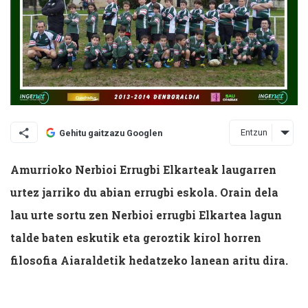
Entzun
Gehitu gaitzazu Googlen
Amurrioko Nerbioi Errugbi Elkarteak laugarren
urtez jarriko du abian errugbi eskola. Orain dela
lau urte sortu zen Nerbioi errugbi Elkartea lagun
talde baten eskutik eta geroztik kirol horren
filosofia Aiaraldetik hedatzeko lanean aritu dira.