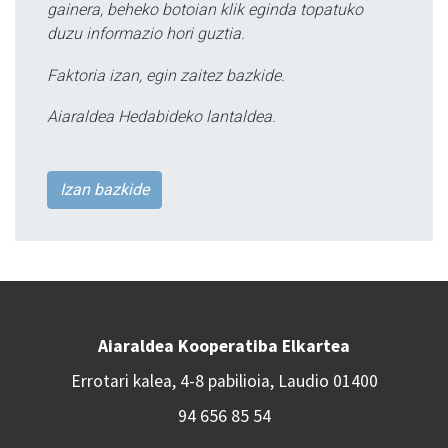
gainera, beheko botoian klik eginda topatuko
duzu informazio hori guztia.
Faktoria izan, egin zaitez bazkide.
Aiaraldea Hedabideko lantaldea.
Izan bazkide
Aiaraldea Kooperatiba Elkartea
Errotari kalea, 4-8 pabilioia, Laudio 01400
94 656 85 54