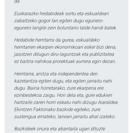
da.
Euskarazko hedabideak sortu eta eskualdean
zabaltzeko gogor lan egiten dugu egunero-
egunero langile zein boluntario talde handi batek.
Hedabide herritarra da gurea, eskualdeko
herritarren ekarpen ekonomikoari esker bizi dena,
jasotzen ditugun diru-laguntzak eta publizitatea
ez baitira nahikoa proiektuak aurrera egin dezan.
Herritarra, anitza eta independentea den
kazetaritza egiten dugu, eta egiten jarraitu nahi
dugu. Baina horretarako, zure ekarpena ere
ezinbestekoa zaigu. Hori dela eta, gure edukien
hartzaile zaren horri eskatu nahi dizugu Aiaraldea
Ekintzen Faktoriako bazkide egiteko, zure
sustengua emateko, lanean jarraitu ahal izateko.
Bazkideek onura eta abantaila ugari dituzte