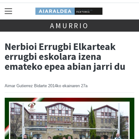
AMURRIO
Nerbioi Errugbi Elkarteak
errugbi eskolara izena
emateko epea abian jarri du
Aimar Gutierrez Bidarte
2014ko ekainaren 27a