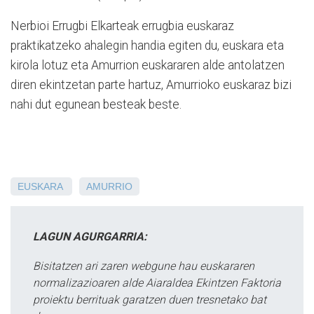
Nerbioi Errugbi Elkarteak errugbia euskaraz
praktikatzeko ahalegin handia egiten du, euskara eta
kirola lotuz eta Amurrion euskararen alde antolatzen
diren ekintzetan parte hartuz, Amurrioko euskaraz bizi
nahi dut egunean besteak beste.
EUSKARA
AMURRIO
LAGUN AGURGARRIA:
Bisitatzen ari zaren webgune hau euskararen
normalizazioaren alde Aiaraldea Ekintzen Faktoria
proiektu berrituak garatzen duen tresnetako bat