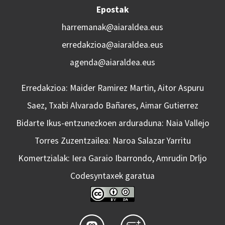
Epostak
harremanak@aiaraldea.eus
erredakzioa@aiaraldea.eus
agenda@aiaraldea.eus
Erredakzioa: Maider Ramirez Martin, Aitor Aspuru
Saez, Txabi Alvarado Bañares, Aimar Gutierrez
Bidarte Ikus-entzunezkoen arduraduna: Naia Vallejo
Torres Zuzentzailea: Naroa Salazar Yarritu
Komertzialak: Iera Garaio Ibarrondo, Amrudin Drljo
Codesyntaxek garatua