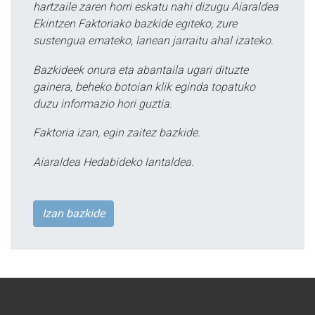
hartzaile zaren horri eskatu nahi dizugu Aiaraldea
Ekintzen Faktoriako bazkide egiteko, zure
sustengua emateko, lanean jarraitu ahal izateko.
Bazkideek onura eta abantaila ugari dituzte
gainera, beheko botoian klik eginda topatuko
duzu informazio hori guztia.
Faktoria izan, egin zaitez bazkide.
Aiaraldea Hedabideko lantaldea.
Izan bazkide