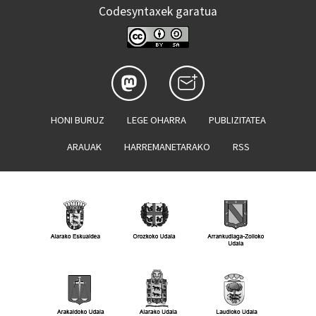
Codesyntaxek garatua
HONI BURUZ
LEGE OHARRA
PUBLIZITATEA
ARAUAK
HARREMANETARAKO
RSS