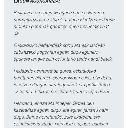
LAGUN AGURGARRIA:
Bisitatzen ari zaren webgune hau euskararen
normalizazioaren alde Aiaraldea Ekintzen Faktoria
proiektu berrituak garatzen duen tresnetako bat
da.
Euskarazko hedabideak sortu eta eskualdean
zabaltzeko gogor lan egiten dugu egunero-
egunero langile zein boluntario talde handi batek.
Hedabide herritarra da gurea, eskualdeko
herritarren ekarpen ekonomikoari esker bizi dena,
jasotzen ditugun diru-laguntzak eta publizitatea
ez baitira nahikoa proiektuak aurrera egin dezan.
Herritarra, anitza eta independentea den
kazetaritza egiten dugu, eta egiten jarraitu nahi
dugu. Baina horretarako, zure ekarpena ere
ezinbestekoa zaigu. Hori dela eta, gure edukien