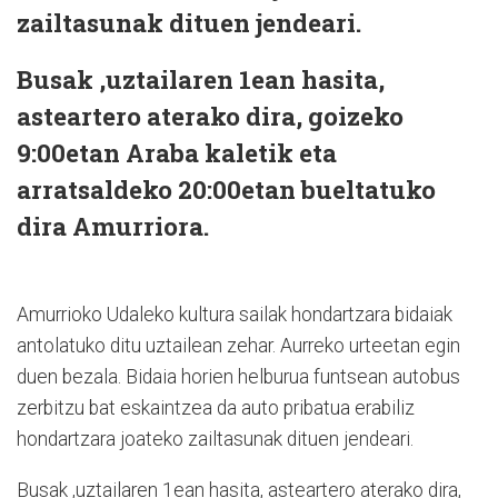
zailtasunak dituen jendeari.
Busak ,uztailaren 1ean hasita,
asteartero aterako dira, goizeko
9:00etan Araba kaletik eta
arratsaldeko 20:00etan bueltatuko
dira Amurriora.
Amurrioko Udaleko kultura sailak hondartzara bidaiak
antolatuko ditu uztailean zehar. Aurreko urteetan egin
duen bezala. Bidaia horien helburua funtsean autobus
zerbitzu bat eskaintzea da auto pribatua erabiliz
hondartzara joateko zailtasunak dituen jendeari.
Busak ,uztailaren 1ean hasita, asteartero aterako dira,