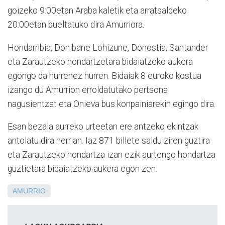
goizeko 9:00etan Araba kaletik eta arratsaldeko
20:00etan bueltatuko dira Amurriora.
Hondarribia, Donibane Lohizune, Donostia, Santander
eta Zarautzeko hondartzetara bidaiatzeko aukera
egongo da hurrenez hurren. Bidaiak 8 euroko kostua
izango du Amurrion erroldatutako pertsona
nagusientzat eta Onieva bus konpainiarekin egingo dira.
Esan bezala aurreko urteetan ere antzeko ekintzak
antolatu dira herrian. Iaz 871 billete saldu ziren guztira
eta Zarautzeko hondartza izan ezik aurtengo hondartza
guztietara bidaiatzeko aukera egon zen.
AMURRIO