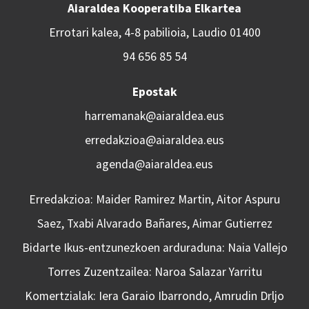
Aiaraldea Kooperatiba Elkartea
Errotari kalea, 4-8 pabilioia, Laudio 01400
94 656 85 54
Epostak
harremanak@aiaraldea.eus
erredakzioa@aiaraldea.eus
agenda@aiaraldea.eus
Erredakzioa: Maider Ramirez Martin, Aitor Aspuru
Saez, Txabi Alvarado Bañares, Aimar Gutierrez
Bidarte Ikus-entzunezkoen arduraduna: Naia Vallejo
Torres Zuzentzailea: Naroa Salazar Yarritu
Komertzialak: Iera Garaio Ibarrondo, Amrudin Drljo