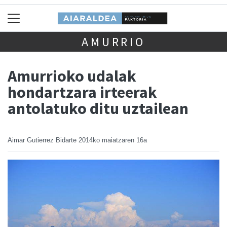
AMURRIO
Amurrioko udalak
hondartzara irteerak
antolatuko ditu uztailean
Aimar Gutierrez Bidarte
2014ko maiatzaren 16a