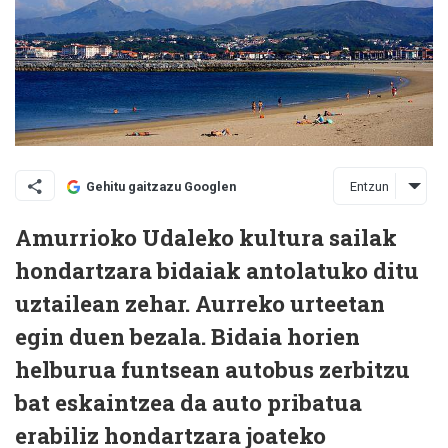
Entzun
Gehitu gaitzazu Googlen
Amurrioko Udaleko kultura sailak
hondartzara bidaiak antolatuko ditu
uztailean zehar. Aurreko urteetan
egin duen bezala. Bidaia horien
helburua funtsean autobus zerbitzu
bat eskaintzea da auto pribatua
erabiliz hondartzara joateko